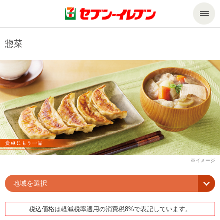
商品のご案内
惣菜
セール・キャンペーン
商品のご案内トップ
今週の新商品
サービス
来週の新商品
企業情報
サービストップ
商品カテゴリ一覧
nanacoトップ
私たちの取組み
企業情報トップ
セブンプレミアム
マルチコピー機でできること
ニュースリリース
サステナビリティ
地域を選択
便利なサービス
食の安全・安心への取組み
マルチコピー機でできることトップ
ごあいさつ
サステナビリティトップ
税込価格は軽減税率適用の消費税8%で表記しています。