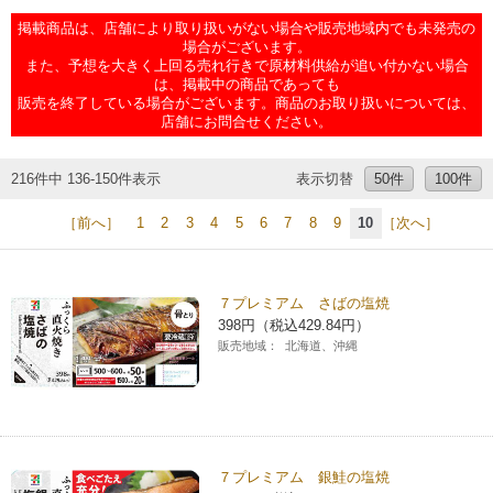
チケットサービス
宅配便
掲載商品は、店舗により取り扱いがない場合や販売地域内でも未発売の
ギフト
コピー
企業理念
セブン＆アイ・ホールディングスの重点課題
場合がございます。
また、予想を大きく上回る売れ行きで原材料供給が追い付かない場合
加盟店オーナー募集
物件募集・購入
は、掲載中の商品であっても
セブン‐イレブンでお受取り
セブンチケット
切手・はがき・印紙
プリペイドカード・金券
プリント
会社概要
サステナビリティ活動基本方針
販売を終了している場合がございます。商品のお取り扱いについては、
アルバイト情報
採用情報
店舗にお問合せください。
タワーレコード
停電時のサービス停止のお知らせ
チケットぴあ
セブン銀行ATM
ニンテンドー・ダウンロードカード
スキャン
貸借対照表・損益計算書
サステナビリティ推進体制
店舗検索
ネットショッピング
216件中 136-150件表示
表示切替
50件
100件
お問い合わせ
セブンネットショッピング
イープラス
ご利用可能なお支払い方法
ファクス
沿革
GREEN CHALLENGE 2050
［前へ］
1
2
3
4
5
6
7
8
9
10
［次へ］
Language
CNプレイガイド
各種料金のお支払い
チケット
国内店舗数
4VISIONS
English (Corporate)
７プレミアム さばの塩焼
398円（税込429.84円）
English (Services)
JTB
スマホプリペイド
プリペイドサービス
売上高、店舗数推移
サステナビリティニュース
販売地域：
北海道、沖縄
中文[繁體字](服務)
レジでApple Accountにチャージ
スポーツ振興くじ
セブン‐イレブンの海外事業
简体中文(服务)
サステナビリティレポート
한국어(서비스)
オンラインフォトサービス
行政サービス
データで見るセブン‐イレブン
報告書ライブラリー
７プレミアム 銀鮭の塩焼
ภาษาไทย(บริการ)