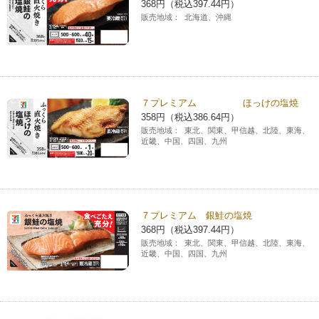
368円（税込397.44円）
コインランドリー（店舗限定）
販売地域：
北海道、沖縄
保険
セブン‐イレブンの「商品力」
宅配ロッカー（店舗限定）
学び・教育
セブン-イレブンの横顔
自転車シェアリング（店舗限定）
セブン-イレブンの歴史
７プレミアム ほっけの塩焼
358円（税込386.64円）
販売地域：
東北、関東、甲信越、北陸、東海、
モバイルバッテリーシェアリング（店舗限定）
近畿、中国、四国、九州
モバイルWi-Fiバッテリーシェアリング（店舗限定）
７プレミアム 銀鮭の塩焼
荷物預かりサービス「ecbocloakエクボクローク」（店舗限定）
368円（税込397.44円）
販売地域：
東北、関東、甲信越、北陸、東海、
近畿、中国、四国、九州
パウダースペース ラブン（店舗限定）
ソフトバンクギフト