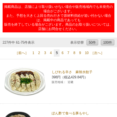
チケットサービス
宅配便
掲載商品は、店舗により取り扱いがない場合や販売地域内でも未発売の
ギフト
コピー
企業理念
セブン＆アイ・ホールディングスの重点課題
場合がございます。
また、予想を大きく上回る売れ行きで原材料供給が追い付かない場合
加盟店オーナー募集
物件募集・購入
は、掲載中の商品であっても
セブン‐イレブンでお受取り
セブンチケット
切手・はがき・印紙
プリペイドカード・金券
プリント
会社概要
サステナビリティ活動基本方針
販売を終了している場合がございます。商品のお取り扱いについては、
アルバイト情報
採用情報
店舗にお問合せください。
タワーレコード
停電時のサービス停止のお知らせ
チケットぴあ
セブン銀行ATM
ニンテンドー・ダウンロードカード
スキャン
貸借対照表・損益計算書
サステナビリティ推進体制
店舗検索
ネットショッピング
227件中 61-75件表示
表示切替
50件
100件
お問い合わせ
セブンネットショッピング
イープラス
ご利用可能なお支払い方法
ファクス
沿革
GREEN CHALLENGE 2050
［前へ］
1
2
3
4
5
6
7
8
9
10
［次へ］
Language
CNプレイガイド
各種料金のお支払い
チケット
国内店舗数
4VISIONS
English (Corporate)
しびれる辛さ 麻辣水餃子
398円（税込429.84円）
English (Services)
JTB
スマホプリペイド
プリペイドサービス
売上高、店舗数推移
サステナビリティニュース
販売地域：
近畿
中文[繁體字](服務)
レジでApple Accountにチャージ
スポーツ振興くじ
セブン‐イレブンの海外事業
简体中文(服务)
サステナビリティレポート
한국어(서비스)
オンラインフォトサービス
行政サービス
データで見るセブン‐イレブン
報告書ライブラリー
ぽん酢で食べる豚もやし
ภาษาไทย(บริการ)