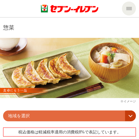
商品のご案内
惣菜
セール・キャンペーン
商品のご案内トップ
今週の新商品
サービス
来週の新商品
企業情報
サービストップ
商品カテゴリ一覧
nanacoトップ
私たちの取組み
企業情報トップ
セブンプレミアム
マルチコピー機でできること
ニュースリリース
サステナビリティ
地域を選択
便利なサービス
食の安全・安心への取組み
マルチコピー機でできることトップ
ごあいさつ
サステナビリティトップ
税込価格は軽減税率適用の消費税8%で表記しています。