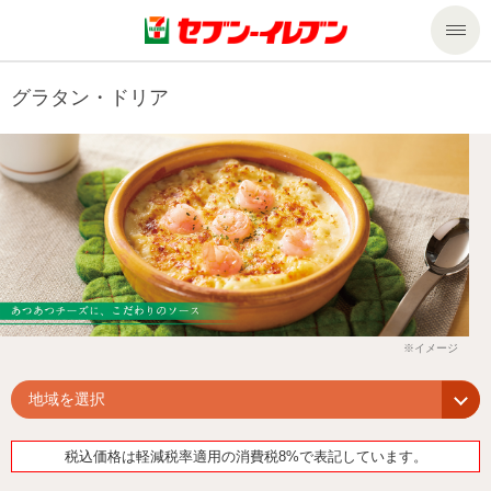
商品のご案内
グラタン・ドリア
セール・キャンペーン
商品のご案内トップ
今週の新商品
サービス
来週の新商品
企業情報
サービストップ
商品カテゴリ一覧
nanacoトップ
私たちの取組み
企業情報トップ
セブンプレミアム
地域を選択
マルチコピー機でできること
ニュースリリース
サステナビリティ
税込価格は軽減税率適用の消費税8%で表記しています。
便利なサービス
食の安全・安心への取組み
マルチコピー機でできることトップ
ごあいさつ
サステナビリティトップ