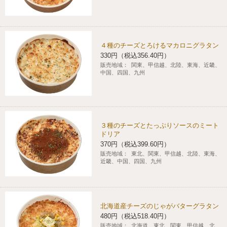
コインランドリー（店舗限定）
保険
セブン‐イレブンの「商品力」
宅配ロッカー（店舗限定）
学び・教育
セブン-イレブンの横顔
４種のチーズとろけるマカロニグラタン
330円（税込356.40円）
販売地域：
関東、甲信越、北陸、東海、近畿、
自転車シェアリング（店舗限定）
セブン-イレブンの歴史
中国、四国、九州
モバイルバッテリーシェアリング（店舗限定）
３種のチーズとたっぷりソースのミート
モバイルWi-Fiバッテリーシェアリング（店舗限定）
ドリア
370円（税込399.60円）
販売地域：
東北、関東、甲信越、北陸、東海、
荷物預かりサービス「ecbocloakエクボクローク」（店舗限定）
近畿、中国、四国、九州
パウダースペース ラブン（店舗限定）
北海道産チーズのじゃがバターグラタン
ソフトバンクギフト
480円（税込518.40円）
販売地域：
北海道、東北、関東、甲信越、北