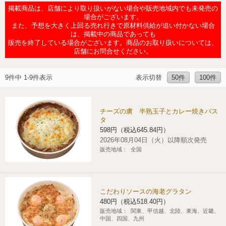
掲載商品は、店舗により取り扱いがない場合や販売地域内でも未発売の
チケットサービス
宅配便
ギフト
コピー
企業理念
セブン＆アイ・ホールディングスの重点課題
場合がございます。
また、予想を大きく上回る売れ行きで原材料供給が追い付かない場合
加盟店オーナー募集
物件募集・購入
は、掲載中の商品であっても
セブン‐イレブンでお受取り
セブンチケット
切手・はがき・印紙
プリペイドカード・金券
プリント
販売を終了している場合がございます。商品のお取り扱いについては、
会社概要
サステナビリティ活動基本方針
店舗にお問合せください。
アルバイト情報
採用情報
タワーレコード
停電時のサービス停止のお知らせ
チケットぴあ
セブン銀行ATM
ニンテンドー・ダウンロードカード
スキャン
貸借対照表・損益計算書
サステナビリティ推進体制
9件中 1-9件表示
表示切替
50件
100件
店舗検索
ネットショッピング
お問い合わせ
セブンネットショッピング
イープラス
ご利用可能なお支払い方法
ファクス
沿革
GREEN CHALLENGE 2050
チーズの虜 半熟玉子とカレー焼きパス
Language
タ
CNプレイガイド
各種料金のお支払い
チケット
国内店舗数
4VISIONS
598円（税込645.84円）
English (Corporate)
2026年08月04日（火）以降順次発売
English (Services)
販売地域：
全国
JTB
スマホプリペイド
プリペイドサービス
売上高、店舗数推移
サステナビリティニュース
中文[繁體字](服務)
レジでApple Accountにチャージ
スポーツ振興くじ
セブン‐イレブンの海外事業
简体中文(服务)
サステナビリティレポート
こだわりソースの海老グラタン
480円（税込518.40円）
한국어(서비스)
オンラインフォトサービス
販売地域：
関東、甲信越、北陸、東海、近畿、
行政サービス
データで見るセブン‐イレブン
報告書ライブラリー
中国、四国、九州
ภาษาไทย(บริการ)