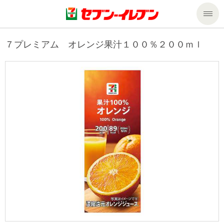
商品のご案内
７プレミアム オレンジ果汁１００％２００ｍｌ
セール・キャンペーン
商品のご案内トップ
今週の新商品
サービス
来週の新商品
企業情報
サービストップ
商品カテゴリ一覧
nanacoトップ
私たちの取組み
企業情報トップ
セブンプレミアム
マルチコピー機でできること
ニュースリリース
サステナビリティ
便利なサービス
食の安全・安心への取組み
マルチコピー機でできることトップ
ごあいさつ
サステナビリティトップ