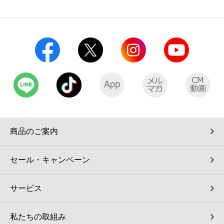
コインランドリー（店舗限定）
保険
セブン‐イレブンの「商品力」
宅配ロッカー（店舗限定）
学び・教育
セブン-イレブンの横顔
自転車シェアリング（店舗限定）
セブン-イレブンの歴史
モバイルバッテリーシェアリング（店舗限定）
モバイルWi-Fiバッテリーシェアリング（店舗限定）
商品のご案内
荷物預かりサービス「ecbocloakエクボクローク」（店舗限定）
セール・キャンペーン
パウダースペース ラブン（店舗限定）
サービス
ソフトバンクギフト
私たちの取組み