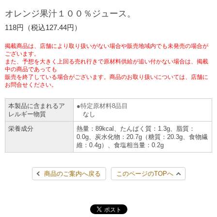
チケットサービス
宅配便
オレンジ果汁１００％ジュース。
ギフト
コピー
企業理念
セブン＆アイ・ホールディングスの重点課題
118円（税込127.44円）
加盟店オーナー募集
物件募集・購入
セブン‐イレブンでお受取り
セブンチケット
切手・はがき・印紙
プリペイドカード・金券
プリント
会社概要
サステナビリティ活動基本方針
掲載商品は、店舗により取り扱いがない場合や販売地域内でも未発売の場合が
アルバイト情報
採用情報
ございます。
また、予想を大きく上回る売れ行きで原材料供給が追い付かない場合は、掲載
タワーレコード
停電時のサービス停止のお知らせ
チケットぴあ
セブン銀行ATM
ニンテンドー・ダウンロードカード
スキャン
貸借対照表・損益計算書
サステナビリティ推進体制
中の商品であっても
店舗検索
ネットショッピング
販売を終了している場合がございます。商品のお取り扱いについては、店舗に
お問合せください。
お問い合わせ
セブンネットショッピング
イープラス
ご利用可能なお支払い方法
ファクス
沿革
GREEN CHALLENGE 2050
本製品に含まれるア
特定原材料8品目
Language
レルギー物質
なし
CNプレイガイド
各種料金のお支払い
チケット
国内店舗数
4VISIONS
English (Corporate)
栄養成分
熱量：89kcal、たんぱく質：1.3g、脂質：
0.0g、炭水化物：20.7g（糖質：20.3g、食物繊
English (Services)
維：0.4g）、食塩相当量：0.2g
JTB
スマホプリペイド
プリペイドサービス
売上高、店舗数推移
サステナビリティニュース
中文[繁體字](服務)
商品のご案内へ戻る
このページのTOPへ
レジでApple Accountにチャージ
スポーツ振興くじ
セブン‐イレブンの海外事業
简体中文(服务)
サステナビリティレポート
한국어(서비스)
オンラインフォトサービス
行政サービス
データで見るセブン‐イレブン
報告書ライブラリー
ภาษาไทย(บริการ)