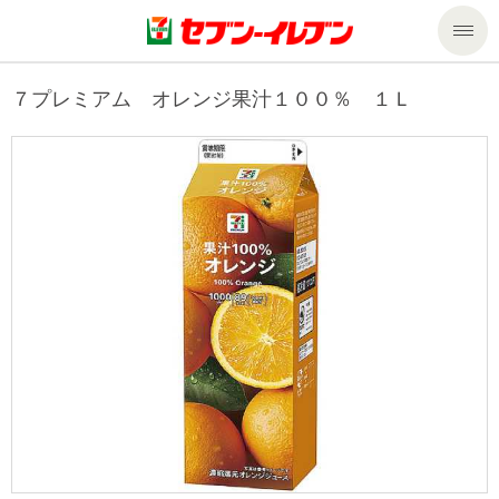
商品のご案内
７プレミアム オレンジ果汁１００％ １Ｌ
セール・キャンペーン
商品のご案内トップ
今週の新商品
サービス
来週の新商品
企業情報
サービストップ
商品カテゴリ一覧
nanacoトップ
私たちの取組み
企業情報トップ
セブンプレミアム
マルチコピー機でできること
ニュースリリース
サステナビリティ
便利なサービス
食の安全・安心への取組み
マルチコピー機でできることトップ
ごあいさつ
サステナビリティトップ