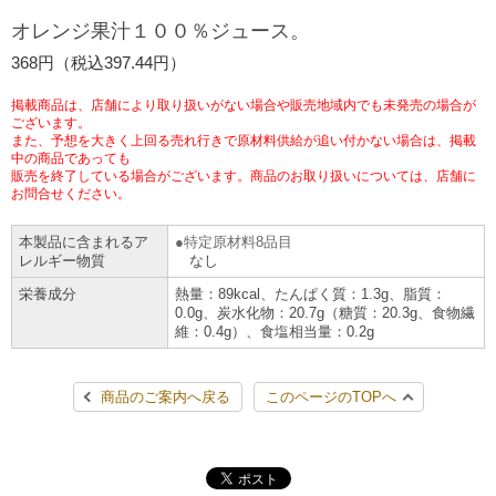
チケットサービス
宅配便
オレンジ果汁１００％ジュース。
ギフト
コピー
企業理念
セブン＆アイ・ホールディングスの重点課題
368円（税込397.44円）
加盟店オーナー募集
物件募集・購入
セブン‐イレブンでお受取り
セブンチケット
切手・はがき・印紙
プリペイドカード・金券
プリント
会社概要
サステナビリティ活動基本方針
掲載商品は、店舗により取り扱いがない場合や販売地域内でも未発売の場合が
アルバイト情報
採用情報
ございます。
また、予想を大きく上回る売れ行きで原材料供給が追い付かない場合は、掲載
タワーレコード
停電時のサービス停止のお知らせ
チケットぴあ
セブン銀行ATM
ニンテンドー・ダウンロードカード
スキャン
貸借対照表・損益計算書
サステナビリティ推進体制
中の商品であっても
店舗検索
ネットショッピング
販売を終了している場合がございます。商品のお取り扱いについては、店舗に
お問合せください。
お問い合わせ
セブンネットショッピング
イープラス
ご利用可能なお支払い方法
ファクス
沿革
GREEN CHALLENGE 2050
本製品に含まれるア
特定原材料8品目
Language
レルギー物質
なし
CNプレイガイド
各種料金のお支払い
チケット
国内店舗数
4VISIONS
English (Corporate)
栄養成分
熱量：89kcal、たんぱく質：1.3g、脂質：
0.0g、炭水化物：20.7g（糖質：20.3g、食物繊
English (Services)
維：0.4g）、食塩相当量：0.2g
JTB
スマホプリペイド
プリペイドサービス
売上高、店舗数推移
サステナビリティニュース
中文[繁體字](服務)
商品のご案内へ戻る
このページのTOPへ
レジでApple Accountにチャージ
スポーツ振興くじ
セブン‐イレブンの海外事業
简体中文(服务)
サステナビリティレポート
한국어(서비스)
オンラインフォトサービス
行政サービス
データで見るセブン‐イレブン
報告書ライブラリー
ภาษาไทย(บริการ)