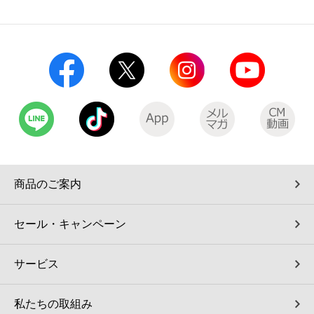
コインランドリー（店舗限定）
保険
セブン‐イレブンの「商品力」
宅配ロッカー（店舗限定）
学び・教育
セブン-イレブンの横顔
自転車シェアリング（店舗限定）
セブン-イレブンの歴史
モバイルバッテリーシェアリング（店舗限定）
モバイルWi-Fiバッテリーシェアリング（店舗限定）
商品のご案内
荷物預かりサービス「ecbocloakエクボクローク」（店舗限定）
セール・キャンペーン
パウダースペース ラブン（店舗限定）
サービス
ソフトバンクギフト
私たちの取組み