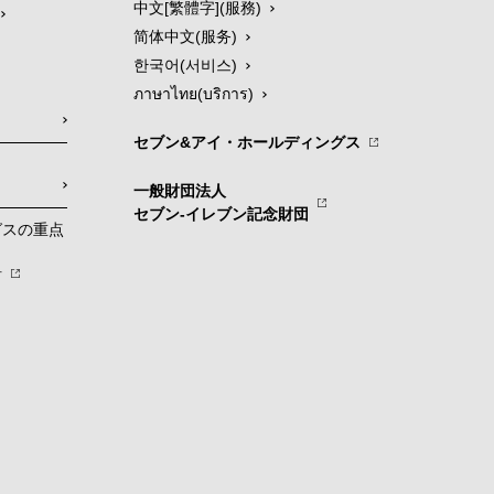
中文[繁體字](服務)
简体中文(服务)
한국어(서비스)
ภาษาไทย(บริการ)
セブン&アイ・ホールディングス
一般財団法人
セブン-イレブン記念財団
グスの重点
針