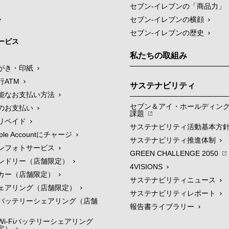
セブン‐イレブンの「商品力」
セブン-イレブンの横顔
セブン-イレブンの歴史
ービス
私たちの取組み
がき・印紙
行ATM
サステナビリティ
能なお支払い方法
セブン＆アイ・ホールディン
のお支払い
課題
リペイド
サステナビリティ活動基本方
le Accountにチャージ
サステナビリティ推進体制
ンフォトサービス
GREEN CHALLENGE 2050
ンドリー（店舗限定）
4VISIONS
カー（店舗限定）
サステナビリティニュース
ェアリング（店舗限定）
サステナビリティレポート
バッテリーシェアリング（店舗
報告書ライブラリー
i-Fiバッテリーシェアリング
定）