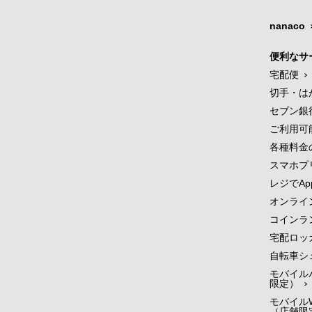
nanaco
便利なサ
宅配便
切手・は
セブン銀
ご利用可
各種料金
スマホプ
レジでApp
オンライ
コインラ
宅配ロッ
自転車シ
モバイル
限定）
モバイルW
（店舗限