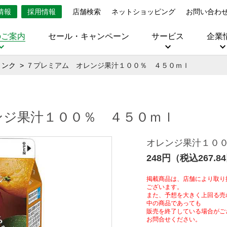
情報
採用情報
店舗検索
ネットショッピング
お問い合わ
のご案内
セール・キャンペーン
サービス
企業
リンク
７プレミアム オレンジ果汁１００％ ４５０ｍｌ
ンジ果汁１００％ ４５０ｍｌ
オレンジ果汁１０
248円（税込267.8
掲載商品は、店舗により取り
ございます。
また、予想を大きく上回る売
中の商品であっても
販売を終了している場合がご
お問合せください。