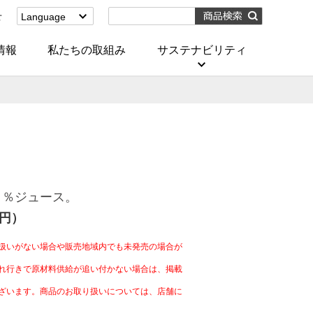
せ
Language
English
(Corporate)
情報
私たちの取組み
サステナビリティ
English
(Services)
中文[繁體字]
(服務)
简体中文(服务)
한국어(서비스)
ภาษาไทย
(บริการ)
０％ジュース。
4円）
扱いがない場合や販売地域内でも未発売の場合が
れ行きで原材料供給が追い付かない場合は、掲載
ざいます。商品のお取り扱いについては、店舗に