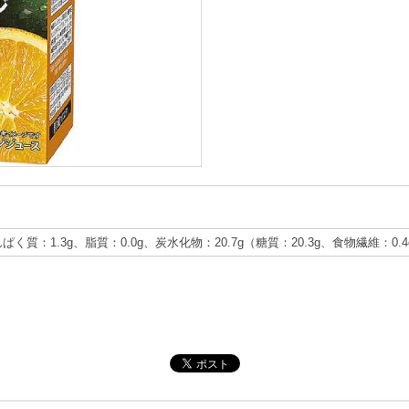
んぱく質：1.3g、脂質：0.0g、炭水化物：20.7g（糖質：20.3g、食物繊維：0.