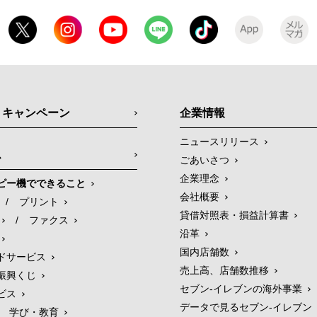
・キャンペーン
企業情報
ニュースリリース
ス
ごあいさつ
企業理念
ピー機でできること
会社概要
/
プリント
貸借対照表・損益計算書
/
ファクス
沿革
国内店舗数
ドサービス
売上高、店舗数推移
振興くじ
セブン‐イレブンの海外事業
ビス
データで見るセブン‐イレブン
学び・教育