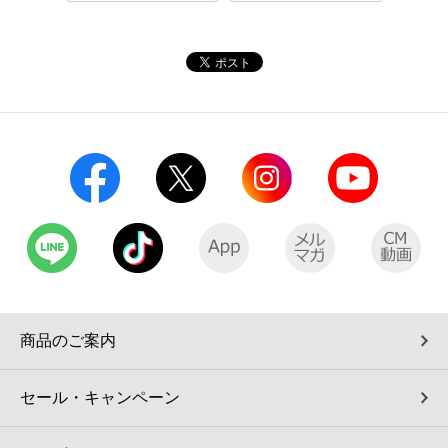
コインランドリー（店舗限定）
保険
セブン‐イレブンの「商品力」
宅配ロッカー（店舗限定）
学び・教育
セブン-イレブンの横顔
自転車シェアリング（店舗限定）
セブン-イレブンの歴史
モバイルバッテリーシェアリング（店舗限定）
モバイルWi-Fiバッテリーシェアリング（店舗限定）
荷物預かりサービス「ecbocloakエクボクローク」（店舗限定）
商品のご案内
パウダースペース ラブン（店舗限定）
セール・キャンペーン
ソフトバンクギフト