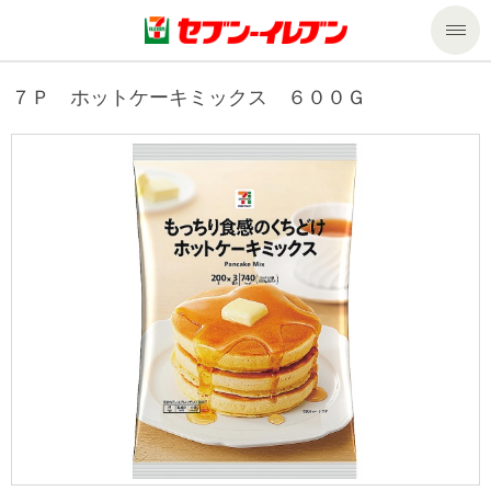
商品のご案内
７Ｐ ホットケーキミックス ６００Ｇ
セール・キャンペーン
商品のご案内トップ
今週の新商品
サービス
来週の新商品
企業情報
サービストップ
商品カテゴリ一覧
nanacoトップ
私たちの取組み
企業情報トップ
セブンプレミアム
マルチコピー機でできること
ニュースリリース
サステナビリティ
便利なサービス
食の安全・安心への取組み
マルチコピー機でできることトップ
ごあいさつ
サステナビリティトップ