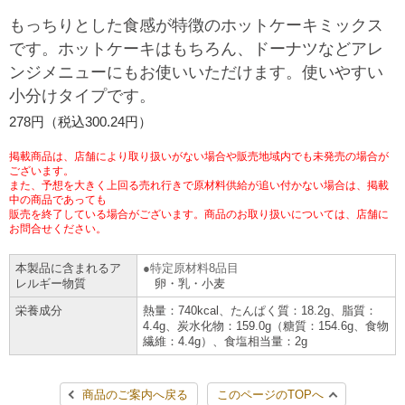
チケットサービス
宅配便
もっちりとした食感が特徴のホットケーキミックス
ギフト
コピー
企業理念
セブン＆アイ・ホールディングスの重点課題
です。ホットケーキはもちろん、ドーナツなどアレ
加盟店オーナー募集
物件募集・購入
ンジメニューにもお使いいただけます。使いやすい
セブン‐イレブンでお受取り
セブンチケット
切手・はがき・印紙
プリペイドカード・金券
プリント
会社概要
サステナビリティ活動基本方針
小分けタイプです。
アルバイト情報
採用情報
タワーレコード
停電時のサービス停止のお知らせ
278円（税込300.24円）
チケットぴあ
セブン銀行ATM
ニンテンドー・ダウンロードカード
スキャン
貸借対照表・損益計算書
サステナビリティ推進体制
店舗検索
ネットショッピング
掲載商品は、店舗により取り扱いがない場合や販売地域内でも未発売の場合が
お問い合わせ
セブンネットショッピング
ございます。
イープラス
ご利用可能なお支払い方法
ファクス
沿革
GREEN CHALLENGE 2050
また、予想を大きく上回る売れ行きで原材料供給が追い付かない場合は、掲載
中の商品であっても
Language
販売を終了している場合がございます。商品のお取り扱いについては、店舗に
CNプレイガイド
各種料金のお支払い
チケット
国内店舗数
お問合せください。
4VISIONS
English (Corporate)
English (Services)
本製品に含まれるア
特定原材料8品目
JTB
スマホプリペイド
プリペイドサービス
売上高、店舗数推移
サステナビリティニュース
レルギー物質
卵・乳・小麦
中文[繁體字](服務)
栄養成分
熱量：740kcal、たんぱく質：18.2g、脂質：
4.4g、炭水化物：159.0g（糖質：154.6g、食物
レジでApple Accountにチャージ
スポーツ振興くじ
セブン‐イレブンの海外事業
简体中文(服务)
サステナビリティレポート
繊維：4.4g）、食塩相当量：2g
한국어(서비스)
オンラインフォトサービス
行政サービス
データで見るセブン‐イレブン
報告書ライブラリー
ภาษาไทย(บริการ)
商品のご案内へ戻る
このページのTOPへ