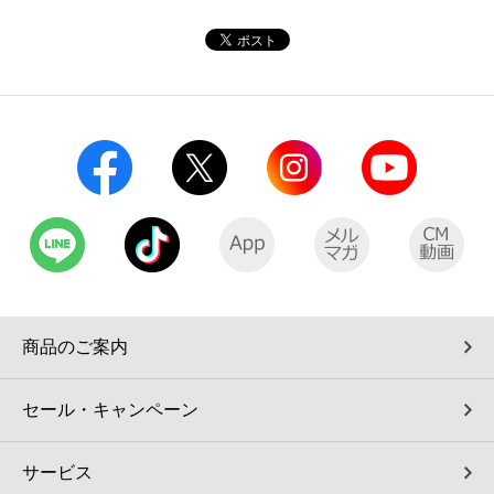
コインランドリー（店舗限定）
保険
セブン‐イレブンの「商品力」
宅配ロッカー（店舗限定）
学び・教育
セブン-イレブンの横顔
自転車シェアリング（店舗限定）
セブン-イレブンの歴史
モバイルバッテリーシェアリング（店舗限定）
モバイルWi-Fiバッテリーシェアリング（店舗限定）
荷物預かりサービス「ecbocloakエクボクローク」（店舗限定）
商品のご案内
パウダースペース ラブン（店舗限定）
セール・キャンペーン
ソフトバンクギフト
サービス