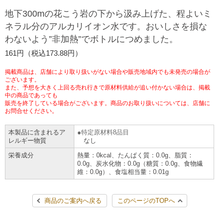
チケットサービス
宅配便
地下300mの花こう岩の下から汲み上げた、程よいミ
ギフト
コピー
企業理念
セブン＆アイ・ホールディングスの重点課題
ネラル分のアルカリイオン水です。おいしさを損な
加盟店オーナー募集
物件募集・購入
わないよう”非加熱”でボトルにつめました。
セブン‐イレブンでお受取り
セブンチケット
切手・はがき・印紙
プリペイドカード・金券
プリント
会社概要
サステナビリティ活動基本方針
161円（税込173.88円）
アルバイト情報
採用情報
タワーレコード
停電時のサービス停止のお知らせ
チケットぴあ
セブン銀行ATM
ニンテンドー・ダウンロードカード
スキャン
貸借対照表・損益計算書
サステナビリティ推進体制
掲載商品は、店舗により取り扱いがない場合や販売地域内でも未発売の場合が
店舗検索
ネットショッピング
ございます。
また、予想を大きく上回る売れ行きで原材料供給が追い付かない場合は、掲載
お問い合わせ
セブンネットショッピング
イープラス
ご利用可能なお支払い方法
ファクス
中の商品であっても
沿革
GREEN CHALLENGE 2050
販売を終了している場合がございます。商品のお取り扱いについては、店舗に
Language
お問合せください。
CNプレイガイド
各種料金のお支払い
チケット
国内店舗数
4VISIONS
English (Corporate)
本製品に含まれるア
特定原材料8品目
レルギー物質
なし
English (Services)
JTB
スマホプリペイド
プリペイドサービス
売上高、店舗数推移
サステナビリティニュース
栄養成分
熱量：0kcal、たんぱく質：0.0g、脂質：
中文[繁體字](服務)
0.0g、炭水化物：0.0g（糖質：0.0g、食物繊
維：0.0g）、食塩相当量：0.01g
レジでApple Accountにチャージ
スポーツ振興くじ
セブン‐イレブンの海外事業
简体中文(服务)
サステナビリティレポート
한국어(서비스)
商品のご案内へ戻る
このページのTOPへ
オンラインフォトサービス
行政サービス
データで見るセブン‐イレブン
報告書ライブラリー
ภาษาไทย(บริการ)