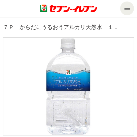
商品のご案内
７Ｐ からだにうるおうアルカリ天然水 １Ｌ
セール・キャンペーン
商品のご案内トップ
今週の新商品
サービス
来週の新商品
企業情報
サービストップ
商品カテゴリ一覧
nanacoトップ
私たちの取組み
企業情報トップ
セブンプレミアム
マルチコピー機でできること
ニュースリリース
サステナビリティ
便利なサービス
食の安全・安心への取組み
マルチコピー機でできることトップ
ごあいさつ
サステナビリティトップ