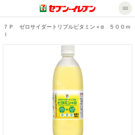
商品のご案内
７Ｐ ゼロサイダートリプルビタミン＋α ５００ｍ
ｌ
セール・キャンペーン
商品のご案内トップ
今週の新商品
サービス
来週の新商品
企業情報
サービストップ
商品カテゴリ一覧
nanacoトップ
私たちの取組み
企業情報トップ
セブンプレミアム
マルチコピー機でできること
ニュースリリース
サステナビリティ
便利なサービス
食の安全・安心への取組み
マルチコピー機でできることトップ
ごあいさつ
サステナビリティトップ