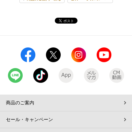
コインランドリー（店舗限定）
保険
セブン‐イレブンの「商品力」
宅配ロッカー（店舗限定）
学び・教育
セブン-イレブンの横顔
自転車シェアリング（店舗限定）
セブン-イレブンの歴史
モバイルバッテリーシェアリング（店舗限定）
モバイルWi-Fiバッテリーシェアリング（店舗限定）
荷物預かりサービス「ecbocloakエクボクローク」（店舗限定）
商品のご案内
パウダースペース ラブン（店舗限定）
セール・キャンペーン
ソフトバンクギフト