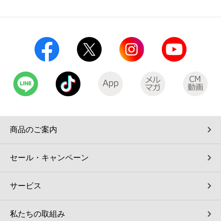
コインランドリー（店舗限定）
保険
セブン‐イレブンの「商品力」
宅配ロッカー（店舗限定）
学び・教育
セブン-イレブンの横顔
自転車シェアリング（店舗限定）
セブン-イレブンの歴史
モバイルバッテリーシェアリング（店舗限定）
モバイルWi-Fiバッテリーシェアリング（店舗限定）
商品のご案内
荷物預かりサービス「ecbocloakエクボクローク」（店舗限定）
セール・キャンペーン
パウダースペース ラブン（店舗限定）
サービス
ソフトバンクギフト
私たちの取組み