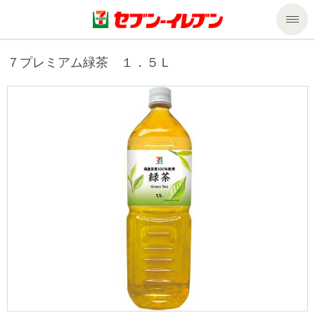
商品のご案内
７プレミアム緑茶 １．５Ｌ
セール・キャンペーン
商品のご案内トップ
今週の新商品
サービス
来週の新商品
企業情報
サービストップ
商品カテゴリ一覧
nanacoトップ
私たちの取組み
企業情報トップ
セブンプレミアム
マルチコピー機でできること
ニュースリリース
サステナビリティ
便利なサービス
食の安全・安心への取組み
マルチコピー機でできることトップ
ごあいさつ
サステナビリティトップ