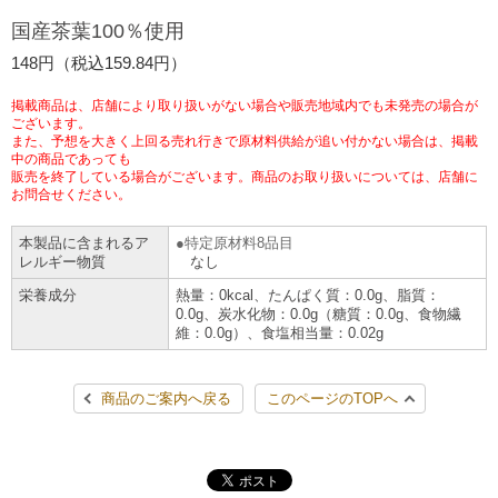
チケットサービス
宅配便
国産茶葉100％使用
ギフト
コピー
企業理念
セブン＆アイ・ホールディングスの重点課題
148円（税込159.84円）
加盟店オーナー募集
物件募集・購入
セブン‐イレブンでお受取り
セブンチケット
切手・はがき・印紙
プリペイドカード・金券
プリント
会社概要
サステナビリティ活動基本方針
掲載商品は、店舗により取り扱いがない場合や販売地域内でも未発売の場合が
アルバイト情報
採用情報
ございます。
また、予想を大きく上回る売れ行きで原材料供給が追い付かない場合は、掲載
タワーレコード
停電時のサービス停止のお知らせ
チケットぴあ
セブン銀行ATM
ニンテンドー・ダウンロードカード
スキャン
貸借対照表・損益計算書
サステナビリティ推進体制
中の商品であっても
店舗検索
ネットショッピング
販売を終了している場合がございます。商品のお取り扱いについては、店舗に
お問合せください。
お問い合わせ
セブンネットショッピング
イープラス
ご利用可能なお支払い方法
ファクス
沿革
GREEN CHALLENGE 2050
本製品に含まれるア
特定原材料8品目
Language
レルギー物質
なし
CNプレイガイド
各種料金のお支払い
チケット
国内店舗数
4VISIONS
English (Corporate)
栄養成分
熱量：0kcal、たんぱく質：0.0g、脂質：
0.0g、炭水化物：0.0g（糖質：0.0g、食物繊
English (Services)
維：0.0g）、食塩相当量：0.02g
JTB
スマホプリペイド
プリペイドサービス
売上高、店舗数推移
サステナビリティニュース
中文[繁體字](服務)
商品のご案内へ戻る
このページのTOPへ
レジでApple Accountにチャージ
スポーツ振興くじ
セブン‐イレブンの海外事業
简体中文(服务)
サステナビリティレポート
한국어(서비스)
オンラインフォトサービス
行政サービス
データで見るセブン‐イレブン
報告書ライブラリー
ภาษาไทย(บริการ)