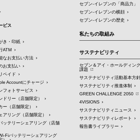
セブン‐イレブンの「商品力」
セブン-イレブンの横顔
セブン-イレブンの歴史
ービス
私たちの取組み
がき・印紙
行ATM
サステナビリティ
能なお支払い方法
セブン＆アイ・ホールディン
のお支払い
課題
リペイド
サステナビリティ活動基本方
le Accountにチャージ
サステナビリティ推進体制
ンフォトサービス
GREEN CHALLENGE 2050
ンドリー（店舗限定）
4VISIONS
カー（店舗限定）
サステナビリティニュース
ェアリング（店舗限定）
サステナビリティレポート
バッテリーシェアリング（店舗
報告書ライブラリー
i-Fiバッテリーシェアリング
定）