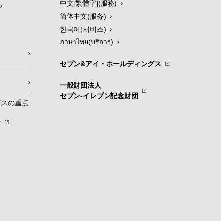
中文[繁體字](服務)
简体中文(服务)
한국어(서비스)
ภาษาไทย(บริการ)
セブン&アイ・ホールディングス
一般財団法人
セブン-イレブン記念財団
グスの重点
針