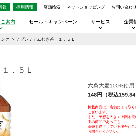
情報
採用情報
店舗検索
ネットショッピング
お問い合わ
のご案内
セール・キャンペーン
サービス
企業
リンク
７プレミアムむぎ茶 １．５Ｌ
 １．５Ｌ
六条大麦100%使
148円（税込159.8
掲載商品は、店舗により取り
ございます。
また、予想を大きく上回る売
中の商品であっても
販売を終了している場合がご
お問合せください。