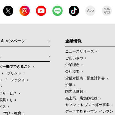
・キャンペーン
企業情報
ニュースリリース
ス
ごあいさつ
企業理念
ピー機でできること
会社概要
/
プリント
貸借対照表・損益計算書
/
ファクス
沿革
国内店舗数
ドサービス
売上高、店舗数推移
振興くじ
セブン‐イレブンの海外事業
ビス
データで見るセブン‐イレブン
学び・教育