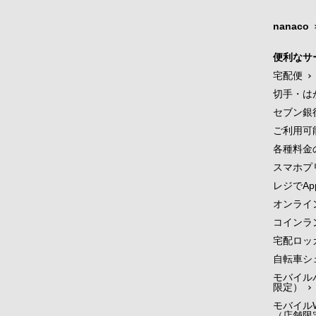
nanaco
便利なサ
宅配便
切手・は
セブン銀
ご利用可
各種料金
スマホプ
レジでApp
オンライ
コインラ
宅配ロッ
自転車シ
モバイル
限定）
モバイルW
（店舗限