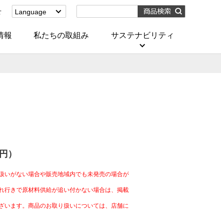
せ
Language
English
(Corporate)
情報
私たちの取組み
サステナビリティ
English
(Services)
中文[繁體字]
(服務)
简体中文(服务)
한국어(서비스)
ภาษาไทย
(บริการ)
用
4円）
扱いがない場合や販売地域内でも未発売の場合が
れ行きで原材料供給が追い付かない場合は、掲載
ざいます。商品のお取り扱いについては、店舗に