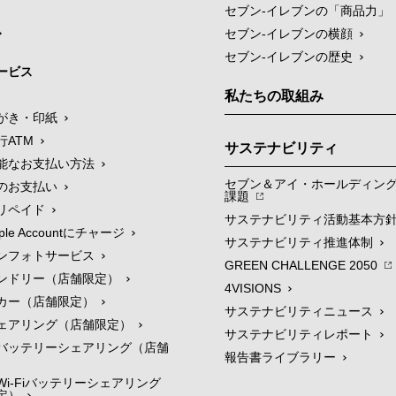
セブン‐イレブンの「商品力」
セブン-イレブンの横顔
セブン-イレブンの歴史
ービス
私たちの取組み
がき・印紙
行ATM
サステナビリティ
能なお支払い方法
セブン＆アイ・ホールディン
のお支払い
課題
リペイド
サステナビリティ活動基本方
le Accountにチャージ
サステナビリティ推進体制
ンフォトサービス
GREEN CHALLENGE 2050
ンドリー（店舗限定）
4VISIONS
カー（店舗限定）
サステナビリティニュース
ェアリング（店舗限定）
サステナビリティレポート
バッテリーシェアリング（店舗
報告書ライブラリー
i-Fiバッテリーシェアリング
定）