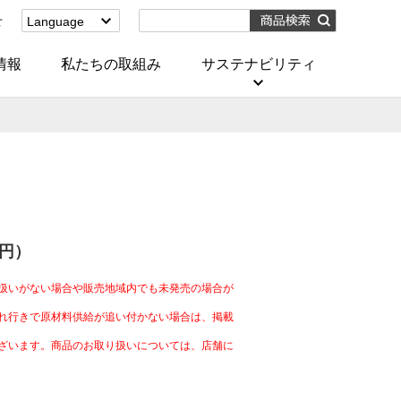
せ
Language
English
(Corporate)
情報
私たちの取組み
サステナビリティ
English
(Services)
中文[繁體字]
(服務)
简体中文(服务)
한국어(서비스)
ภาษาไทย
(บริการ)
4円）
扱いがない場合や販売地域内でも未発売の場合が
れ行きで原材料供給が追い付かない場合は、掲載
ざいます。商品のお取り扱いについては、店舗に