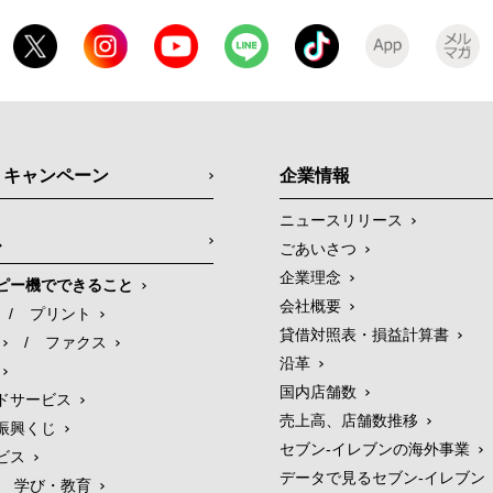
・キャンペーン
企業情報
ニュースリリース
ス
ごあいさつ
企業理念
ピー機でできること
会社概要
/
プリント
貸借対照表・損益計算書
/
ファクス
沿革
国内店舗数
ドサービス
売上高、店舗数推移
振興くじ
セブン‐イレブンの海外事業
ビス
データで見るセブン‐イレブン
学び・教育