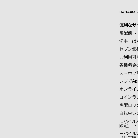
nanaco
便利なサ
宅配便
切手・は
セブン銀
ご利用可
各種料金
スマホプ
レジでApp
オンライ
コインラ
宅配ロッ
自転車シ
モバイル
限定）
モバイルW
（店舗限