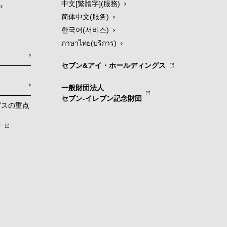
中文[繁體字](服務)
简体中文(服务)
한국어(서비스)
ภาษาไทย(บริการ)
セブン&アイ・ホールディングス
一般財団法人
セブン-イレブン記念財団
グスの重点
針