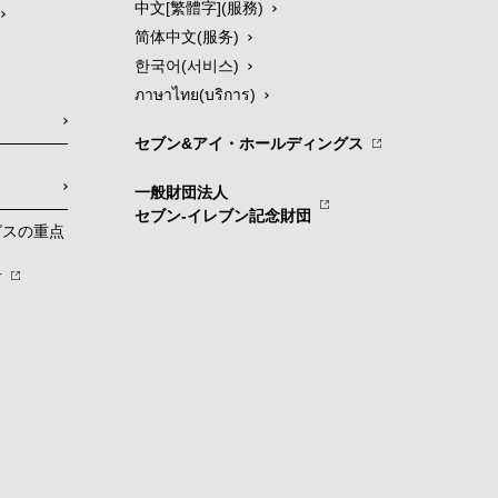
中文[繁體字](服務)
简体中文(服务)
한국어(서비스)
ภาษาไทย(บริการ)
セブン&アイ・ホールディングス
一般財団法人
セブン-イレブン記念財団
グスの重点
針