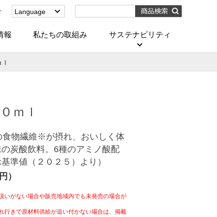
せ
Language
English
(Corporate)
情報
私たちの取組み
サステナビリティ
English
(Services)
ｍｌ
中文[繁體字]
(服務)
简体中文(服务)
한국어(서비스)
０ｍｌ
ภาษาไทย
(บริการ)
の食物繊維※が摂れ、おいしく体
の炭酸飲料。6種のアミノ酸配
示基準値（２０２５）より）
4円）
扱いがない場合や販売地域内でも未発売の場合が
れ行きで原材料供給が追い付かない場合は、掲載