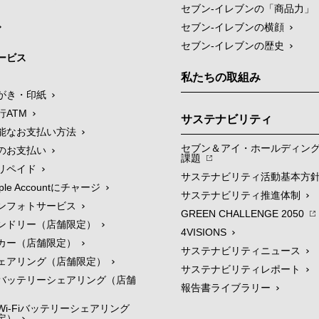
セブン‐イレブンの「商品力」
セブン-イレブンの横顔
セブン-イレブンの歴史
ービス
私たちの取組み
がき・印紙
行ATM
サステナビリティ
能なお支払い方法
セブン＆アイ・ホールディン
のお支払い
課題
リペイド
サステナビリティ活動基本方
le Accountにチャージ
サステナビリティ推進体制
ンフォトサービス
GREEN CHALLENGE 2050
ンドリー（店舗限定）
4VISIONS
カー（店舗限定）
サステナビリティニュース
ェアリング（店舗限定）
サステナビリティレポート
バッテリーシェアリング（店舗
報告書ライブラリー
i-Fiバッテリーシェアリング
定）