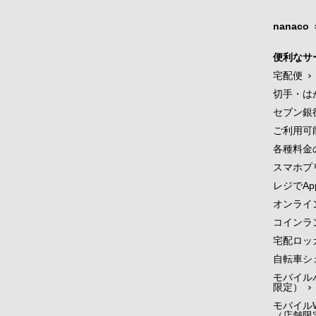
nanaco
便利なサ
宅配便
切手・は
セブン銀
ご利用可
各種料金
スマホプ
レジでApp
オンライ
コインラ
宅配ロッ
自転車シ
モバイル
限定）
モバイルW
（店舗限