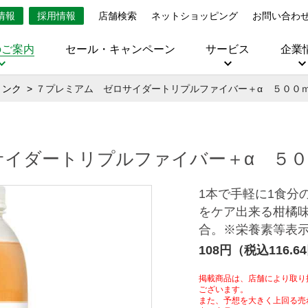
情報
採用情報
店舗検索
ネットショッピング
お問い合わ
のご案内
セール・キャンペーン
サービス
企業
リンク
７プレミアム ゼロサイダートリプルファイバー＋α ５００
サイダートリプルファイバー＋α ５０
1本で手軽に1食分
をケア出来る柑橘味
合。※栄養素等表
108円（税込116.6
掲載商品は、店舗により取り
ございます。
また、予想を大きく上回る売