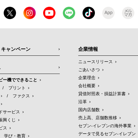
・キャンペーン
企業情報
ニュースリリース
ス
ごあいさつ
企業理念
ピー機でできること
会社概要
/
プリント
貸借対照表・損益計算書
/
ファクス
沿革
国内店舗数
ドサービス
売上高、店舗数推移
振興くじ
セブン‐イレブンの海外事業
ビス
データで見るセブン‐イレブン
学び・教育