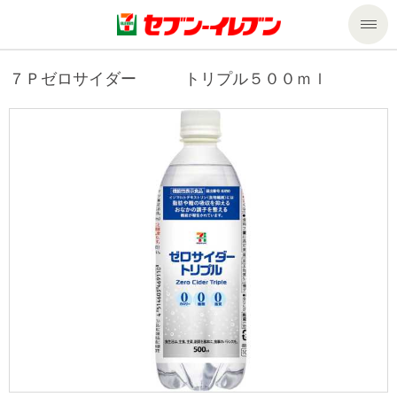
商品のご案内
７Ｐゼロサイダー トリプル５００ｍｌ
セール・キャンペーン
商品のご案内トップ
今週の新商品
サービス
来週の新商品
企業情報
サービストップ
商品カテゴリ一覧
nanacoトップ
私たちの取組み
企業情報トップ
セブンプレミアム
マルチコピー機でできること
ニュースリリース
サステナビリティ
便利なサービス
食の安全・安心への取組み
マルチコピー機でできることトップ
ごあいさつ
サステナビリティトップ