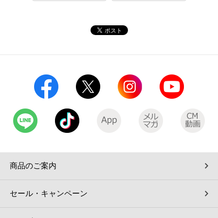
コインランドリー（店舗限定）
保険
セブン‐イレブンの「商品力」
宅配ロッカー（店舗限定）
学び・教育
セブン-イレブンの横顔
自転車シェアリング（店舗限定）
セブン-イレブンの歴史
モバイルバッテリーシェアリング（店舗限定）
モバイルWi-Fiバッテリーシェアリング（店舗限定）
荷物預かりサービス「ecbocloakエクボクローク」（店舗限定）
商品のご案内
パウダースペース ラブン（店舗限定）
セール・キャンペーン
ソフトバンクギフト