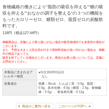
チケットサービス
宅配便
食物繊維の働きにより“脂肪の吸収を抑える”“糖の吸
ギフト
コピー
企業理念
セブン＆アイ・ホールディングスの重点課題
収を抑える”“おなかの調子を整える“の３つの機能を
加盟店オーナー募集
物件募集・購入
もったカロリーゼロ、糖類ゼロ、脂質ゼロの炭酸飲
セブン‐イレブンでお受取り
セブンチケット
切手・はがき・印紙
プリペイドカード・金券
プリント
会社概要
サステナビリティ活動基本方針
料です。
アルバイト情報
採用情報
タワーレコード
停電時のサービス停止のお知らせ
118円（税込127.44円）
チケットぴあ
セブン銀行ATM
ニンテンドー・ダウンロードカード
スキャン
貸借対照表・損益計算書
サステナビリティ推進体制
店舗検索
ネットショッピング
掲載商品は、店舗により取り扱いがない場合や販売地域内でも未発売の場合が
お問い合わせ
セブンネットショッピング
ございます。
イープラス
ご利用可能なお支払い方法
ファクス
沿革
GREEN CHALLENGE 2050
また、予想を大きく上回る売れ行きで原材料供給が追い付かない場合は、掲載
中の商品であっても
Language
販売を終了している場合がございます。商品のお取り扱いについては、店舗に
CNプレイガイド
各種料金のお支払い
チケット
国内店舗数
お問合せください。
4VISIONS
English (Corporate)
English (Services)
本製品に含まれるア
特定原材料8品目
JTB
スマホプリペイド
プリペイドサービス
売上高、店舗数推移
サステナビリティニュース
レルギー物質
なし
中文[繁體字](服務)
栄養成分
熱量：0kcal、たんぱく質：0.0g、脂質：
0.0g、炭水化物：8.0g（糖質：2.5g、食物繊
レジでApple Accountにチャージ
スポーツ振興くじ
セブン‐イレブンの海外事業
简体中文(服务)
サステナビリティレポート
維：5.5g）、食塩相当量：0.12g
한국어(서비스)
オンラインフォトサービス
行政サービス
データで見るセブン‐イレブン
報告書ライブラリー
ภาษาไทย(บริการ)
商品のご案内へ戻る
このページのTOPへ