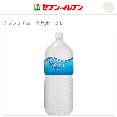
商品のご案内
７プレミアム 天然水 ２Ｌ
セール・キャンペーン
商品のご案内トップ
今週の新商品
サービス
来週の新商品
企業情報
サービストップ
商品カテゴリ一覧
nanacoトップ
私たちの取組み
企業情報トップ
セブンプレミアム
マルチコピー機でできること
ニュースリリース
サステナビリティ
便利なサービス
食の安全・安心への取組み
マルチコピー機でできることトップ
ごあいさつ
サステナビリティトップ