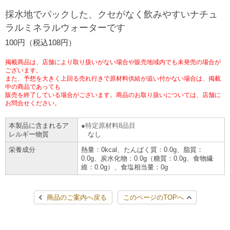
チケットサービス
宅配便
採水地でパックした、クセがなく飲みやすいナチュ
ギフト
コピー
企業理念
セブン＆アイ・ホールディングスの重点課題
ラルミネラルウォーターです
加盟店オーナー募集
物件募集・購入
セブン‐イレブンでお受取り
セブンチケット
切手・はがき・印紙
100円（税込108円）
プリペイドカード・金券
プリント
会社概要
サステナビリティ活動基本方針
アルバイト情報
採用情報
掲載商品は、店舗により取り扱いがない場合や販売地域内でも未発売の場合が
タワーレコード
停電時のサービス停止のお知らせ
チケットぴあ
セブン銀行ATM
ございます。
ニンテンドー・ダウンロードカード
スキャン
貸借対照表・損益計算書
サステナビリティ推進体制
また、予想を大きく上回る売れ行きで原材料供給が追い付かない場合は、掲載
店舗検索
ネットショッピング
中の商品であっても
お問い合わせ
販売を終了している場合がございます。商品のお取り扱いについては、店舗に
セブンネットショッピング
イープラス
ご利用可能なお支払い方法
ファクス
沿革
GREEN CHALLENGE 2050
お問合せください。
Language
本製品に含まれるア
特定原材料8品目
CNプレイガイド
各種料金のお支払い
チケット
国内店舗数
4VISIONS
English (Corporate)
レルギー物質
なし
栄養成分
熱量：0kcal、たんぱく質：0.0g、脂質：
English (Services)
JTB
スマホプリペイド
プリペイドサービス
0.0g、炭水化物：0.0g（糖質：0.0g、食物繊
売上高、店舗数推移
サステナビリティニュース
維：0.0g）、食塩相当量：0g
中文[繁體字](服務)
レジでApple Accountにチャージ
スポーツ振興くじ
セブン‐イレブンの海外事業
简体中文(服务)
サステナビリティレポート
商品のご案内へ戻る
このページのTOPへ
한국어(서비스)
オンラインフォトサービス
行政サービス
データで見るセブン‐イレブン
報告書ライブラリー
ภาษาไทย(บริการ)