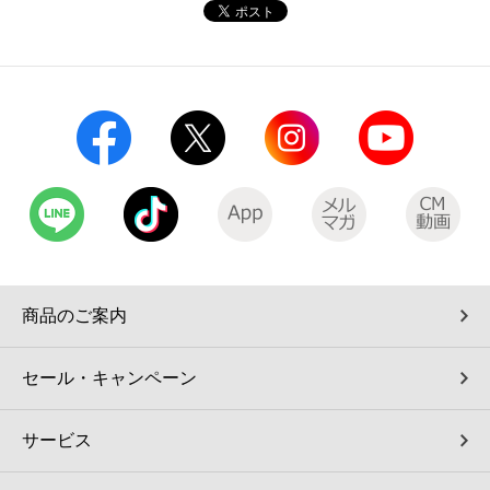
コインランドリー（店舗限定）
保険
セブン‐イレブンの「商品力」
宅配ロッカー（店舗限定）
学び・教育
セブン-イレブンの横顔
自転車シェアリング（店舗限定）
セブン-イレブンの歴史
モバイルバッテリーシェアリング（店舗限定）
モバイルWi-Fiバッテリーシェアリング（店舗限定）
商品のご案内
荷物預かりサービス「ecbocloakエクボクローク」（店舗限定）
セール・キャンペーン
パウダースペース ラブン（店舗限定）
サービス
ソフトバンクギフト