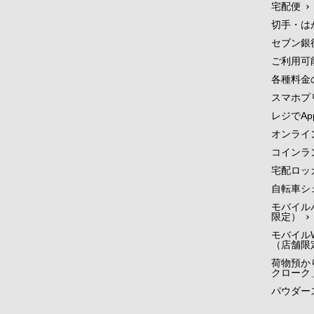
宅配便
切手・は
セブン銀
ご利用可
各種料金
スマホプ
レジでApp
オンライ
コインラ
宅配ロッ
自転車シ
モバイル
限定）
モバイルW
（店舗限
荷物預かり
クローク
パウダー