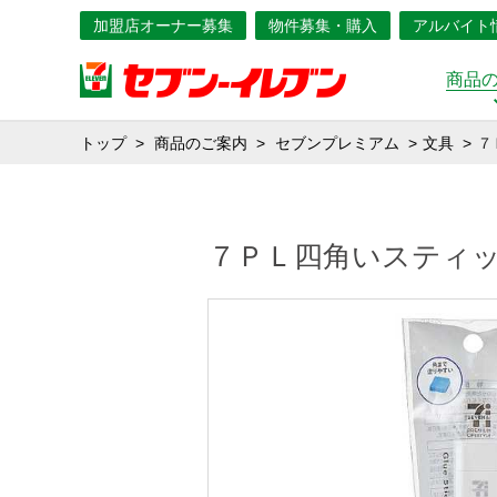
加盟店オーナー募集
物件募集・購入
アルバイト
商品
トップ
商品のご案内
セブンプレミアム
文具
７
７ＰＬ四角いスティ