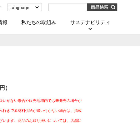
せ
Language
English
(Corporate)
情報
私たちの取組み
サステナビリティ
English
(Services)
中文[繁體字]
(服務)
简体中文(服务)
한국어(서비스)
ภาษาไทย
(บริการ)
0円）
扱いがない場合や販売地域内でも未発売の場合が
れ行きで原材料供給が追い付かない場合は、掲載
ざいます。商品のお取り扱いについては、店舗に