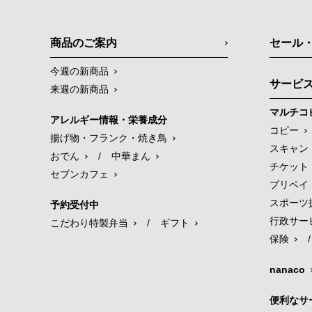
商品のご案内
セール
今週の新商品
サービ
来週の新商品
マルチコ
アレルギー情報・栄養成分
コピー
揚げ物・フランク・焼き鳥
スキャン
おでん
/
中華まん
チケット
セブンカフェ
プリペイ
スポーツ
予約受付中
行政サー
こだわり特製弁当
/
ギフト
保険
/
nanaco
便利なサ