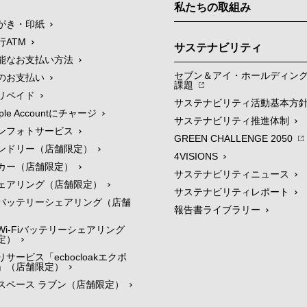
私たちの取組み
がき・印紙
行ATM
サステナビリティ
能なお支払い方法
セブン＆アイ・ホールディン
のお支払い
課題
リペイド
サステナビリティ活動基本方
le Accountにチャージ
サステナビリティ推進体制
ンフォトサービス
GREEN CHALLENGE 2050
ンドリー（店舗限定）
4VISIONS
カー（店舗限定）
サステナビリティニュース
ェアリング（店舗限定）
サステナビリティレポート
バッテリーシェアリング（店舗
報告書ライブラリー
i-Fiバッテリーシェアリング
定）
サービス「ecbocloakエクボ
」（店舗限定）
スペース ラブン（店舗限定）