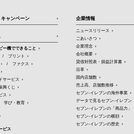
・キャンペーン
企業情報
ニュースリリース
ス
ごあいさつ
企業理念
ピー機でできること
会社概要
/
プリント
貸借対照表・損益計算書
/
ファクス
沿革
国内店舗数
ドサービス
売上高、店舗数推移
振興くじ
セブン‐イレブンの海外事業
ビス
データで見るセブン‐イレブン
学び・教育
セブン‐イレブンの「商品力」
セブン-イレブンの横顔
セブン-イレブンの歴史
ービス