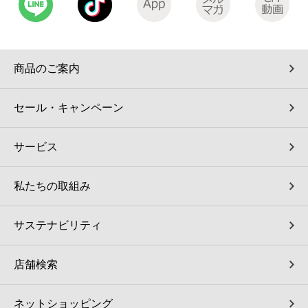
コインランドリー（店舗限定）
保険
セブン‐イレブンの「商品力」
宅配ロッカー（店舗限定）
学び・教育
セブン-イレブンの横顔
商品のご案内
自転車シェアリング（店舗限定）
セブン-イレブンの歴史
セール・キャンペーン
モバイルバッテリーシェアリング（店舗限定）
サービス
モバイルWi-Fiバッテリーシェアリング（店舗限定）
私たちの取組み
荷物預かりサービス「ecbocloakエクボクローク」（店舗限定）
サステナビリティ
パウダースペース ラブン（店舗限定）
店舗検索
ソフトバンクギフト
ネットショッピング