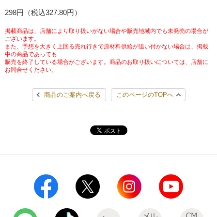
チケットサービス
298円（税込327.80円）
宅配便
ギフト
コピー
企業理念
セブン＆アイ・ホールディングスの重点課題
加盟店オーナー募集
物件募集・購入
掲載商品は、店舗により取り扱いがない場合や販売地域内でも未発売の場合が
セブン‐イレブンでお受取り
セブンチケット
切手・はがき・印紙
ございます。
プリペイドカード・金券
プリント
会社概要
サステナビリティ活動基本方針
また、予想を大きく上回る売れ行きで原材料供給が追い付かない場合は、掲載
アルバイト情報
採用情報
中の商品であっても
販売を終了している場合がございます。商品のお取り扱いについては、店舗に
タワーレコード
停電時のサービス停止のお知らせ
チケットぴあ
セブン銀行ATM
ニンテンドー・ダウンロードカード
スキャン
貸借対照表・損益計算書
サステナビリティ推進体制
お問合せください。
店舗検索
ネットショッピング
お問い合わせ
セブンネットショッピング
イープラス
ご利用可能なお支払い方法
ファクス
商品のご案内へ戻る
このページのTOPへ
沿革
GREEN CHALLENGE 2050
Language
CNプレイガイド
各種料金のお支払い
チケット
国内店舗数
4VISIONS
English (Corporate)
English (Services)
JTB
スマホプリペイド
プリペイドサービス
売上高、店舗数推移
サステナビリティニュース
中文[繁體字](服務)
レジでApple Accountにチャージ
スポーツ振興くじ
セブン‐イレブンの海外事業
简体中文(服务)
サステナビリティレポート
한국어(서비스)
オンラインフォトサービス
行政サービス
データで見るセブン‐イレブン
報告書ライブラリー
ภาษาไทย(บริการ)