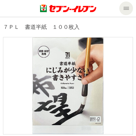
商品のご案内
７ＰＬ 書道半紙 １００枚入
セール・キャンペーン
商品のご案内トップ
今週の新商品
サービス
来週の新商品
企業情報
サービストップ
商品カテゴリ一覧
nanacoトップ
私たちの取組み
企業情報トップ
セブンプレミアム
マルチコピー機でできること
ニュースリリース
サステナビリティ
便利なサービス
食の安全・安心への取組み
マルチコピー機でできることトップ
ごあいさつ
サステナビリティトップ