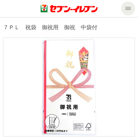
商品のご案内
７ＰＬ 祝袋 御祝用 御祝 中袋付
セール・キャンペーン
商品のご案内トップ
今週の新商品
サービス
来週の新商品
企業情報
サービストップ
商品カテゴリ一覧
nanacoトップ
私たちの取組み
企業情報トップ
セブンプレミアム
マルチコピー機でできること
ニュースリリース
サステナビリティ
便利なサービス
食の安全・安心への取組み
マルチコピー機でできることトップ
ごあいさつ
サステナビリティトップ