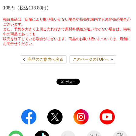
チケットサービス
108円（税込118.80円）
宅配便
ギフト
コピー
企業理念
セブン＆アイ・ホールディングスの重点課題
加盟店オーナー募集
物件募集・購入
掲載商品は、店舗により取り扱いがない場合や販売地域内でも未発売の場合が
セブン‐イレブンでお受取り
セブンチケット
切手・はがき・印紙
ございます。
プリペイドカード・金券
プリント
会社概要
サステナビリティ活動基本方針
また、予想を大きく上回る売れ行きで原材料供給が追い付かない場合は、掲載
アルバイト情報
採用情報
中の商品であっても
販売を終了している場合がございます。商品のお取り扱いについては、店舗に
タワーレコード
停電時のサービス停止のお知らせ
チケットぴあ
セブン銀行ATM
ニンテンドー・ダウンロードカード
スキャン
貸借対照表・損益計算書
サステナビリティ推進体制
お問合せください。
店舗検索
ネットショッピング
お問い合わせ
セブンネットショッピング
イープラス
ご利用可能なお支払い方法
ファクス
商品のご案内へ戻る
このページのTOPへ
沿革
GREEN CHALLENGE 2050
Language
CNプレイガイド
各種料金のお支払い
チケット
国内店舗数
4VISIONS
English (Corporate)
English (Services)
JTB
スマホプリペイド
プリペイドサービス
売上高、店舗数推移
サステナビリティニュース
中文[繁體字](服務)
レジでApple Accountにチャージ
スポーツ振興くじ
セブン‐イレブンの海外事業
简体中文(服务)
サステナビリティレポート
한국어(서비스)
オンラインフォトサービス
行政サービス
データで見るセブン‐イレブン
報告書ライブラリー
ภาษาไทย(บริการ)