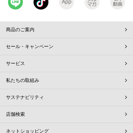
コインランドリー（店舗限定）
保険
セブン‐イレブンの「商品力」
宅配ロッカー（店舗限定）
学び・教育
セブン-イレブンの横顔
商品のご案内
自転車シェアリング（店舗限定）
セブン-イレブンの歴史
セール・キャンペーン
モバイルバッテリーシェアリング（店舗限定）
サービス
モバイルWi-Fiバッテリーシェアリング（店舗限定）
私たちの取組み
荷物預かりサービス「ecbocloakエクボクローク」（店舗限定）
サステナビリティ
パウダースペース ラブン（店舗限定）
店舗検索
ソフトバンクギフト
ネットショッピング