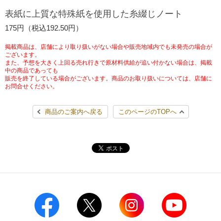
チケットサービス
宅配便
表紙に上質な特殊紙を使用した糸綴じノート
ギフト
コピー
企業理念
セブン＆アイ・ホールディングスの重点課題
175円（税込192.50円）
加盟店オーナー募集
物件募集・購入
セブン‐イレブンでお受取り
セブンチケット
切手・はがき・印紙
プリペイドカード・金券
プリント
会社概要
サステナビリティ活動基本方針
掲載商品は、店舗により取り扱いがない場合や販売地域内でも未発売の場合が
アルバイト情報
採用情報
ございます。
また、予想を大きく上回る売れ行きで原材料供給が追い付かない場合は、掲載
タワーレコード
停電時のサービス停止のお知らせ
チケットぴあ
セブン銀行ATM
ニンテンドー・ダウンロードカード
スキャン
貸借対照表・損益計算書
サステナビリティ推進体制
中の商品であっても
店舗検索
ネットショッピング
販売を終了している場合がございます。商品のお取り扱いについては、店舗に
お問合せください。
お問い合わせ
セブンネットショッピング
イープラス
ご利用可能なお支払い方法
ファクス
沿革
GREEN CHALLENGE 2050
商品のご案内へ戻る
このページのTOPへ
Language
CNプレイガイド
各種料金のお支払い
チケット
国内店舗数
4VISIONS
English (Corporate)
English (Services)
JTB
スマホプリペイド
プリペイドサービス
売上高、店舗数推移
サステナビリティニュース
中文[繁體字](服務)
レジでApple Accountにチャージ
スポーツ振興くじ
セブン‐イレブンの海外事業
简体中文(服务)
サステナビリティレポート
한국어(서비스)
オンラインフォトサービス
行政サービス
データで見るセブン‐イレブン
報告書ライブラリー
ภาษาไทย(บริการ)