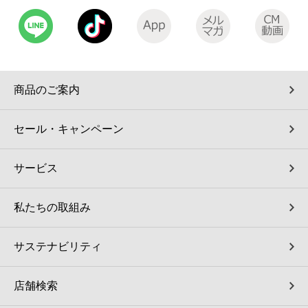
コインランドリー（店舗限定）
保険
セブン‐イレブンの「商品力」
宅配ロッカー（店舗限定）
学び・教育
セブン-イレブンの横顔
商品のご案内
自転車シェアリング（店舗限定）
セブン-イレブンの歴史
セール・キャンペーン
モバイルバッテリーシェアリング（店舗限定）
サービス
モバイルWi-Fiバッテリーシェアリング（店舗限定）
私たちの取組み
荷物預かりサービス「ecbocloakエクボクローク」（店舗限定）
サステナビリティ
パウダースペース ラブン（店舗限定）
店舗検索
ソフトバンクギフト