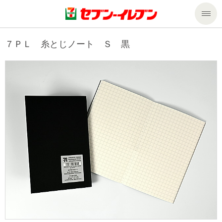
商品のご案内
７ＰＬ 糸とじノート Ｓ 黒
セール・キャンペーン
商品のご案内トップ
今週の新商品
サービス
来週の新商品
企業情報
サービストップ
商品カテゴリ一覧
nanacoトップ
私たちの取組み
企業情報トップ
セブンプレミアム
マルチコピー機でできること
ニュースリリース
サステナビリティ
便利なサービス
食の安全・安心への取組み
マルチコピー機でできることトップ
ごあいさつ
サステナビリティトップ