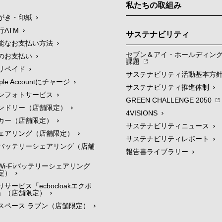
私たちの取組み
がき・印紙
行ATM
サステナビリティ
能なお支払い方法
セブン＆アイ・ホールディン
のお支払い
課題
リペイド
サステナビリティ活動基本方
le Accountにチャージ
サステナビリティ推進体制
ンフォトサービス
GREEN CHALLENGE 2050
ンドリー（店舗限定）
4VISIONS
カー（店舗限定）
サステナビリティニュース
ェアリング（店舗限定）
サステナビリティレポート
バッテリーシェアリング（店舗
報告書ライブラリー
i-Fiバッテリーシェアリング
定）
サービス「ecbocloakエクボ
」（店舗限定）
スペース ラブン（店舗限定）