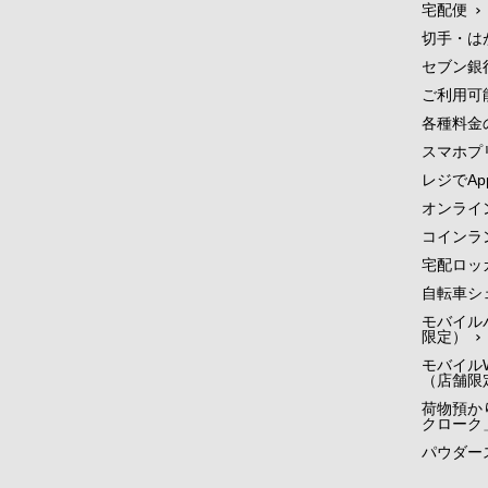
宅配便
切手・は
セブン銀
ご利用可
各種料金
スマホプ
レジでApp
オンライ
コインラ
宅配ロッ
自転車シ
モバイル
限定）
モバイルW
（店舗限
荷物預かり
クローク
パウダー