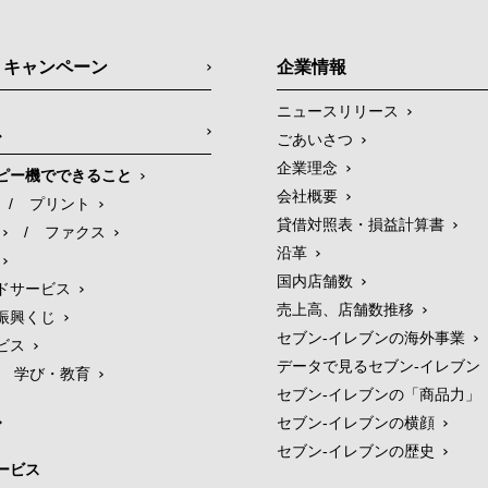
・キャンペーン
企業情報
ニュースリリース
ス
ごあいさつ
企業理念
ピー機でできること
会社概要
/
プリント
貸借対照表・損益計算書
/
ファクス
沿革
国内店舗数
ドサービス
売上高、店舗数推移
振興くじ
セブン‐イレブンの海外事業
ビス
データで見るセブン‐イレブン
学び・教育
セブン‐イレブンの「商品力」
セブン-イレブンの横顔
セブン-イレブンの歴史
ービス