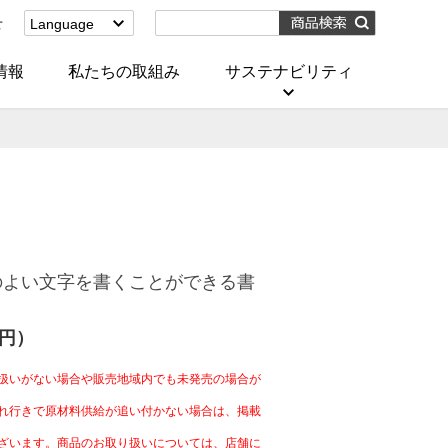
せ
Language
English
(Corporate)
情報
私たちの取組み
サステナビリティ
English
(Services)
中文[繁體字]
(服務)
简体中文(服务)
한국어(서비스)
ภาษาไทย
(บริการ)
のよい文字を書くことができる書
0円）
扱いがない場合や販売地域内でも未発売の場合が
れ行きで原材料供給が追い付かない場合は、掲載
ざいます。商品のお取り扱いについては、店舗に