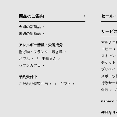
商品のご案内
セール
今週の新商品
サービ
来週の新商品
マルチコ
アレルギー情報・栄養成分
コピー
揚げ物・フランク・焼き鳥
スキャン
おでん
/
中華まん
チケット
セブンカフェ
プリペイ
スポーツ
予約受付中
行政サー
こだわり特製弁当
/
ギフト
保険
/
nanaco
便利なサ