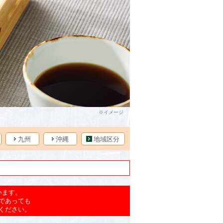
九州
沖縄
地域区分
います。
であっても
ください。