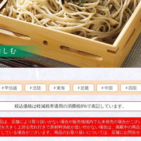
甲信越
北陸
東海
近畿
中国
四国
税込価格は軽減税率適用の消費税8%で表記しています。
品は、店舗により取り扱いがない場合や販売地域内でも未発売の場合がござ
想を大きく上回る売れ行きで原材料供給が追い付かない場合は、掲載中の商品
了している場合がございます。商品のお取り扱いについては、店舗にお問合せ