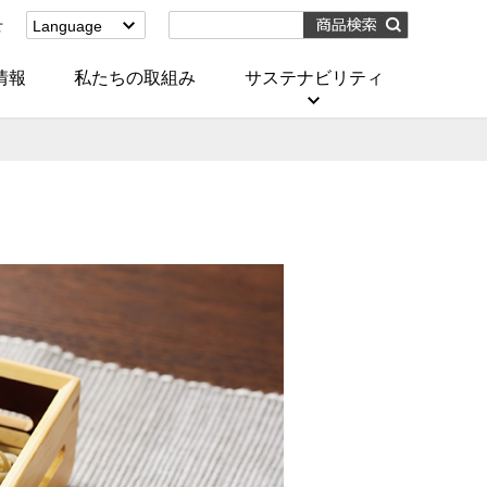
せ
Language
English
(Corporate)
情報
私たちの取組み
サステナビリティ
English
(Services)
中文[繁體字]
(服務)
简体中文(服务)
한국어(서비스)
ภาษาไทย
(บริการ)