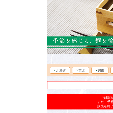
北海道
東北
関東
掲載商
また、予
販売を終