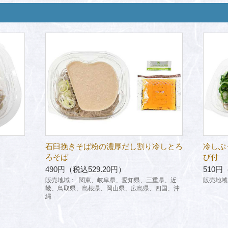
石臼挽きそば粉の濃厚だし割り冷しとろ
冷しぶ
ろそば
び付
490円（税込529.20円）
510円
販売地域：
関東、岐阜県、愛知県、三重県、近
販売地域
畿、鳥取県、島根県、岡山県、広島県、四国、沖
縄