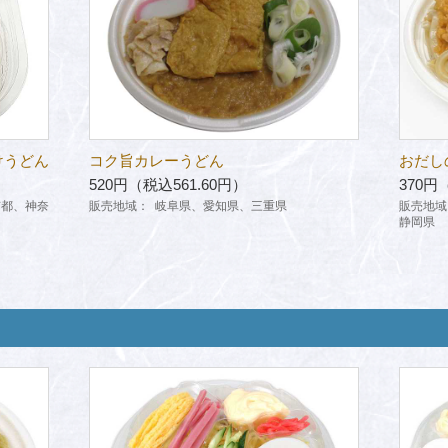
けうどん
コク旨カレーうどん
おだし
520円（税込561.60円）
370円
京都、神奈
販売地域：
岐阜県、愛知県、三重県
販売地域
静岡県