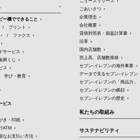
ニュースリリース
ス
ごあいさつ
企業理念
ピー機でできること
会社概要
/
プリント
貸借対照表・損益計算書
/
ファクス
沿革
国内店舗数
ドサービス
売上高、店舗数推移
振興くじ
セブン‐イレブンの海外事業
ビス
データで見るセブン‐イレブン
学び・教育
セブン‐イレブンの「商品力」
セブン-イレブンの横顔
セブン-イレブンの歴史
ービス
私たちの取組み
がき・印紙
行ATM
サステナビリティ
能なお支払い方法