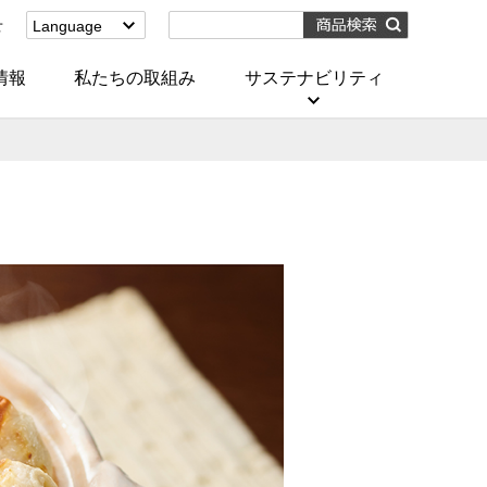
せ
Language
English
(Corporate)
情報
私たちの取組み
サステナビリティ
English
(Services)
中文[繁體字]
(服務)
简体中文(服务)
한국어(서비스)
ภาษาไทย
(บริการ)