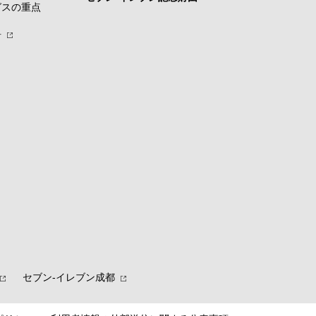
グスの重点
針
セブン‐イレブン成都