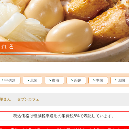
甲信越
北陸
東海
近畿
中国
四国
華まん
セブンカフェ
税込価格は軽減税率適用の消費税8%で表記しています。