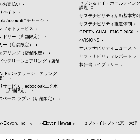
セブン＆アイ・ホールディン
のお支払い
課題
リペイド
サステナビリティ活動基本方
le Accountにチャージ
サステナビリティ推進体制
ンフォトサービス
GREEN CHALLENGE 2050
ンドリー（店舗限定）
4VISIONS
カー（店舗限定）
サステナビリティニュース
ェアリング（店舗限定）
サステナビリティレポート
バッテリーシェアリング（店舗
報告書ライブラリー
i-Fiバッテリーシェアリング
定）
サービス「ecbocloakエクボ
」（店舗限定）
スペース ラブン（店舗限定）
7‐Eleven, Inc.
7‐Eleven Hawaii
セブン‐イレブン北京・天津