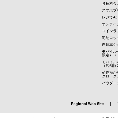
各種料金
スマホプ
レジでApp
オンライ
コインラ
宅配ロッ
自転車シ
モバイル
限定）
モバイルW
（店舗限
荷物預かり
クローク
パウダー
Regional Web Site
|