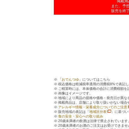
掲載商
また、予
販売を終
「
おでんつゆ
」についてはこちら
税込価格は軽減税率適用の消費税8%で表記
ご精算時には、本体価格の合計に消費税額を
画像はイメージです。
地域により商品の規格や価格・発売日が異な
掲載商品は、店舗により取り扱いがない場合
アレルギー情報・栄養成分についてのご注意
販売地域の表記は「
地域区分表
」に基づい
食の安全・安心への取り組み
20歳未満者の飲酒は法律で禁止されています
20歳未満者のお酒のご注文はお受けできませ