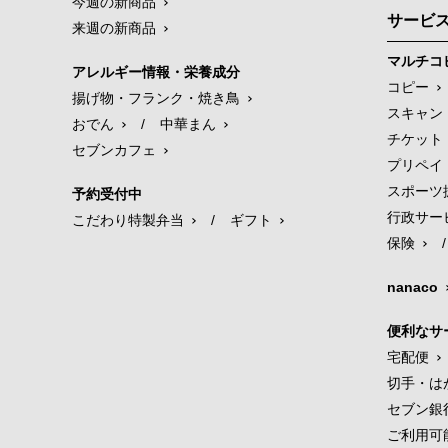
今週の新商品
サービ
来週の新商品
マルチコ
アレルギー情報・栄養成分
コピー
揚げ物・フランク・焼き鳥
スキャン
おでん
/
中華まん
チケット
セブンカフェ
プリペイ
スポーツ
予約受付中
行政サー
こだわり特製弁当
/
ギフト
保険
/
nanaco
便利なサ
宅配便
切手・は
セブン銀
ご利用可