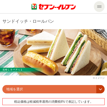
商品のご案内
サンドイッチ・ロールパン
セール・キャンペーン
商品のご案内トップ
今週の新商品
サービス
来週の新商品
企業情報
サービストップ
商品カテゴリ一覧
nanacoトップ
私たちの取組み
企業情報トップ
セブンプレミアム
マルチコピー機でできること
ニュースリリース
サステナビリティ
地域を選択
便利なサービス
食の安全・安心への取組み
マルチコピー機でできることトップ
ごあいさつ
サステナビリティトップ
税込価格は軽減税率適用の消費税8%で表記しています。