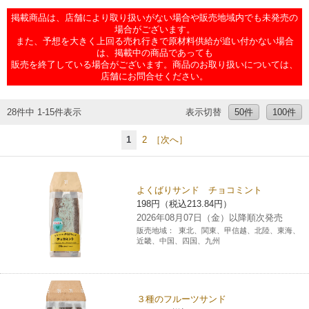
チケットサービス
宅配便
掲載商品は、店舗により取り扱いがない場合や販売地域内でも未発売の
ギフト
コピー
企業理念
セブン＆アイ・ホールディングスの重点課題
場合がございます。
また、予想を大きく上回る売れ行きで原材料供給が追い付かない場合
加盟店オーナー募集
物件募集・購入
は、掲載中の商品であっても
セブン‐イレブンでお受取り
セブンチケット
切手・はがき・印紙
プリペイドカード・金券
プリント
会社概要
サステナビリティ活動基本方針
販売を終了している場合がございます。商品のお取り扱いについては、
アルバイト情報
採用情報
店舗にお問合せください。
タワーレコード
停電時のサービス停止のお知らせ
チケットぴあ
セブン銀行ATM
ニンテンドー・ダウンロードカード
スキャン
貸借対照表・損益計算書
サステナビリティ推進体制
店舗検索
ネットショッピング
28件中 1-15件表示
表示切替
50件
100件
お問い合わせ
セブンネットショッピング
イープラス
ご利用可能なお支払い方法
ファクス
沿革
GREEN CHALLENGE 2050
1
2
［次へ］
Language
CNプレイガイド
各種料金のお支払い
チケット
国内店舗数
4VISIONS
English (Corporate)
よくばりサンド チョコミント
198円（税込213.84円）
English (Services)
JTB
スマホプリペイド
プリペイドサービス
売上高、店舗数推移
サステナビリティニュース
2026年08月07日（金）以降順次発売
中文[繁體字](服務)
販売地域：
東北、関東、甲信越、北陸、東海、
近畿、中国、四国、九州
レジでApple Accountにチャージ
スポーツ振興くじ
セブン‐イレブンの海外事業
简体中文(服务)
サステナビリティレポート
한국어(서비스)
オンラインフォトサービス
行政サービス
データで見るセブン‐イレブン
報告書ライブラリー
３種のフルーツサンド
ภาษาไทย(บริการ)