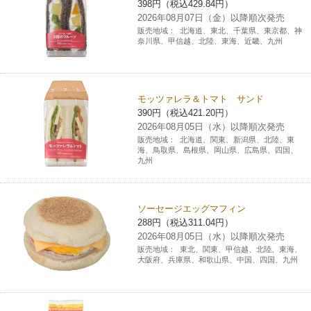
398円（税込429.84円）
2026年08月07日（金）以降順次発売
コインランドリー（店舗限定）
保険
セブン‐イレブンの「商品力」
販売地域：
北海道、東北、千葉県、東京都、神
奈川県、甲信越、北陸、東海、近畿、九州
宅配ロッカー（店舗限定）
学び・教育
セブン-イレブンの横顔
自転車シェアリング（店舗限定）
セブン-イレブンの歴史
モッツァレラ＆トマト サンド
390円（税込421.20円）
2026年08月05日（水）以降順次発売
モバイルバッテリーシェアリング（店舗限定）
販売地域：
北海道、関東、新潟県、北陸、東
海、鳥取県、島根県、岡山県、広島県、四国、
九州
モバイルWi-Fiバッテリーシェアリング（店舗限定）
ソーセージエッグマフィン
荷物預かりサービス「ecbocloakエクボクローク」（店舗限定）
288円（税込311.04円）
2026年08月05日（水）以降順次発売
販売地域：
東北、関東、甲信越、北陸、東海、
パウダースペース ラブン（店舗限定）
大阪府、兵庫県、和歌山県、中国、四国、九州
ソフトバンクギフト