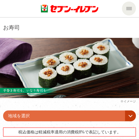
商品のご案内
お寿司
セール・キャンペーン
商品のご案内トップ
今週の新商品
サービス
来週の新商品
企業情報
サービストップ
商品カテゴリ一覧
nanacoトップ
私たちの取組み
企業情報トップ
セブンプレミアム
マルチコピー機でできること
ニュースリリース
サステナビリティ
地域を選択
便利なサービス
食の安全・安心への取組み
マルチコピー機でできることトップ
ごあいさつ
サステナビリティトップ
税込価格は軽減税率適用の消費税8%で表記しています。