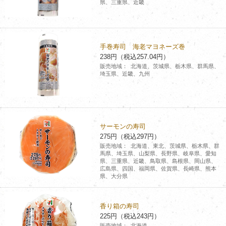
県、三重県、近畿
コインランドリー（店舗限定）
保険
セブン‐イレブンの「商品力」
宅配ロッカー（店舗限定）
学び・教育
セブン-イレブンの横顔
手巻寿司 海老マヨネーズ巻
238円（税込257.04円）
販売地域：
北海道、茨城県、栃木県、群馬県、
自転車シェアリング（店舗限定）
セブン-イレブンの歴史
埼玉県、近畿、九州
モバイルバッテリーシェアリング（店舗限定）
モバイルWi-Fiバッテリーシェアリング（店舗限定）
サーモンの寿司
275円（税込297円）
販売地域：
北海道、東北、茨城県、栃木県、群
荷物預かりサービス「ecbocloakエクボクローク」（店舗限定）
馬県、埼玉県、山梨県、長野県、岐阜県、愛知
県、三重県、近畿、鳥取県、島根県、岡山県、
広島県、四国、福岡県、佐賀県、長崎県、熊本
県、大分県
パウダースペース ラブン（店舗限定）
香り箱の寿司
ソフトバンクギフト
225円（税込243円）
販売地域：
北海道