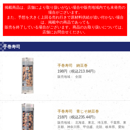
チケットサービス
宅配便
掲載商品は、店舗により取り扱いがない場合や販売地域内でも未発売の
ギフト
コピー
企業理念
セブン＆アイ・ホールディングスの重点課題
場合がございます。
また、予想を大きく上回る売れ行きで原材料供給が追い付かない場合
加盟店オーナー募集
物件募集・購入
は、掲載中の商品であっても
セブン‐イレブンでお受取り
セブンチケット
切手・はがき・印紙
プリペイドカード・金券
プリント
会社概要
サステナビリティ活動基本方針
販売を終了している場合がございます。商品のお取り扱いについては、
アルバイト情報
採用情報
店舗にお問合せください。
タワーレコード
停電時のサービス停止のお知らせ
チケットぴあ
セブン銀行ATM
ニンテンドー・ダウンロードカード
スキャン
貸借対照表・損益計算書
サステナビリティ推進体制
店舗検索
ネットショッピング
手巻寿司
お問い合わせ
セブンネットショッピング
イープラス
ご利用可能なお支払い方法
ファクス
沿革
GREEN CHALLENGE 2050
手巻寿司 納豆巻
Language
198円（税込213.84円）
CNプレイガイド
各種料金のお支払い
チケット
国内店舗数
4VISIONS
English (Corporate)
販売地域：
全国
English (Services)
JTB
スマホプリペイド
プリペイドサービス
売上高、店舗数推移
サステナビリティニュース
中文[繁體字](服務)
レジでApple Accountにチャージ
スポーツ振興くじ
セブン‐イレブンの海外事業
简体中文(服务)
サステナビリティレポート
手巻寿司 青じそ納豆巻
한국어(서비스)
218円（税込235.44円）
オンラインフォトサービス
行政サービス
データで見るセブン‐イレブン
販売地域：
北海道、東北、埼玉県、千葉県、東
報告書ライブラリー
ภาษาไทย(บริการ)
京都、神奈川県、甲信越、北陸、岐阜県、愛知