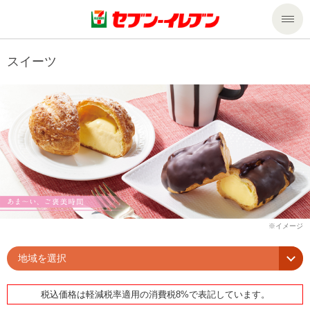
商品のご案内
スイーツ
セール・キャンペーン
商品のご案内トップ
今週の新商品
サービス
来週の新商品
企業情報
サービストップ
商品カテゴリ一覧
nanacoトップ
私たちの取組み
企業情報トップ
セブンプレミアム
マルチコピー機でできること
ニュースリリース
サステナビリティ
地域を選択
便利なサービス
食の安全・安心への取組み
マルチコピー機でできることトップ
ごあいさつ
サステナビリティトップ
税込価格は軽減税率適用の消費税8%で表記しています。