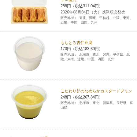
288円（税込311.04円）
コインランドリー（店舗限定）
保険
セブン‐イレブンの「商品力」
2026年08月04日（火）以降順次発売
販売地域：
東北、関東、甲信越、北陸、東海、
近畿、中国、四国、九州
宅配ロッカー（店舗限定）
学び・教育
セブン-イレブンの横顔
自転車シェアリング（店舗限定）
もちとろ杏仁豆腐
セブン-イレブンの歴史
170円（税込183.60円）
販売地域：
北海道、東北、関東、甲信越、北
モバイルバッテリーシェアリング（店舗限定）
陸、東海、近畿、中国、四国、九州
モバイルWi-Fiバッテリーシェアリング（店舗限定）
こだわり卵のなめらかカスタードプリン
荷物預かりサービス「ecbocloakエクボクローク」（店舗限定）
248円（税込267.84円）
販売地域：
北海道、東北、新潟県、長野県、富
山県
パウダースペース ラブン（店舗限定）
ソフトバンクギフト