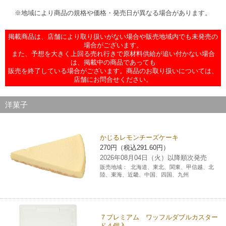
チケットサービス
宅配便
※地域により商品の規格や価格・発売日が異なる場合があります。
ギフト
コピー
企業理念
セブン＆アイ・ホールディングスの重点課題
加盟店オーナー募集
物件募集・購入
掲載商品は、店舗により取り扱いがない場合や販売地域内でも未発売の
セブン‐イレブンでお受取り
セブンチケット
切手・はがき・印紙
プリペイドカード・金券
プリント
会社概要
サステナビリティ活動基本方針
場合がございます。
また、予想を大きく上回る売れ行きで原材料供給が追い付かない場合
アルバイト情報
採用情報
は、掲載中の商品であっても
タワーレコード
停電時のサービス停止のお知らせ
チケットぴあ
セブン銀行ATM
ニンテンドー・ダウンロードカード
スキャン
販売を終了している場合がございます。商品のお取り扱いについては、
貸借対照表・損益計算書
サステナビリティ推進体制
店舗にお問合せください。
店舗検索
ネットショッピング
お問い合わせ
セブンネットショッピング
イープラス
ご利用可能なお支払い方法
ファクス
沿革
GREEN CHALLENGE 2050
洋菓子
Language
CNプレイガイド
各種料金のお支払い
チケット
国内店舗数
4VISIONS
English (Corporate)
かじるレモンチーズケーキ
270円（税込291.60円）
English (Services)
JTB
スマホプリペイド
プリペイドサービス
売上高、店舗数推移
サステナビリティニュース
2026年08月04日（火）以降順次発売
中文[繁體字](服務)
販売地域：
北海道、東北、関東、甲信越、北
陸、東海、近畿、中国、四国、九州
レジでApple Accountにチャージ
スポーツ振興くじ
セブン‐イレブンの海外事業
简体中文(服务)
サステナビリティレポート
한국어(서비스)
オンラインフォトサービス
行政サービス
データで見るセブン‐イレブン
報告書ライブラリー
７プレミアム ワッフルダブルカスター
ภาษาไทย(บริการ)
ド４個入