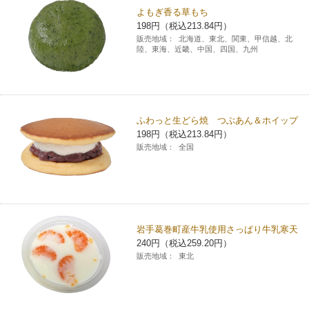
よもぎ香る草もち
198円（税込213.84円）
販売地域：
北海道、東北、関東、甲信越、北
陸、東海、近畿、中国、四国、九州
ふわっと生どら焼 つぶあん＆ホイップ
198円（税込213.84円）
販売地域：
全国
岩手葛巻町産牛乳使用さっぱり牛乳寒天
240円（税込259.20円）
販売地域：
東北