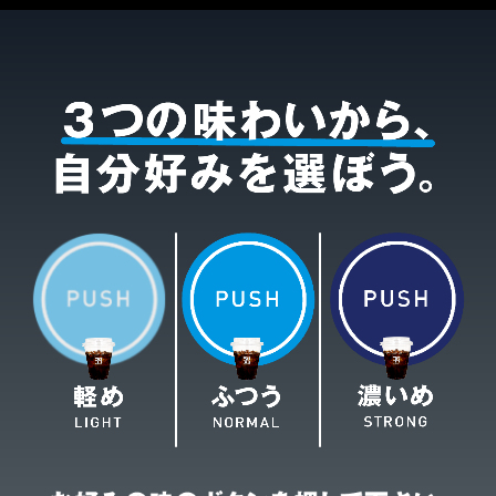
コインランドリー（店舗限定）
保険
セブン‐イレブンの「商品力」
宅配ロッカー（店舗限定）
学び・教育
セブン-イレブンの横顔
自転車シェアリング（店舗限定）
セブン-イレブンの歴史
モバイルバッテリーシェアリング（店舗限定）
モバイルWi-Fiバッテリーシェアリング（店舗限定）
荷物預かりサービス「ecbocloakエクボクローク」（店舗限定）
パウダースペース ラブン（店舗限定）
ソフトバンクギフト