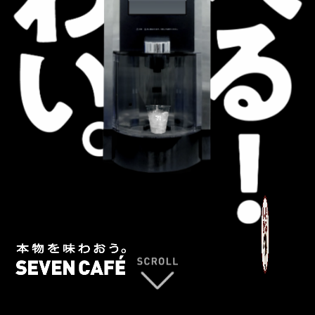
チケットサービス
宅配便
ギフト
コピー
企業理念
セブン＆アイ・ホールディングスの重点課題
加盟店オーナー募集
物件募集・購入
セブン‐イレブンでお受取り
セブンチケット
切手・はがき・印紙
プリペイドカード・金券
プリント
会社概要
サステナビリティ活動基本方針
アルバイト情報
採用情報
タワーレコード
停電時のサービス停止のお知らせ
チケットぴあ
セブン銀行ATM
ニンテンドー・ダウンロードカード
スキャン
貸借対照表・損益計算書
サステナビリティ推進体制
店舗検索
ネットショッピング
お問い合わせ
セブンネットショッピング
イープラス
ご利用可能なお支払い方法
ファクス
沿革
GREEN CHALLENGE 2050
Language
CNプレイガイド
各種料金のお支払い
チケット
国内店舗数
4VISIONS
English (Corporate)
English (Services)
JTB
スマホプリペイド
プリペイドサービス
売上高、店舗数推移
サステナビリティニュース
中文[繁體字](服務)
レジでApple Accountにチャージ
スポーツ振興くじ
セブン‐イレブンの海外事業
简体中文(服务)
サステナビリティレポート
한국어(서비스)
オンラインフォトサービス
行政サービス
データで見るセブン‐イレブン
報告書ライブラリー
ภาษาไทย(บริการ)