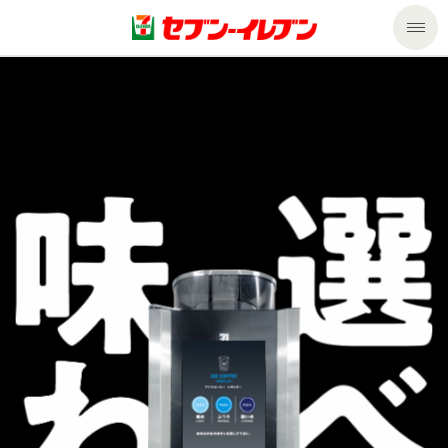
商品のご案内
セール・キャンペーン
商品のご案内トップ
今週の新商品
サービス
来週の新商品
企業情報
サービストップ
商品カテゴリ一覧
nanacoトップ
私たちの取組み
企業情報トップ
セブンプレミアム
マルチコピー機でできること
ニュースリリース
サステナビリティ
便利なサービス
食の安全・安心への取組み
マルチコピー機でできることトップ
ごあいさつ
サステナビリティトップ