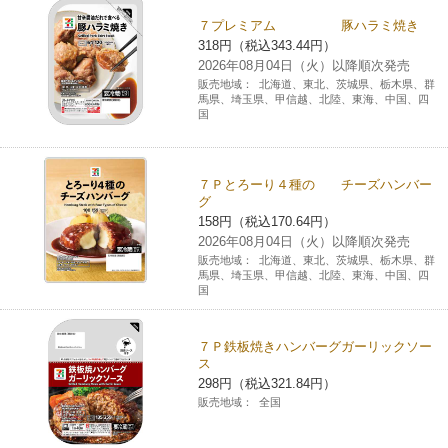
コインランドリー（店舗限定）
７プレミアム 豚ハラミ焼き
保険
セブン‐イレブンの「商品力」
318円（税込343.44円）
2026年08月04日（火）以降順次発売
宅配ロッカー（店舗限定）
学び・教育
販売地域：
北海道、東北、茨城県、栃木県、群
セブン-イレブンの横顔
馬県、埼玉県、甲信越、北陸、東海、中国、四
国
自転車シェアリング（店舗限定）
セブン-イレブンの歴史
７Ｐとろーり４種の チーズハンバー
モバイルバッテリーシェアリング（店舗限定）
グ
158円（税込170.64円）
2026年08月04日（火）以降順次発売
モバイルWi-Fiバッテリーシェアリング（店舗限定）
販売地域：
北海道、東北、茨城県、栃木県、群
馬県、埼玉県、甲信越、北陸、東海、中国、四
国
荷物預かりサービス「ecbocloakエクボクローク」（店舗限定）
７Ｐ鉄板焼きハンバーグガーリックソー
パウダースペース ラブン（店舗限定）
ス
298円（税込321.84円）
販売地域：
全国
ソフトバンクギフト