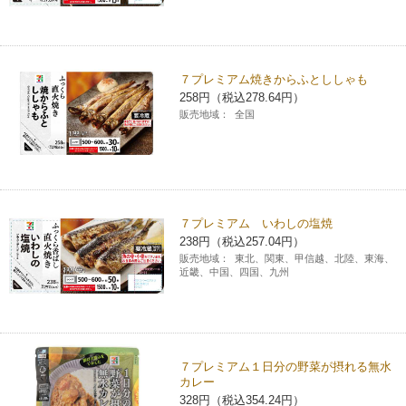
７プレミアム焼きからふとししゃも
258円（税込278.64円）
販売地域：
全国
７プレミアム いわしの塩焼
238円（税込257.04円）
販売地域：
東北、関東、甲信越、北陸、東海、
近畿、中国、四国、九州
７プレミアム１日分の野菜が摂れる無水
カレー
328円（税込354.24円）