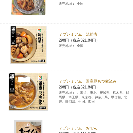
販売地域：
全国
７プレミアム 筑前煮
298円（税込321.84円）
販売地域：
全国
７プレミアム 国産豚もつ煮込み
298円（税込321.84円）
販売地域：
北海道、東北、茨城県、栃木県、群
馬県、埼玉県、東京都、神奈川県、甲信越、北
陸、静岡県、中国、四国
７プレミアム おでん