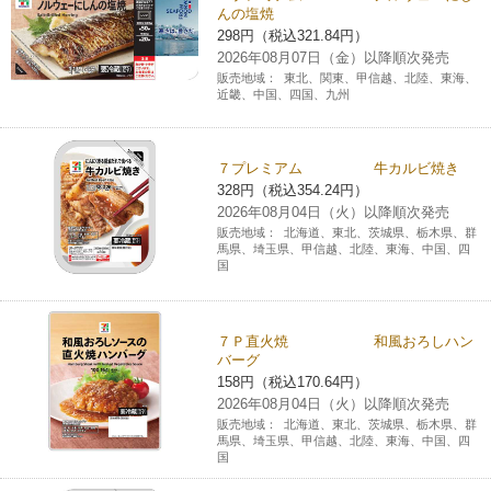
んの塩焼
チケットサービス
宅配便
ギフト
コピー
企業理念
セブン＆アイ・ホールディングスの重点課題
298円（税込321.84円）
2026年08月07日（金）以降順次発売
加盟店オーナー募集
物件募集・購入
販売地域：
東北、関東、甲信越、北陸、東海、
セブン‐イレブンでお受取り
セブンチケット
切手・はがき・印紙
プリペイドカード・金券
プリント
会社概要
近畿、中国、四国、九州
サステナビリティ活動基本方針
アルバイト情報
採用情報
タワーレコード
停電時のサービス停止のお知らせ
チケットぴあ
セブン銀行ATM
ニンテンドー・ダウンロードカード
スキャン
貸借対照表・損益計算書
サステナビリティ推進体制
７プレミアム 牛カルビ焼き
店舗検索
ネットショッピング
328円（税込354.24円）
お問い合わせ
セブンネットショッピング
イープラス
ご利用可能なお支払い方法
2026年08月04日（火）以降順次発売
ファクス
沿革
GREEN CHALLENGE 2050
販売地域：
北海道、東北、茨城県、栃木県、群
Language
馬県、埼玉県、甲信越、北陸、東海、中国、四
国
CNプレイガイド
各種料金のお支払い
チケット
国内店舗数
4VISIONS
English (Corporate)
English (Services)
JTB
スマホプリペイド
プリペイドサービス
売上高、店舗数推移
７Ｐ直火焼 和風おろしハン
サステナビリティニュース
バーグ
中文[繁體字](服務)
158円（税込170.64円）
レジでApple Accountにチャージ
スポーツ振興くじ
セブン‐イレブンの海外事業
简体中文(服务)
サステナビリティレポート
2026年08月04日（火）以降順次発売
販売地域：
北海道、東北、茨城県、栃木県、群
한국어(서비스)
馬県、埼玉県、甲信越、北陸、東海、中国、四
オンラインフォトサービス
国
行政サービス
データで見るセブン‐イレブン
報告書ライブラリー
ภาษาไทย(บริการ)