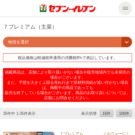
商品のご案内
７プレミアム（主菜）
地域を選択
セール・キャンペーン
商品のご案内トップ
税込価格は軽減税率適用の消費税8%で表記しています。
今週の新商品
サービス
掲載商品は、店舗により取り扱いがない場合や販売地域内でも未発売の
来週の新商品
企業情報
サービストップ
場合がございます。
また、予想を大きく上回る売れ行きで原材料供給が追い付かない場合
は、掲載中の商品であっても
販売を終了している場合がございます。商品のお取り扱いについては、
商品カテゴリ一覧
nanacoトップ
私たちの取組み
企業情報トップ
店舗にお問合せください。
セブンプレミアム
マルチコピー機でできること
ニュースリリース
サステナビリティ
35件中 1-35件表示
表示切替
15件
100件
便利なサービス
食の安全・安心への取組み
マルチコピー機でできることトップ
ごあいさつ
サステナビリティトップ
７プレミアム ノルウェーにし