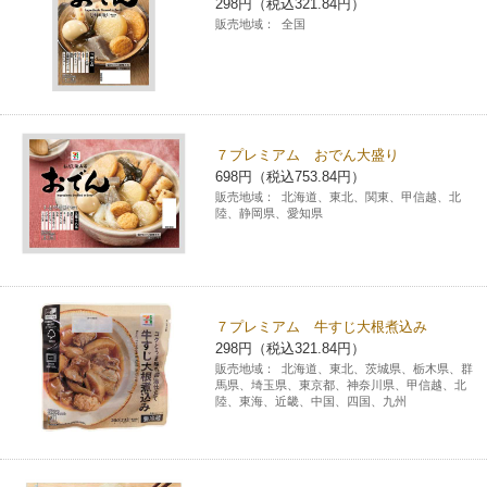
298円（税込321.84円）
販売地域：
全国
７プレミアム おでん大盛り
698円（税込753.84円）
販売地域：
北海道、東北、関東、甲信越、北
陸、静岡県、愛知県
７プレミアム 牛すじ大根煮込み
298円（税込321.84円）
販売地域：
北海道、東北、茨城県、栃木県、群
馬県、埼玉県、東京都、神奈川県、甲信越、北
陸、東海、近畿、中国、四国、九州