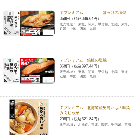
チケットサービス
宅配便
ギフト
コピー
企業理念
セブン＆アイ・ホールディングスの重点課題
７プレミアム ほっけの塩焼
358円（税込386.64円）
加盟店オーナー募集
物件募集・購入
セブン‐イレブンでお受取り
セブンチケット
切手・はがき・印紙
販売地域：
東北、関東、甲信越、北陸、東海、
プリペイドカード・金券
プリント
会社概要
サステナビリティ活動基本方針
近畿、中国、四国、九州
アルバイト情報
採用情報
タワーレコード
停電時のサービス停止のお知らせ
チケットぴあ
セブン銀行ATM
ニンテンドー・ダウンロードカード
スキャン
貸借対照表・損益計算書
サステナビリティ推進体制
店舗検索
ネットショッピング
お問い合わせ
セブンネットショッピング
イープラス
ご利用可能なお支払い方法
ファクス
沿革
７プレミアム 銀鮭の塩焼
GREEN CHALLENGE 2050
368円（税込397.44円）
Language
販売地域：
東北、関東、甲信越、北陸、東海、
CNプレイガイド
各種料金のお支払い
チケット
国内店舗数
近畿、中国、四国、九州
4VISIONS
English (Corporate)
English (Services)
JTB
スマホプリペイド
プリペイドサービス
売上高、店舗数推移
サステナビリティニュース
中文[繁體字](服務)
７プレミアム 北海道産男爵いもの味染
レジでApple Accountにチャージ
スポーツ振興くじ
セブン‐イレブンの海外事業
简体中文(服务)
サステナビリティレポート
み肉じゃが
298円（税込321.84円）
한국어(서비스)
販売地域：
北海道、東北、関東、甲信越、東海
オンラインフォトサービス
行政サービス
データで見るセブン‐イレブン
報告書ライブラリー
ภาษาไทย(บริการ)