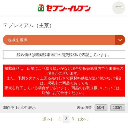
商品のご案内
７プレミアム（主菜）
地域を選択
セール・キャンペーン
商品のご案内トップ
税込価格は軽減税率適用の消費税8%で表記しています。
今週の新商品
サービス
掲載商品は、店舗により取り扱いがない場合や販売地域内でも未発売の
来週の新商品
企業情報
サービストップ
場合がございます。
また、予想を大きく上回る売れ行きで原材料供給が追い付かない場合
は、掲載中の商品であっても
販売を終了している場合がございます。商品のお取り扱いについては、
商品カテゴリ一覧
nanacoトップ
私たちの取組み
企業情報トップ
店舗にお問合せください。
セブンプレミアム
マルチコピー機でできること
ニュースリリース
サステナビリティ
38件中 16-30件表示
表示切替
50件
100件
［前へ］
1
2
3
［次へ］
便利なサービス
食の安全・安心への取組み
マルチコピー機でできることトップ
ごあいさつ
サステナビリティトップ