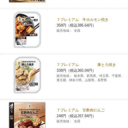
コインランドリー（店舗限定）
保険
セブン‐イレブンの「商品力」
７プレミアム 牛ホルモン焼き
宅配ロッカー（店舗限定）
学び・教育
セブン-イレブンの横顔
358円（税込386.64円）
販売地域：
全国
自転車シェアリング（店舗限定）
セブン-イレブンの歴史
モバイルバッテリーシェアリング（店舗限定）
７プレミアム 豚とろ焼き
338円（税込365.04円）
モバイルWi-Fiバッテリーシェアリング（店舗限定）
販売地域：
栃木県、群馬県、埼玉県、千葉県、
東京都、神奈川県、山梨県、長野県
荷物預かりサービス「ecbocloakエクボクローク」（店舗限定）
パウダースペース ラブン（店舗限定）
７プレミアム 甘酢肉だんご
248円（税込267.84円）
ソフトバンクギフト
販売地域：
全国