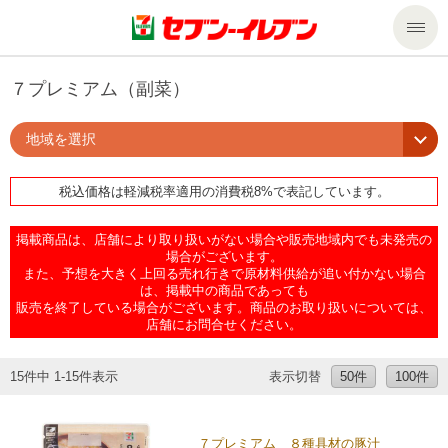
商品のご案内
７プレミアム（副菜）
地域を選択
セール・キャンペーン
商品のご案内トップ
税込価格は軽減税率適用の消費税8%で表記しています。
今週の新商品
サービス
掲載商品は、店舗により取り扱いがない場合や販売地域内でも未発売の
来週の新商品
企業情報
サービストップ
場合がございます。
また、予想を大きく上回る売れ行きで原材料供給が追い付かない場合
は、掲載中の商品であっても
販売を終了している場合がございます。商品のお取り扱いについては、
商品カテゴリ一覧
nanacoトップ
私たちの取組み
企業情報トップ
店舗にお問合せください。
セブンプレミアム
マルチコピー機でできること
ニュースリリース
サステナビリティ
15件中 1-15件表示
表示切替
50件
100件
便利なサービス
食の安全・安心への取組み
マルチコピー機でできることトップ
ごあいさつ
サステナビリティトップ
７プレミアム ８種具材の豚汁