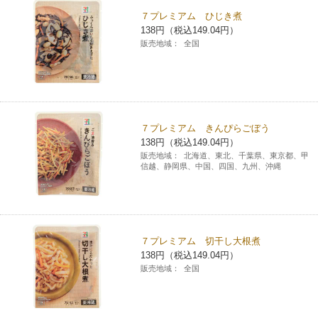
７プレミアム ひじき煮
コインランドリー（店舗限定）
保険
セブン‐イレブンの「商品力」
138円（税込149.04円）
販売地域：
全国
宅配ロッカー（店舗限定）
学び・教育
セブン-イレブンの横顔
自転車シェアリング（店舗限定）
セブン-イレブンの歴史
７プレミアム きんぴらごぼう
モバイルバッテリーシェアリング（店舗限定）
138円（税込149.04円）
販売地域：
北海道、東北、千葉県、東京都、甲
信越、静岡県、中国、四国、九州、沖縄
モバイルWi-Fiバッテリーシェアリング（店舗限定）
荷物預かりサービス「ecbocloakエクボクローク」（店舗限定）
７プレミアム 切干し大根煮
138円（税込149.04円）
パウダースペース ラブン（店舗限定）
販売地域：
全国
ソフトバンクギフト