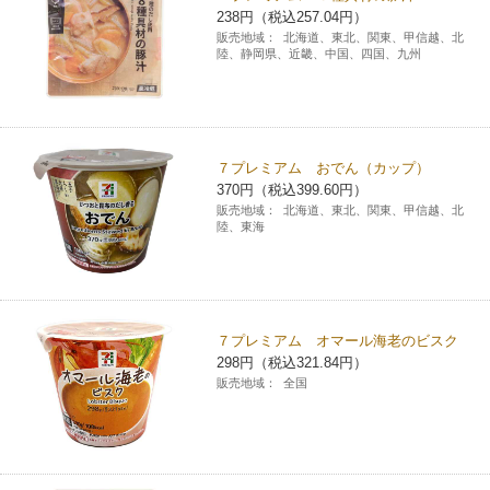
238円（税込257.04円）
チケットサービス
宅配便
ギフト
コピー
企業理念
セブン＆アイ・ホールディングスの重点課題
販売地域：
北海道、東北、関東、甲信越、北
陸、静岡県、近畿、中国、四国、九州
加盟店オーナー募集
物件募集・購入
セブン‐イレブンでお受取り
セブンチケット
切手・はがき・印紙
プリペイドカード・金券
プリント
会社概要
サステナビリティ活動基本方針
アルバイト情報
採用情報
タワーレコード
停電時のサービス停止のお知らせ
チケットぴあ
セブン銀行ATM
ニンテンドー・ダウンロードカード
スキャン
貸借対照表・損益計算書
サステナビリティ推進体制
７プレミアム おでん（カップ）
店舗検索
ネットショッピング
370円（税込399.60円）
お問い合わせ
セブンネットショッピング
イープラス
ご利用可能なお支払い方法
販売地域：
北海道、東北、関東、甲信越、北
ファクス
沿革
GREEN CHALLENGE 2050
陸、東海
Language
CNプレイガイド
各種料金のお支払い
チケット
国内店舗数
4VISIONS
English (Corporate)
English (Services)
JTB
スマホプリペイド
プリペイドサービス
売上高、店舗数推移
７プレミアム オマール海老のビスク
サステナビリティニュース
中文[繁體字](服務)
298円（税込321.84円）
販売地域：
全国
レジでApple Accountにチャージ
スポーツ振興くじ
セブン‐イレブンの海外事業
简体中文(服务)
サステナビリティレポート
한국어(서비스)
オンラインフォトサービス
行政サービス
データで見るセブン‐イレブン
報告書ライブラリー
ภาษาไทย(บริการ)