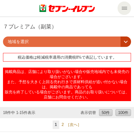
商品のご案内
７プレミアム（副菜）
地域を選択
セール・キャンペーン
商品のご案内トップ
税込価格は軽減税率適用の消費税8%で表記しています。
今週の新商品
サービス
掲載商品は、店舗により取り扱いがない場合や販売地域内でも未発売の
来週の新商品
企業情報
サービストップ
場合がございます。
また、予想を大きく上回る売れ行きで原材料供給が追い付かない場合
は、掲載中の商品であっても
販売を終了している場合がございます。商品のお取り扱いについては、
商品カテゴリ一覧
nanacoトップ
私たちの取組み
企業情報トップ
店舗にお問合せください。
セブンプレミアム
マルチコピー機でできること
ニュースリリース
サステナビリティ
18件中 1-15件表示
表示切替
50件
100件
1
2
［次へ］
便利なサービス
食の安全・安心への取組み
マルチコピー機でできることトップ
ごあいさつ
サステナビリティトップ