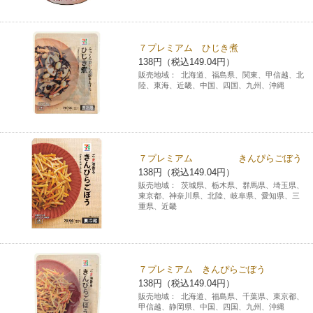
コインランドリー（店舗限定）
保険
セブン‐イレブンの「商品力」
７プレミアム ひじき煮
宅配ロッカー（店舗限定）
学び・教育
セブン-イレブンの横顔
138円（税込149.04円）
販売地域：
北海道、福島県、関東、甲信越、北
陸、東海、近畿、中国、四国、九州、沖縄
自転車シェアリング（店舗限定）
セブン-イレブンの歴史
モバイルバッテリーシェアリング（店舗限定）
７プレミアム きんぴらごぼう
138円（税込149.04円）
モバイルWi-Fiバッテリーシェアリング（店舗限定）
販売地域：
茨城県、栃木県、群馬県、埼玉県、
東京都、神奈川県、北陸、岐阜県、愛知県、三
重県、近畿
荷物預かりサービス「ecbocloakエクボクローク」（店舗限定）
パウダースペース ラブン（店舗限定）
７プレミアム きんぴらごぼう
138円（税込149.04円）
ソフトバンクギフト
販売地域：
北海道、福島県、千葉県、東京都、
甲信越、静岡県、中国、四国、九州、沖縄