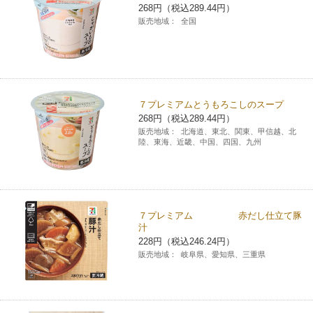
268円（税込289.44円）
販売地域：
全国
７プレミアムとうもろこしのスープ
268円（税込289.44円）
販売地域：
北海道、東北、関東、甲信越、北
陸、東海、近畿、中国、四国、九州
７プレミアム 赤だし仕立て豚
汁
228円（税込246.24円）
販売地域：
岐阜県、愛知県、三重県