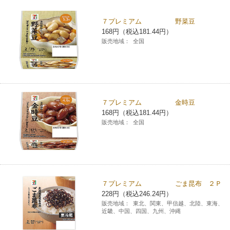
チケットサービス
宅配便
ギフト
コピー
企業理念
セブン＆アイ・ホールディングスの重点課題
７プレミアム 野菜豆
168円（税込181.44円）
加盟店オーナー募集
物件募集・購入
セブン‐イレブンでお受取り
セブンチケット
切手・はがき・印紙
販売地域：
全国
プリペイドカード・金券
プリント
会社概要
サステナビリティ活動基本方針
アルバイト情報
採用情報
タワーレコード
停電時のサービス停止のお知らせ
チケットぴあ
セブン銀行ATM
ニンテンドー・ダウンロードカード
スキャン
貸借対照表・損益計算書
サステナビリティ推進体制
店舗検索
ネットショッピング
お問い合わせ
セブンネットショッピング
イープラス
ご利用可能なお支払い方法
ファクス
沿革
７プレミアム 金時豆
GREEN CHALLENGE 2050
168円（税込181.44円）
Language
販売地域：
全国
CNプレイガイド
各種料金のお支払い
チケット
国内店舗数
4VISIONS
English (Corporate)
English (Services)
JTB
スマホプリペイド
プリペイドサービス
売上高、店舗数推移
サステナビリティニュース
中文[繁體字](服務)
７プレミアム ごま昆布 ２Ｐ
レジでApple Accountにチャージ
スポーツ振興くじ
セブン‐イレブンの海外事業
简体中文(服务)
サステナビリティレポート
228円（税込246.24円）
販売地域：
東北、関東、甲信越、北陸、東海、
한국어(서비스)
近畿、中国、四国、九州、沖縄
オンラインフォトサービス
行政サービス
データで見るセブン‐イレブン
報告書ライブラリー
ภาษาไทย(บริการ)