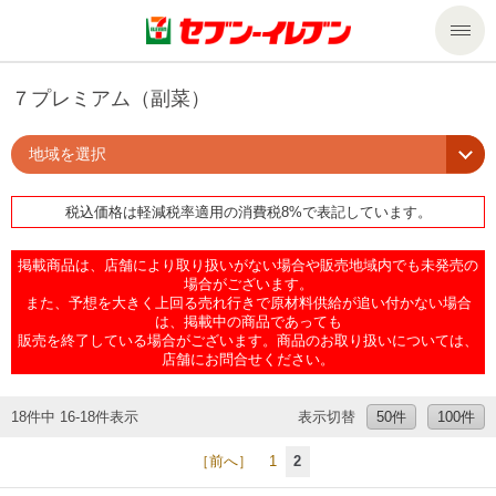
商品のご案内
７プレミアム（副菜）
地域を選択
セール・キャンペーン
商品のご案内トップ
税込価格は軽減税率適用の消費税8%で表記しています。
今週の新商品
サービス
掲載商品は、店舗により取り扱いがない場合や販売地域内でも未発売の
来週の新商品
企業情報
サービストップ
場合がございます。
また、予想を大きく上回る売れ行きで原材料供給が追い付かない場合
は、掲載中の商品であっても
販売を終了している場合がございます。商品のお取り扱いについては、
商品カテゴリ一覧
nanacoトップ
私たちの取組み
企業情報トップ
店舗にお問合せください。
セブンプレミアム
マルチコピー機でできること
ニュースリリース
サステナビリティ
18件中 16-18件表示
表示切替
50件
100件
［前へ］
1
2
便利なサービス
食の安全・安心への取組み
マルチコピー機でできることトップ
ごあいさつ
サステナビリティトップ