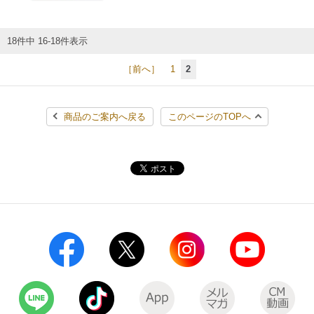
コインランドリー（店舗限定）
保険
セブン‐イレブンの「商品力」
18件中 16-18件表示
宅配ロッカー（店舗限定）
学び・教育
セブン-イレブンの横顔
［前へ］
1
2
自転車シェアリング（店舗限定）
セブン-イレブンの歴史
商品のご案内へ戻る
このページのTOPへ
モバイルバッテリーシェアリング（店舗限定）
モバイルWi-Fiバッテリーシェアリング（店舗限定）
荷物預かりサービス「ecbocloakエクボクローク」（店舗限定）
パウダースペース ラブン（店舗限定）
ソフトバンクギフト