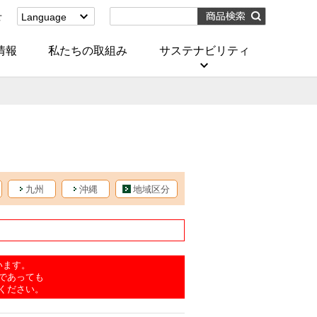
せ
Language
English
(Corporate)
情報
私たちの取組み
サステナビリティ
English
(Services)
中文[繁體字]
(服務)
简体中文(服务)
한국어(서비스)
ภาษาไทย
(บริการ)
九州
沖縄
地域区分
います。
であっても
ください。