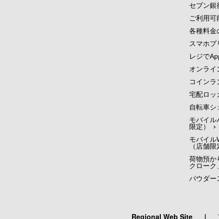
セブン銀
ご利用可
各種料金
スマホプ
レジでApp
オンライ
コインラ
宅配ロッ
自転車シ
モバイル
限定）
モバイルW
（店舗限
荷物預かり
クローク
パウダー
Regional Web Site
|