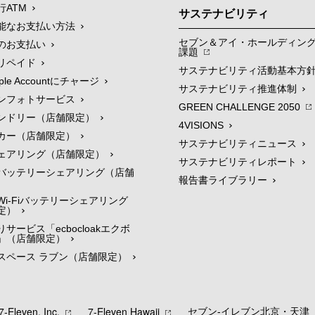
行ATM
サステナビリティ
能なお支払い方法
セブン＆アイ・ホールディン
のお支払い
課題
リペイド
サステナビリティ活動基本方
le Accountにチャージ
サステナビリティ推進体制
ンフォトサービス
GREEN CHALLENGE 2050
ンドリー（店舗限定）
4VISIONS
カー（店舗限定）
サステナビリティニュース
ェアリング（店舗限定）
サステナビリティレポート
バッテリーシェアリング（店舗
報告書ライブラリー
i-Fiバッテリーシェアリング
定）
サービス「ecbocloakエクボ
」（店舗限定）
スペース ラブン（店舗限定）
7‐Eleven, Inc.
7‐Eleven Hawaii
セブン‐イレブン北京・天津