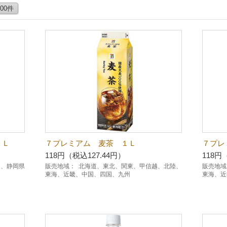
100件
１Ｌ
７プレミアム 麦茶 １Ｌ
７プレ
118円（税込127.44円）
118円
越、静岡県
販売地域：
北海道、東北、関東、甲信越、北陸、
販売地域
東海、近畿、中国、四国、九州
東海、近