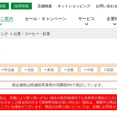
情報
採用情報
店舗検索
ネットショッピング
お問い合わ
のご案内
セール・キャンペーン
サービス
企業
リンク
お茶・コーヒー・紅茶
茶
甲信越
北陸
東海
近畿
中国
四国
税込価格は軽減税率適用の消費税8%で表記しています。
品は、店舗により取り扱いがない場合や販売地域内でも未発売の場合がござ
想を大きく上回る売れ行きで原材料供給が追い付かない場合は、掲載中の商品
了している場合がございます。商品のお取り扱いについては、店舗にお問合せ