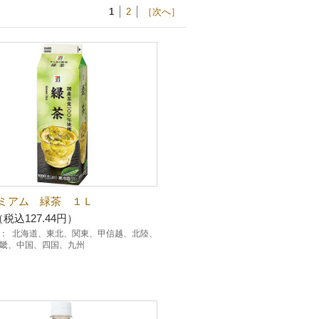
1
2
［次へ］
ミアム 緑茶 １Ｌ
（税込127.44円）
：
北海道、東北、関東、甲信越、北陸、
畿、中国、四国、九州