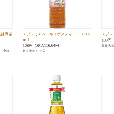
茶静岡茶
７プレミアム ルイボスティー ６００
７プレ
ｍｌ
108円
108円（税込116.64円）
販売地域
越、北陸、
販売地域：
全国