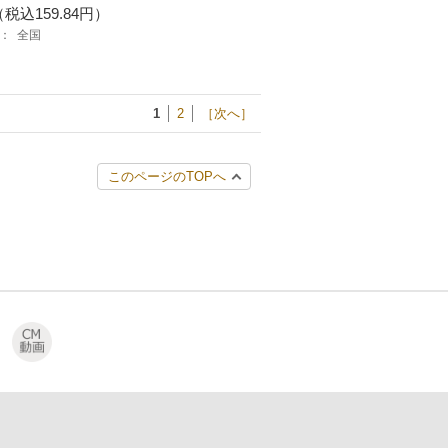
（税込159.84円）
：
全国
1
2
［次へ］
このページのTOPへ