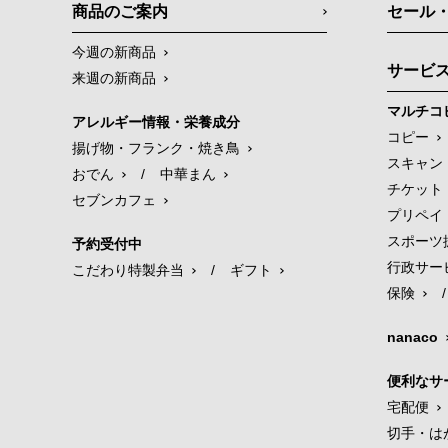
商品のご案内
セール
今週の新商品
サービ
来週の新商品
マルチコ
アレルギー情報・栄養成分
コピー
揚げ物・フランク・焼き鳥
スキャン
おでん
/
中華まん
チケット
セブンカフェ
プリペイ
スポーツ
予約受付中
行政サー
こだわり特製弁当
/
ギフト
保険
/
nanaco
便利なサ
宅配便
切手・は