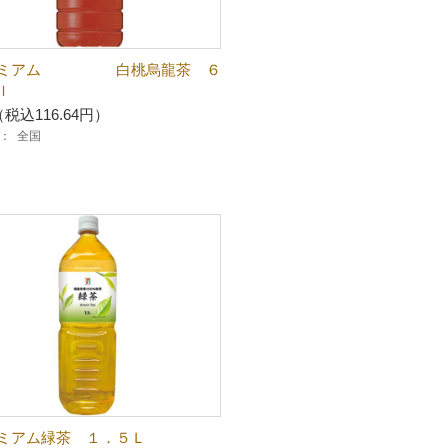
レミアム 白桃烏龍茶 ６
ｌ
（税込116.64円）
：
全国
ミアム緑茶 １．５Ｌ