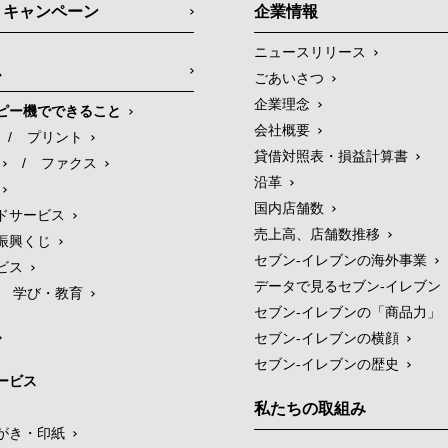
・キャンペーン
企業情報
ニュースリリース
ス
ごあいさつ
企業理念
ピー機でできること
会社概要
/
プリント
貸借対照表・損益計算書
/
ファクス
沿革
国内店舗数
ドサービス
売上高、店舗数推移
振興くじ
セブン‐イレブンの海外事業
ビス
データで見るセブン‐イレブン
学び・教育
セブン‐イレブンの「商品力」
セブン-イレブンの横顔
セブン-イレブンの歴史
ービス
私たちの取組み
がき・印紙