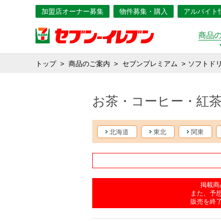
加盟店オーナー募集
物件募集・購入
アルバイト
商品
トップ
商品のご案内
セブンプレミアム
ソフトド
お茶・コーヒー・紅
北海道
東北
関東
掲載商
また、予
販売を終