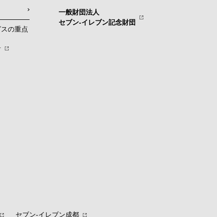
一般財団法人
セブン-イレブン記念財団
グスの重点
針
セブン‐イレブン成都