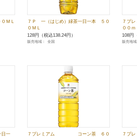
００ＭＬ
７Ｐ 一（はじめ）緑茶一日一本 ５０
７プ
０ＭＬ
００ｍ
128円（税込138.24円）
108円
販売地域：
全国
販売地域
一日一
７プレミアム コーン茶 ６０
７プレ