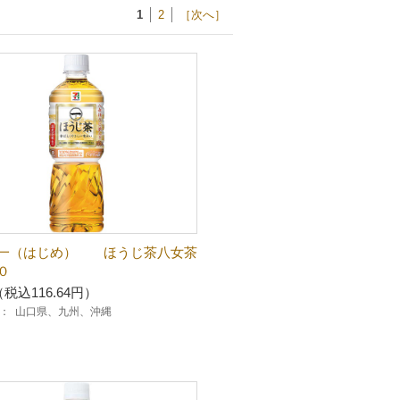
1
2
［次へ］
一（はじめ） ほうじ茶八女茶
０
（税込116.64円）
：
山口県、九州、沖縄