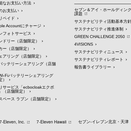
能なお支払い方法
セブン＆アイ・ホールディン
のお支払い
課題
リペイド
サステナビリティ活動基本方
le Accountにチャージ
サステナビリティ推進体制
ンフォトサービス
GREEN CHALLENGE 2050
ンドリー（店舗限定）
4VISIONS
カー（店舗限定）
サステナビリティニュース
ェアリング（店舗限定）
サステナビリティレポート
バッテリーシェアリング（店舗
報告書ライブラリー
i-Fiバッテリーシェアリング
定）
サービス「ecbocloakエクボ
」（店舗限定）
スペース ラブン（店舗限定）
7‐Eleven, Inc.
7‐Eleven Hawaii
セブン‐イレブン北京・天津