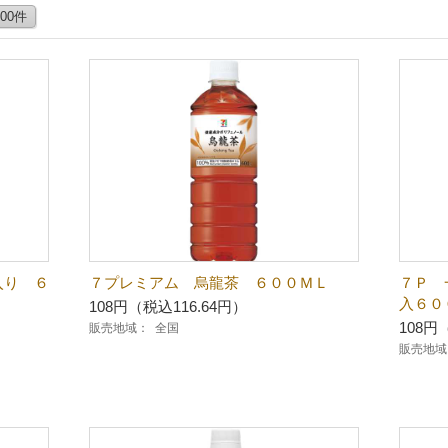
100件
入り ６
７プレミアム 烏龍茶 ６００ＭＬ
７Ｐ 
入６０
108円（税込116.64円）
108円
販売地域：
全国
販売地域