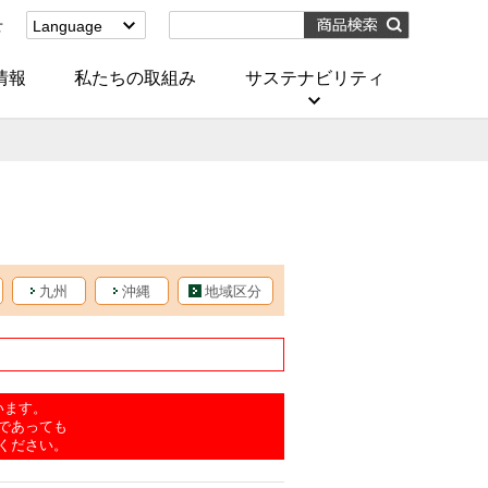
せ
Language
English
(Corporate)
情報
私たちの取組み
サステナビリティ
English
(Services)
中文[繁體字]
(服務)
简体中文(服务)
한국어(서비스)
ภาษาไทย
(บริการ)
九州
沖縄
地域区分
います。
であっても
ください。