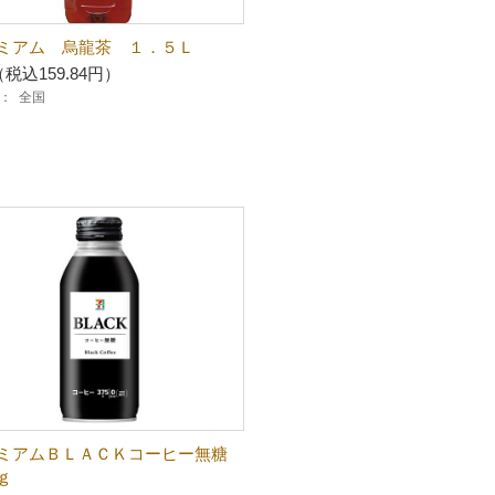
ミアム 烏龍茶 １．５Ｌ
（税込159.84円）
：
全国
ミアムＢＬＡＣＫコーヒー無糖
ｇ