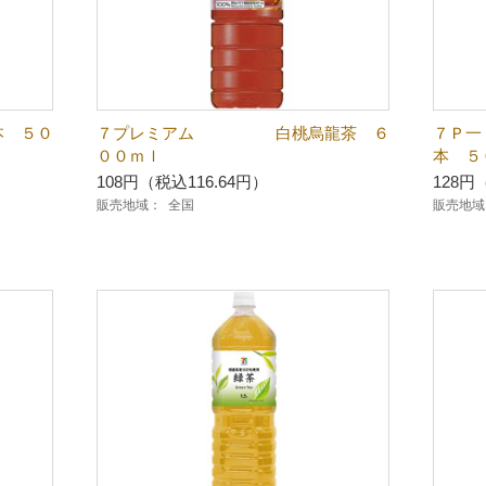
本 ５０
７プレミアム 白桃烏龍茶 ６
７Ｐ一
００ｍｌ
本 ５
108円（税込116.64円）
128円
販売地域：
全国
販売地域