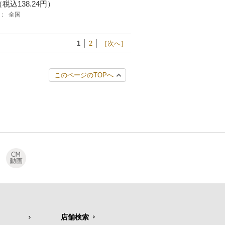
（税込138.24円）
：
全国
1
2
［次へ］
このページのTOPへ
店舗検索