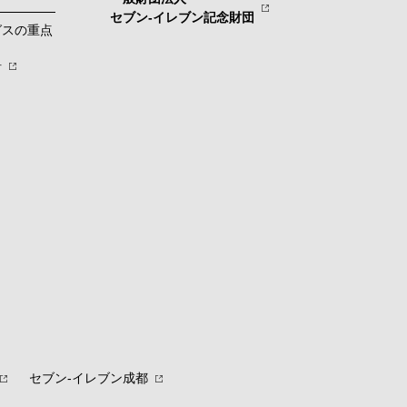
セブン-イレブン記念財団
グスの重点
針
セブン‐イレブン成都