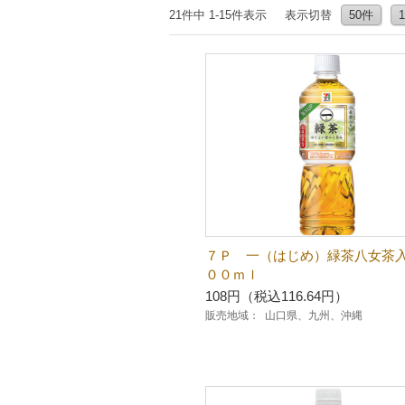
21件中 1-15件表示
表示切替
50件
７Ｐ 一（はじめ）緑茶八女茶
００ｍｌ
108円（税込116.64円）
販売地域：
山口県、九州、沖縄