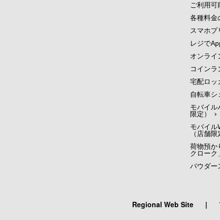
ご利用可
各種料金
スマホプ
レジでApp
オンライ
コインラ
宅配ロッ
自転車シ
モバイル
限定）
モバイルW
（店舗限
荷物預かり
クローク
パウダー
Regional Web Site
|