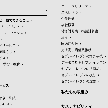
ニュースリリース
ス
ごあいさつ
企業理念
ピー機でできること
会社概要
/
プリント
貸借対照表・損益計算書
/
ファクス
沿革
国内店舗数
ドサービス
売上高、店舗数推移
振興くじ
セブン‐イレブンの海外事業
ビス
データで見るセブン‐イレブン
学び・教育
セブン‐イレブンの「商品力」
セブン-イレブンの横顔
セブン-イレブンの歴史
ービス
私たちの取組み
がき・印紙
行ATM
サステナビリティ