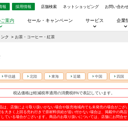
情報
採用情報
店舗検索
ネットショッピング
お問い合わ
のご案内
セール・キャンペーン
サービス
企業
リンク
お茶・コーヒー・紅茶
茶
甲信越
北陸
東海
近畿
中国
四国
税込価格は軽減税率適用の消費税8%で表記しています。
品は、店舗により取り扱いがない場合や販売地域内でも未発売の場合がござ
想を大きく上回る売れ行きで原材料供給が追い付かない場合は、掲載中の商品
了している場合がございます。商品のお取り扱いについては、店舗にお問合せ