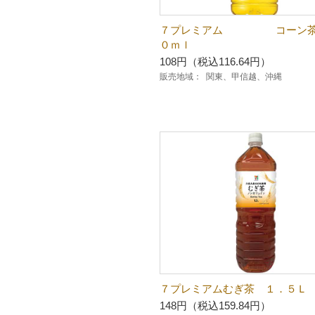
７プレミアム コーン茶
０ｍｌ
108円（税込116.64円）
販売地域：
関東、甲信越、沖縄
７プレミアムむぎ茶 １．５Ｌ
148円（税込159.84円）