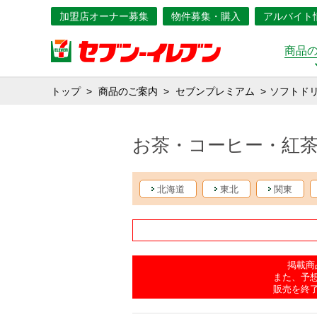
加盟店オーナー募集
物件募集・購入
アルバイト
商品
トップ
商品のご案内
セブンプレミアム
ソフトド
お茶・コーヒー・紅
北海道
東北
関東
掲載商
また、予
販売を終