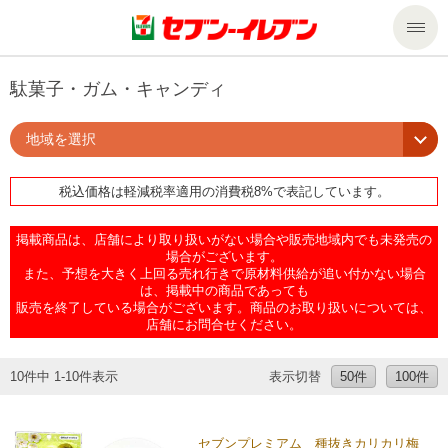
商品のご案内
駄菓子・ガム・キャンディ
地域を選択
セール・キャンペーン
商品のご案内トップ
税込価格は軽減税率適用の消費税8%で表記しています。
今週の新商品
サービス
掲載商品は、店舗により取り扱いがない場合や販売地域内でも未発売の
来週の新商品
企業情報
サービストップ
場合がございます。
また、予想を大きく上回る売れ行きで原材料供給が追い付かない場合
は、掲載中の商品であっても
販売を終了している場合がございます。商品のお取り扱いについては、
商品カテゴリ一覧
nanacoトップ
私たちの取組み
企業情報トップ
店舗にお問合せください。
セブンプレミアム
マルチコピー機でできること
ニュースリリース
サステナビリティ
10件中 1-10件表示
表示切替
50件
100件
便利なサービス
食の安全・安心への取組み
マルチコピー機でできることトップ
ごあいさつ
サステナビリティトップ
セブンプレミアム 種抜きカリカリ梅