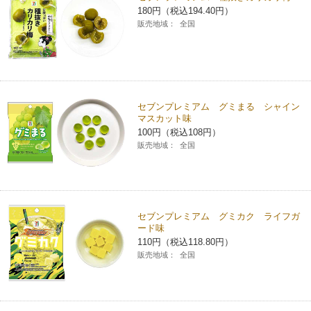
180円（税込194.40円）
チケットサービス
宅配便
ギフト
コピー
企業理念
セブン＆アイ・ホールディングスの重点課題
販売地域：
全国
加盟店オーナー募集
物件募集・購入
セブン‐イレブンでお受取り
セブンチケット
切手・はがき・印紙
プリペイドカード・金券
プリント
会社概要
サステナビリティ活動基本方針
アルバイト情報
採用情報
タワーレコード
停電時のサービス停止のお知らせ
チケットぴあ
セブン銀行ATM
ニンテンドー・ダウンロードカード
スキャン
貸借対照表・損益計算書
サステナビリティ推進体制
セブンプレミアム グミまる シャイン
店舗検索
ネットショッピング
マスカット味
お問い合わせ
セブンネットショッピング
100円（税込108円）
イープラス
ご利用可能なお支払い方法
ファクス
沿革
GREEN CHALLENGE 2050
販売地域：
全国
Language
CNプレイガイド
各種料金のお支払い
チケット
国内店舗数
4VISIONS
English (Corporate)
English (Services)
JTB
スマホプリペイド
プリペイドサービス
売上高、店舗数推移
セブンプレミアム グミカク ライフガ
サステナビリティニュース
ード味
中文[繁體字](服務)
110円（税込118.80円）
レジでApple Accountにチャージ
スポーツ振興くじ
セブン‐イレブンの海外事業
简体中文(服务)
サステナビリティレポート
販売地域：
全国
한국어(서비스)
オンラインフォトサービス
行政サービス
データで見るセブン‐イレブン
報告書ライブラリー
ภาษาไทย(บริการ)