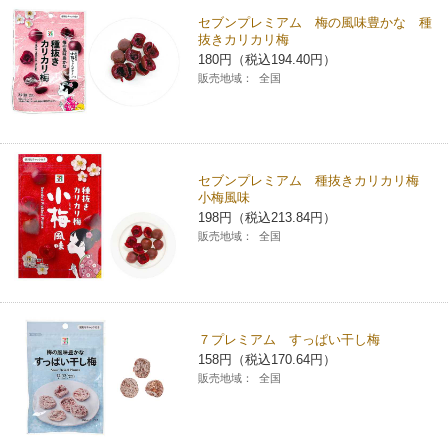
セブンプレミアム 梅の風味豊かな 種
コインランドリー（店舗限定）
保険
セブン‐イレブンの「商品力」
抜きカリカリ梅
180円（税込194.40円）
販売地域：
全国
宅配ロッカー（店舗限定）
学び・教育
セブン-イレブンの横顔
自転車シェアリング（店舗限定）
セブン-イレブンの歴史
セブンプレミアム 種抜きカリカリ梅
モバイルバッテリーシェアリング（店舗限定）
小梅風味
198円（税込213.84円）
販売地域：
全国
モバイルWi-Fiバッテリーシェアリング（店舗限定）
荷物預かりサービス「ecbocloakエクボクローク」（店舗限定）
７プレミアム すっぱい干し梅
158円（税込170.64円）
パウダースペース ラブン（店舗限定）
販売地域：
全国
ソフトバンクギフト