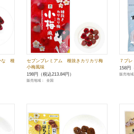
かな 種
セブンプレミアム 種抜きカリカリ梅
７プレ
小梅風味
158円
198円（税込213.84円）
販売地域
販売地域：
全国