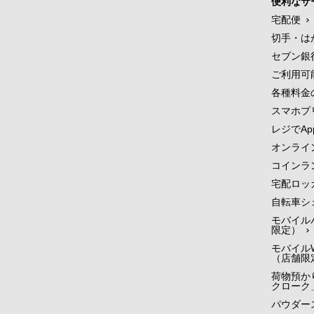
便利なサ
宅配便
切手・は
セブン銀
ご利用可
各種料金
スマホプ
レジでApp
オンライ
コインラ
宅配ロッ
自転車シ
モバイル
限定）
モバイルW
（店舗限
荷物預かり
クローク
パウダー