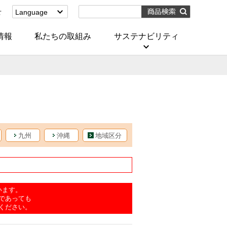
せ
Language
English
(Corporate)
情報
私たちの取組み
サステナビリティ
English
(Services)
中文[繁體字]
(服務)
简体中文(服务)
한국어(서비스)
ภาษาไทย
(บริการ)
九州
沖縄
地域区分
います。
であっても
ください。