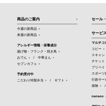
商品のご案内
セール
今週の新商品
サービ
来週の新商品
マルチコ
アレルギー情報・栄養成分
コピー
揚げ物・フランク・焼き鳥
スキャン
おでん
/
中華まん
チケット
セブンカフェ
プリペイ
スポーツ
予約受付中
行政サー
こだわり特製弁当
/
ギフト
保険
/
nanaco