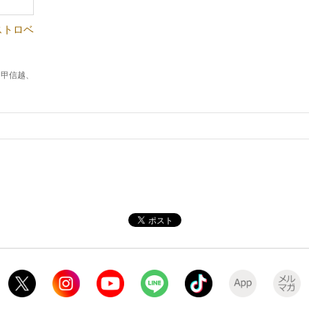
ストロベ
、甲信越、