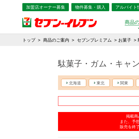
加盟店オーナー募集
物件募集・購入
アルバイト
商品
トップ
商品のご案内
セブンプレミアム
お菓子
駄菓子・ガム・キャ
北海道
東北
関東
掲載商
また、予
販売を終