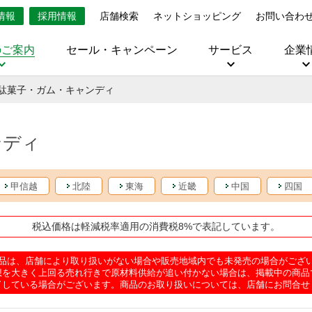
情報
採用情報
店舗検索
ネットショッピング
お問い合わ
のご案内
セール・キャンペーン
サービス
企業
駄菓子・ガム・キャンディ
ンディ
甲信越
北陸
東海
近畿
中国
四国
税込価格は軽減税率適用の消費税8%で表記しています。
品は、店舗により取り扱いがない場合や販売地域内でも未発売の場合がござ
想を大きく上回る売れ行きで原材料供給が追い付かない場合は、掲載中の商品
了している場合がございます。商品のお取り扱いについては、店舗にお問合せ