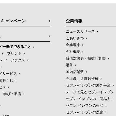
・キャンペーン
企業情報
ニュースリリース
ス
ごあいさつ
企業理念
ピー機でできること
会社概要
/
プリント
貸借対照表・損益計算書
/
ファクス
沿革
国内店舗数
ドサービス
売上高、店舗数推移
振興くじ
セブン‐イレブンの海外事業
ビス
データで見るセブン‐イレブン
学び・教育
セブン‐イレブンの「商品力」
セブン-イレブンの横顔
セブン-イレブンの歴史