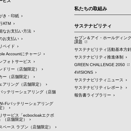
ービス
私たちの取組み
がき・印紙
行ATM
サステナビリティ
能なお支払い方法
セブン＆アイ・ホールディン
のお支払い
課題
リペイド
サステナビリティ活動基本方
le Accountにチャージ
サステナビリティ推進体制
ンフォトサービス
GREEN CHALLENGE 2050
ンドリー（店舗限定）
4VISIONS
カー（店舗限定）
サステナビリティニュース
ェアリング（店舗限定）
サステナビリティレポート
バッテリーシェアリング（店舗
報告書ライブラリー
i-Fiバッテリーシェアリング
定）
サービス「ecbocloakエクボ
」（店舗限定）
スペース ラブン（店舗限定）