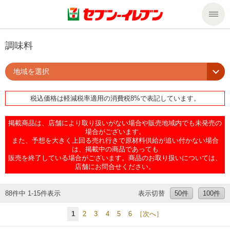
商品のご案内
調味料
地域を選択
セール・キャンペーン
商品のご案内トップ
税込価格は軽減税率適用の消費税8%で表記しています。
今週の新商品
サービス
掲載商品は、店舗により取り扱いがない場合や販売地域内でも未発売の
来週の新商品
企業情報
サービストップ
場合がございます。
また、予想を大きく上回る売れ行きで原材料供給が追い付かない場合
は、掲載中の商品であっても
販売を終了している場合がございます。商品のお取り扱いについては、
商品カテゴリ一覧
nanacoトップ
私たちの取組み
企業情報トップ
店舗にお問合せください。
セブンプレミアム
マルチコピー機でできること
ニュースリリース
サステナビリティ
88件中 1-15件表示
表示切替
50件
100件
1
2
3
4
5
6
［次へ］
便利なサービス
食の安全・安心への取組み
マルチコピー機でできることトップ
ごあいさつ
サステナビリティトップ