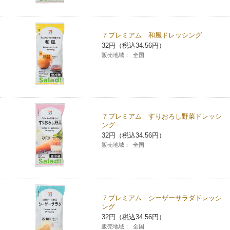
コインランドリー（店舗限定）
保険
セブン‐イレブンの「商品力」
７プレミアム 和風ドレッシング
宅配ロッカー（店舗限定）
学び・教育
セブン-イレブンの横顔
32円（税込34.56円）
販売地域：
全国
自転車シェアリング（店舗限定）
セブン-イレブンの歴史
モバイルバッテリーシェアリング（店舗限定）
７プレミアム すりおろし野菜ドレッシ
ング
モバイルWi-Fiバッテリーシェアリング（店舗限定）
32円（税込34.56円）
販売地域：
全国
荷物預かりサービス「ecbocloakエクボクローク」（店舗限定）
パウダースペース ラブン（店舗限定）
７プレミアム シーザーサラダドレッシ
ング
ソフトバンクギフト
32円（税込34.56円）
販売地域：
全国