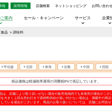
情報
採用情報
店舗検索
ネットショッピング
お問い合わ
のご案内
セール・キャンペーン
サービス
企業
工食品
調味料
甲信越
北陸
東海
近畿
中国
四国
税込価格は軽減税率適用の消費税8%で表記しています。
品は、店舗により取り扱いがない場合や販売地域内でも未発売の場合がござ
想を大きく上回る売れ行きで原材料供給が追い付かない場合は、掲載中の商品
了している場合がございます。商品のお取り扱いについては、店舗にお問合せ