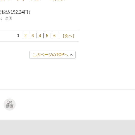
（税込192.24円）
：
全国
1
2
3
4
5
6
［次へ］
このページのTOPへ