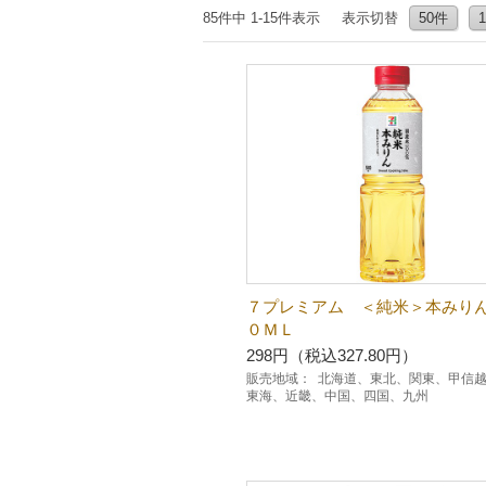
85件中 1-15件表示
表示切替
50件
７プレミアム ＜純米＞本みり
０ＭＬ
298円（税込327.80円）
販売地域：
北海道、東北、関東、甲信
東海、近畿、中国、四国、九州