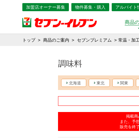
加盟店オーナー募集
物件募集・購入
アルバイト
商品
トップ
商品のご案内
セブンプレミアム
常温・加
調味料
北海道
東北
関東
掲載商
また、予
販売を終