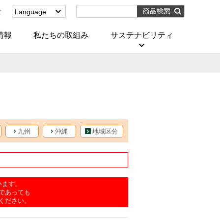
せ
Language
English
(Corporate)
情報
私たちの取組み
サステナビリティ
English
(Services)
中文[繁體字]
(服務)
简体中文(服务)
한국어(서비스)
ภาษาไทย
(บริการ)
九州
沖縄
地域区分
います。
であっても
ください。