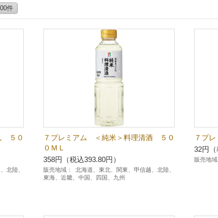
100件
ん ５０
７プレミアム ＜純米＞料理清酒 ５０
７プレ
０ＭＬ
32円（
358円（税込393.80円）
販売地域
越、北陸、
販売地域：
北海道、東北、関東、甲信越、北陸、
東海、近畿、中国、四国、九州