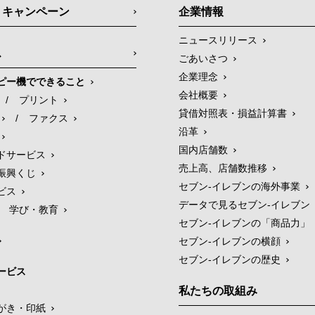
・キャンペーン
企業情報
ニュースリリース
ス
ごあいさつ
企業理念
ピー機でできること
会社概要
/
プリント
貸借対照表・損益計算書
/
ファクス
沿革
国内店舗数
ドサービス
売上高、店舗数推移
振興くじ
セブン‐イレブンの海外事業
ビス
データで見るセブン‐イレブン
学び・教育
セブン‐イレブンの「商品力」
セブン-イレブンの横顔
セブン-イレブンの歴史
ービス
私たちの取組み
がき・印紙