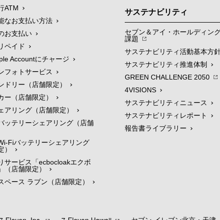
行ATM
サステナビリティ
能なお支払い方法
セブン＆アイ・ホールディン
のお支払い
課題
リペイド
サステナビリティ活動基本方
le Accountにチャージ
サステナビリティ推進体制
ンフォトサービス
GREEN CHALLENGE 2050
ンドリー（店舗限定）
4VISIONS
カー（店舗限定）
サステナビリティニュース
ェアリング（店舗限定）
サステナビリティレポート
バッテリーシェアリング（店舗
報告書ライブラリー
i-Fiバッテリーシェアリング
定）
サービス「ecbocloakエクボ
」（店舗限定）
スペース ラブン（店舗限定）