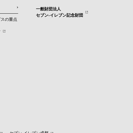
一般財団法人
セブン-イレブン記念財団
グスの重点
針