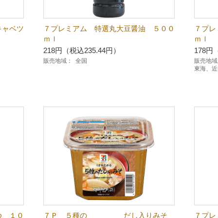
ャベツ
７プレミアム 特選丸大豆醤油 ５００
７プレ
ｍｌ
ｍｌ
218円（税込235.44円）
178円
販売地域：
全国
販売地域
東海、近
ゆ １０
７Ｐ ５種の だし入りみそ
７プレ