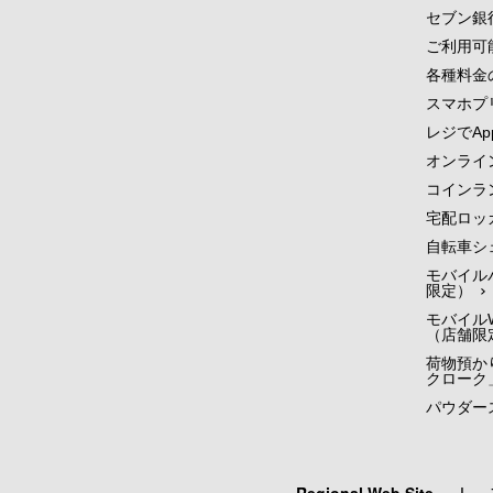
セブン銀
ご利用可
各種料金
スマホプ
レジでApp
オンライ
コインラ
宅配ロッ
自転車シ
モバイル
限定）
モバイルW
（店舗限
荷物預かり
クローク
パウダー