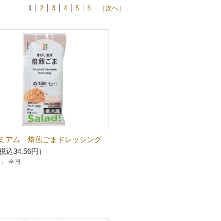
1
2
3
4
5
6
［次へ］
ミアム 焙煎ごまドレッシング
税込34.56円）
：
全国