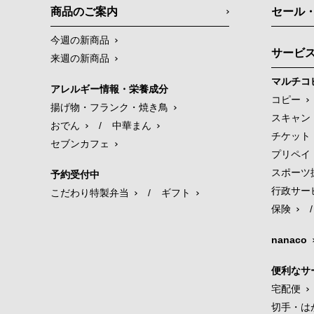
商品のご案内
セール
今週の新商品
サービ
来週の新商品
マルチコ
アレルギー情報・栄養成分
コピー
揚げ物・フランク・焼き鳥
スキャン
おでん
/
中華まん
チケット
セブンカフェ
プリペイ
スポーツ
予約受付中
行政サー
こだわり特製弁当
/
ギフト
保険
/
nanaco
便利なサ
宅配便
切手・は