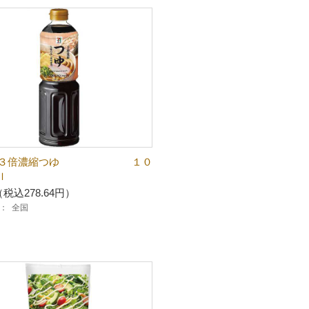
 ３倍濃縮つゆ １０
ｌ
（税込278.64円）
：
全国