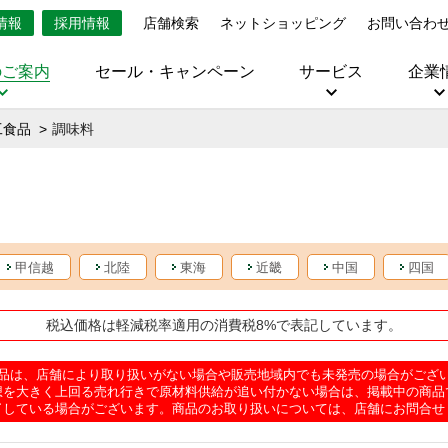
情報
採用情報
店舗検索
ネットショッピング
お問い合わ
のご案内
セール・キャンペーン
サービス
企業
工食品
調味料
甲信越
北陸
東海
近畿
中国
四国
税込価格は軽減税率適用の消費税8%で表記しています。
品は、店舗により取り扱いがない場合や販売地域内でも未発売の場合がござ
想を大きく上回る売れ行きで原材料供給が追い付かない場合は、掲載中の商品
了している場合がございます。商品のお取り扱いについては、店舗にお問合せ