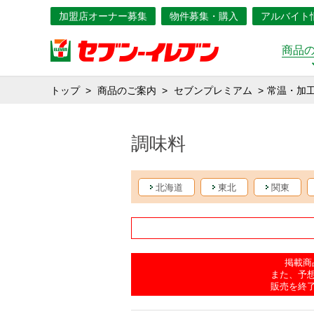
加盟店オーナー募集
物件募集・購入
アルバイト
商品
トップ
商品のご案内
セブンプレミアム
常温・加
調味料
北海道
東北
関東
掲載商
また、予
販売を終