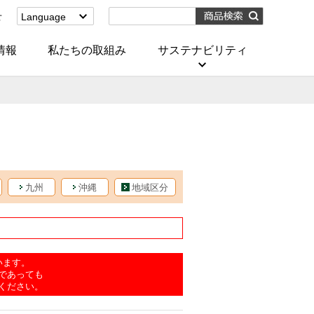
せ
Language
English
(Corporate)
情報
私たちの取組み
サステナビリティ
English
(Services)
中文[繁體字]
(服務)
简体中文(服务)
한국어(서비스)
ภาษาไทย
(บริการ)
九州
沖縄
地域区分
います。
であっても
ください。