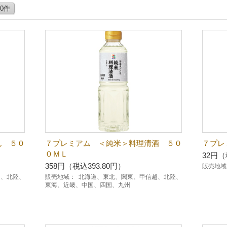
50件
ん ５０
７プレミアム ＜純米＞料理清酒 ５０
７プレ
０ＭＬ
32円（
358円（税込393.80円）
販売地域
越、北陸、
販売地域：
北海道、東北、関東、甲信越、北陸、
東海、近畿、中国、四国、九州