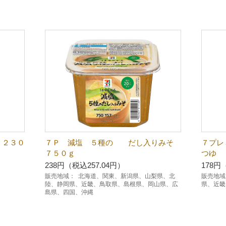
 ２３０
７Ｐ 減塩 ５種の だし入りみそ
７プレ
７５０ｇ
つゆ
238円（税込257.04円）
178円
販売地域：
北海道、関東、新潟県、山梨県、北
販売地域
陸、静岡県、近畿、鳥取県、島根県、岡山県、広
県、近畿
島県、四国、沖縄