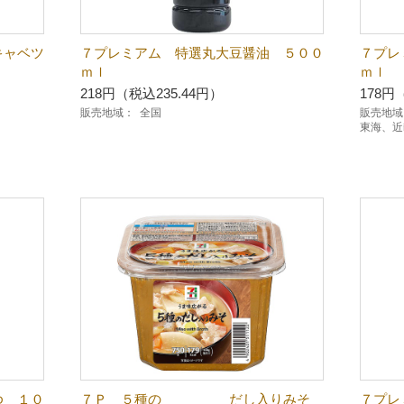
ャベツ
７プレミアム 特選丸大豆醤油 ５００
７プレ
ｍｌ
ｍｌ
218円（税込235.44円）
178円
販売地域：
全国
販売地域
東海、近
ゆ １０
７Ｐ ５種の だし入りみそ
７プレ