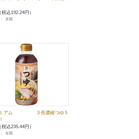
（税込192.24円）
：
全国
レミアム ３倍濃縮つゆ５
ｌ
（税込235.44円）
：
全国