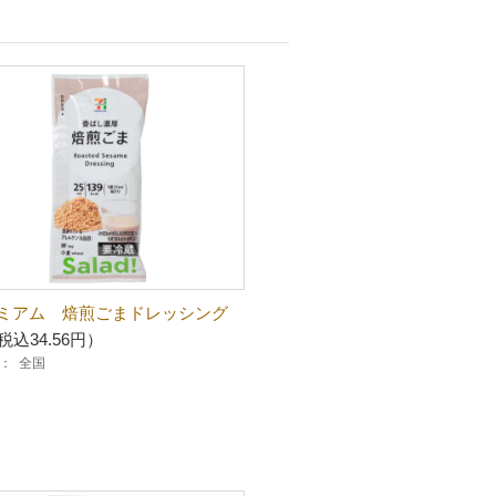
ミアム 焙煎ごまドレッシング
税込34.56円）
：
全国