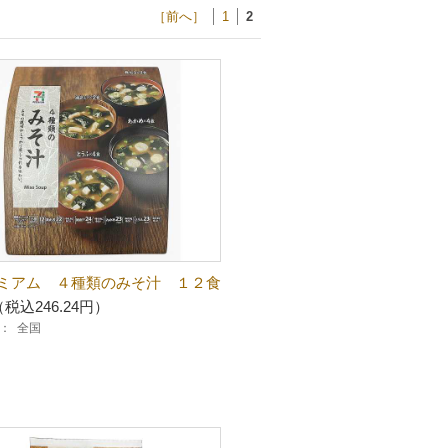
［前へ］
1
2
ミアム ４種類のみそ汁 １２食
（税込246.24円）
：
全国