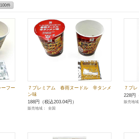
100件
シーフー
７プレミアム 春雨ヌードル 辛タンメ
７プレ
ン味
228円
188円（税込203.04円）
販売地域
販売地域：
全国