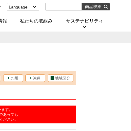
せ
Language
English
(Corporate)
情報
私たちの取組み
サステナビリティ
English
(Services)
中文[繁體字]
(服務)
简体中文(服务)
한국어(서비스)
ภาษาไทย
(บริการ)
九州
沖縄
地域区分
います。
であっても
ください。