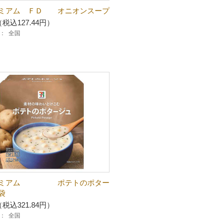
ミアム ＦＤ オニオンスープ
（税込127.44円）
：
全国
レミアム ポテトのポター
袋
（税込321.84円）
：
全国