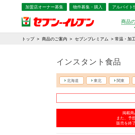
加盟店オーナー募集
物件募集・購入
アルバイト
商品
トップ
商品のご案内
セブンプレミアム
常温・加
インスタント食品
北海道
東北
関東
掲載商
また、予
販売を終