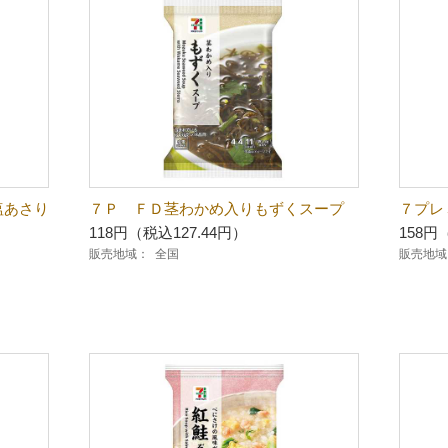
塩あさり
７Ｐ ＦＤ茎わかめ入りもずくスープ
７プレ
118円（税込127.44円）
158円
販売地域：
全国
販売地域