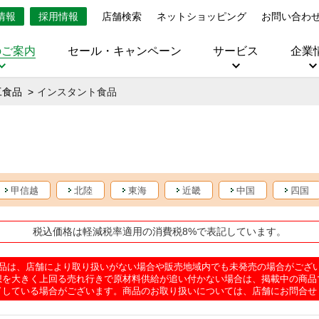
情報
採用情報
店舗検索
ネットショッピング
お問い合わ
のご案内
セール・キャンペーン
サービス
企業
工食品
インスタント食品
甲信越
北陸
東海
近畿
中国
四国
税込価格は軽減税率適用の消費税8%で表記しています。
品は、店舗により取り扱いがない場合や販売地域内でも未発売の場合がござ
想を大きく上回る売れ行きで原材料供給が追い付かない場合は、掲載中の商品
了している場合がございます。商品のお取り扱いについては、店舗にお問合せ