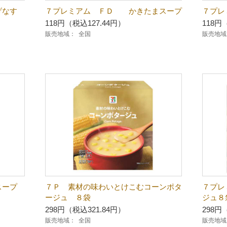
げなす
７プレミアム ＦＤ かきたまスープ
７プレ
118円（税込127.44円）
118円
販売地域：
全国
販売地域
スープ
７Ｐ 素材の味わいとけこむコーンポタ
７プ
ージュ ８袋
ジュ８
298円（税込321.84円）
298円
販売地域：
全国
販売地域