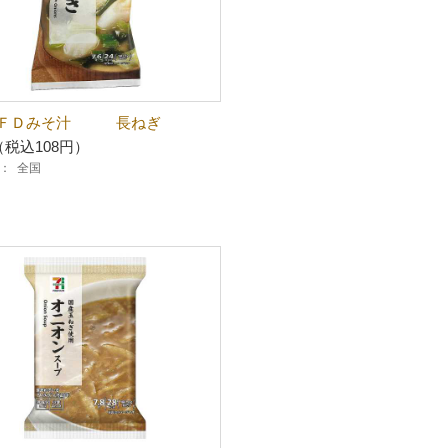
 ＦＤみそ汁 長ねぎ
（税込108円）
：
全国