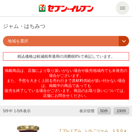
商品のご案内
ジャム・はちみつ
地域を選択
セール・キャンペーン
商品のご案内トップ
税込価格は軽減税率適用の消費税8%で表記しています。
今週の新商品
サービス
掲載商品は、店舗により取り扱いがない場合や販売地域内でも未発売の
来週の新商品
企業情報
サービストップ
場合がございます。
また、予想を大きく上回る売れ行きで原材料供給が追い付かない場合
は、掲載中の商品であっても
販売を終了している場合がございます。商品のお取り扱いについては、
商品カテゴリ一覧
nanacoトップ
私たちの取組み
企業情報トップ
店舗にお問合せください。
セブンプレミアム
マルチコピー機でできること
ニュースリリース
サステナビリティ
5件中 1-5件表示
表示切替
50件
100件
便利なサービス
食の安全・安心への取組み
マルチコピー機でできることトップ
ごあいさつ
サステナビリティトップ
７プレミアム いちごジャム １５０ｇ