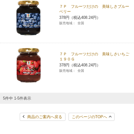
７Ｐ フルーツだけの 美味しさブルー
コインランドリー（店舗限定）
保険
セブン‐イレブンの「商品力」
ベリー
378円（税込408.24円）
販売地域：
全国
宅配ロッカー（店舗限定）
学び・教育
セブン-イレブンの横顔
自転車シェアリング（店舗限定）
セブン-イレブンの歴史
７Ｐ フルーツだけの 美味しさいちご
モバイルバッテリーシェアリング（店舗限定）
１９０Ｇ
378円（税込408.24円）
販売地域：
全国
モバイルWi-Fiバッテリーシェアリング（店舗限定）
荷物預かりサービス「ecbocloakエクボクローク」（店舗限定）
5件中 1-5件表示
パウダースペース ラブン（店舗限定）
商品のご案内へ戻る
このページのTOPへ
ソフトバンクギフト