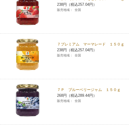
238円（税込257.04円）
チケットサービス
宅配便
ギフト
コピー
企業理念
セブン＆アイ・ホールディングスの重点課題
販売地域：
全国
加盟店オーナー募集
物件募集・購入
セブン‐イレブンでお受取り
セブンチケット
切手・はがき・印紙
プリペイドカード・金券
プリント
会社概要
サステナビリティ活動基本方針
アルバイト情報
採用情報
タワーレコード
停電時のサービス停止のお知らせ
チケットぴあ
セブン銀行ATM
ニンテンドー・ダウンロードカード
スキャン
貸借対照表・損益計算書
サステナビリティ推進体制
７プレミアム マーマレード １５０ｇ
店舗検索
ネットショッピング
238円（税込257.04円）
お問い合わせ
セブンネットショッピング
イープラス
ご利用可能なお支払い方法
販売地域：
全国
ファクス
沿革
GREEN CHALLENGE 2050
Language
CNプレイガイド
各種料金のお支払い
チケット
国内店舗数
4VISIONS
English (Corporate)
English (Services)
JTB
スマホプリペイド
プリペイドサービス
売上高、店舗数推移
７Ｐ ブルーベリージャム １５０ｇ
サステナビリティニュース
中文[繁體字](服務)
268円（税込289.44円）
販売地域：
全国
レジでApple Accountにチャージ
スポーツ振興くじ
セブン‐イレブンの海外事業
简体中文(服务)
サステナビリティレポート
한국어(서비스)
オンラインフォトサービス
行政サービス
データで見るセブン‐イレブン
報告書ライブラリー
ภาษาไทย(บริการ)