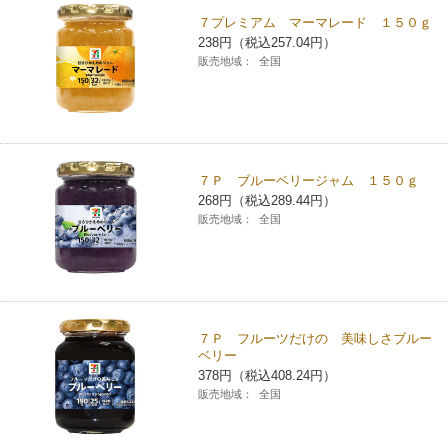
７プレミアム マーマレード １５０ｇ
コインランドリー（店舗限定）
保険
セブン‐イレブンの「商品力」
238円（税込257.04円）
販売地域：
全国
宅配ロッカー（店舗限定）
学び・教育
セブン-イレブンの横顔
自転車シェアリング（店舗限定）
セブン-イレブンの歴史
７Ｐ ブルーベリージャム １５０ｇ
モバイルバッテリーシェアリング（店舗限定）
268円（税込289.44円）
販売地域：
全国
モバイルWi-Fiバッテリーシェアリング（店舗限定）
荷物預かりサービス「ecbocloakエクボクローク」（店舗限定）
７Ｐ フルーツだけの 美味しさブルー
ベリー
パウダースペース ラブン（店舗限定）
378円（税込408.24円）
販売地域：
全国
ソフトバンクギフト