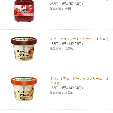
238円（税込257.04円）
チケットサービス
宅配便
ギフト
コピー
企業理念
セブン＆アイ・ホールディングスの重点課題
販売地域：
全国
加盟店オーナー募集
物件募集・購入
セブン‐イレブンでお受取り
セブンチケット
切手・はがき・印紙
プリペイドカード・金券
プリント
会社概要
サステナビリティ活動基本方針
アルバイト情報
採用情報
タワーレコード
停電時のサービス停止のお知らせ
チケットぴあ
セブン銀行ATM
ニンテンドー・ダウンロードカード
スキャン
貸借対照表・損益計算書
サステナビリティ推進体制
７Ｐ チョコレートクリーム １５０ｇ
店舗検索
ネットショッピング
138円（税込149.04円）
お問い合わせ
セブンネットショッピング
イープラス
ご利用可能なお支払い方法
販売地域：
北海道
ファクス
沿革
GREEN CHALLENGE 2050
Language
CNプレイガイド
各種料金のお支払い
チケット
国内店舗数
4VISIONS
English (Corporate)
English (Services)
JTB
スマホプリペイド
プリペイドサービス
売上高、店舗数推移
７プレミアム ピーナッツクリーム １
サステナビリティニュース
５０ｇ
中文[繁體字](服務)
138円（税込149.04円）
レジでApple Accountにチャージ
スポーツ振興くじ
セブン‐イレブンの海外事業
简体中文(服务)
サステナビリティレポート
販売地域：
北海道
한국어(서비스)
オンラインフォトサービス
行政サービス
データで見るセブン‐イレブン
報告書ライブラリー
ภาษาไทย(บริการ)