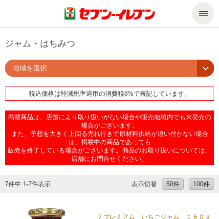
商品のご案内
ジャム・はちみつ
地域を選択
セール・キャンペーン
商品のご案内トップ
税込価格は軽減税率適用の消費税8%で表記しています。
今週の新商品
サービス
掲載商品は、店舗により取り扱いがない場合や販売地域内でも未発売の
来週の新商品
企業情報
サービストップ
場合がございます。
また、予想を大きく上回る売れ行きで原材料供給が追い付かない場合
は、掲載中の商品であっても
販売を終了している場合がございます。商品のお取り扱いについては、
商品カテゴリ一覧
nanacoトップ
私たちの取組み
企業情報トップ
店舗にお問合せください。
セブンプレミアム
マルチコピー機でできること
ニュースリリース
サステナビリティ
7件中 1-7件表示
表示切替
50件
100件
便利なサービス
食の安全・安心への取組み
マルチコピー機でできることトップ
ごあいさつ
サステナビリティトップ
７プレミアム いちごジャム １５０ｇ