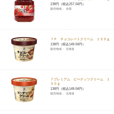
238円（税込257.04円）
チケットサービス
宅配便
ギフト
コピー
企業理念
セブン＆アイ・ホールディングスの重点課題
販売地域：
全国
加盟店オーナー募集
物件募集・購入
セブン‐イレブンでお受取り
セブンチケット
切手・はがき・印紙
プリペイドカード・金券
プリント
会社概要
サステナビリティ活動基本方針
アルバイト情報
採用情報
タワーレコード
停電時のサービス停止のお知らせ
チケットぴあ
セブン銀行ATM
ニンテンドー・ダウンロードカード
スキャン
貸借対照表・損益計算書
サステナビリティ推進体制
７Ｐ チョコレートクリーム １５０ｇ
店舗検索
ネットショッピング
138円（税込149.04円）
お問い合わせ
セブンネットショッピング
イープラス
ご利用可能なお支払い方法
販売地域：
北海道
ファクス
沿革
GREEN CHALLENGE 2050
Language
CNプレイガイド
各種料金のお支払い
チケット
国内店舗数
4VISIONS
English (Corporate)
English (Services)
JTB
スマホプリペイド
プリペイドサービス
売上高、店舗数推移
７プレミアム ピーナッツクリーム １
サステナビリティニュース
５０ｇ
中文[繁體字](服務)
138円（税込149.04円）
レジでApple Accountにチャージ
スポーツ振興くじ
セブン‐イレブンの海外事業
简体中文(服务)
サステナビリティレポート
販売地域：
北海道
한국어(서비스)
オンラインフォトサービス
行政サービス
データで見るセブン‐イレブン
報告書ライブラリー
ภาษาไทย(บริการ)