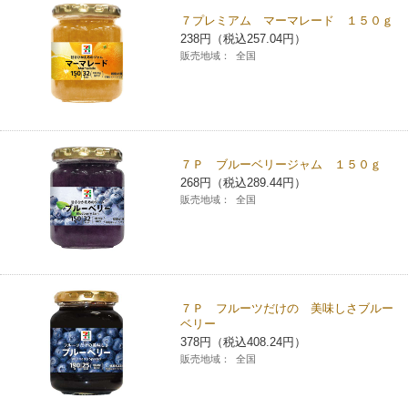
７プレミアム マーマレード １５０ｇ
コインランドリー（店舗限定）
保険
セブン‐イレブンの「商品力」
238円（税込257.04円）
販売地域：
全国
宅配ロッカー（店舗限定）
学び・教育
セブン-イレブンの横顔
自転車シェアリング（店舗限定）
セブン-イレブンの歴史
７Ｐ ブルーベリージャム １５０ｇ
モバイルバッテリーシェアリング（店舗限定）
268円（税込289.44円）
販売地域：
全国
モバイルWi-Fiバッテリーシェアリング（店舗限定）
荷物預かりサービス「ecbocloakエクボクローク」（店舗限定）
７Ｐ フルーツだけの 美味しさブルー
ベリー
パウダースペース ラブン（店舗限定）
378円（税込408.24円）
販売地域：
全国
ソフトバンクギフト