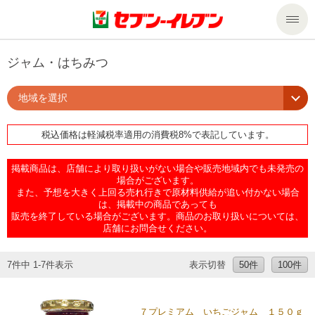
商品のご案内
ジャム・はちみつ
地域を選択
セール・キャンペーン
商品のご案内トップ
税込価格は軽減税率適用の消費税8%で表記しています。
今週の新商品
サービス
掲載商品は、店舗により取り扱いがない場合や販売地域内でも未発売の
来週の新商品
企業情報
サービストップ
場合がございます。
また、予想を大きく上回る売れ行きで原材料供給が追い付かない場合
は、掲載中の商品であっても
販売を終了している場合がございます。商品のお取り扱いについては、
商品カテゴリ一覧
nanacoトップ
私たちの取組み
企業情報トップ
店舗にお問合せください。
セブンプレミアム
マルチコピー機でできること
ニュースリリース
サステナビリティ
7件中 1-7件表示
表示切替
50件
100件
便利なサービス
食の安全・安心への取組み
マルチコピー機でできることトップ
ごあいさつ
サステナビリティトップ
７プレミアム いちごジャム １５０ｇ