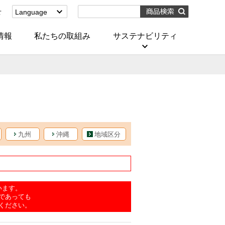
せ
Language
English
(Corporate)
情報
私たちの取組み
サステナビリティ
English
(Services)
中文[繁體字]
(服務)
简体中文(服务)
한국어(서비스)
ภาษาไทย
(บริการ)
九州
沖縄
地域区分
います。
であっても
ください。