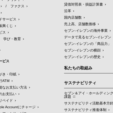
貸借対照表・損益計算書
/
ファクス
沿革
国内店舗数
ドサービス
売上高、店舗数推移
振興くじ
セブン‐イレブンの海外事業
ビス
データで見るセブン‐イレブン
学び・教育
セブン‐イレブンの「商品力」
セブン-イレブンの横顔
セブン-イレブンの歴史
ービス
私たちの取組み
がき・印紙
行ATM
サステナビリティ
能なお支払い方法
セブン＆アイ・ホールディン
のお支払い
課題
リペイド
サステナビリティ活動基本方
le Accountにチャージ
サステナビリティ推進体制