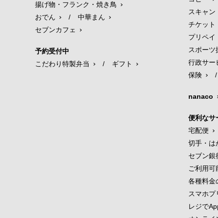
揚げ物・フランク・焼き鳥
スキャン
おでん
/
中華まん
チケット
セブンカフェ
プリペイ
スポーツ
予約受付中
行政サー
こだわり特製弁当
/
ギフト
保険
/
nanaco
便利なサ
宅配便
切手・は
セブン銀
ご利用可
各種料金
スマホプ
レジでApp