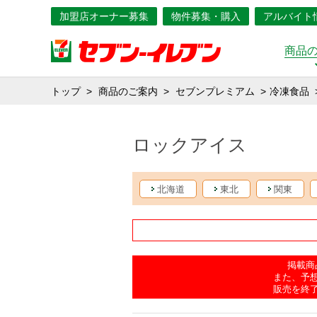
加盟店オーナー募集
物件募集・購入
アルバイト
商品
トップ
商品のご案内
セブンプレミアム
冷凍食品
ロックアイス
北海道
東北
関東
掲載商
また、予
販売を終