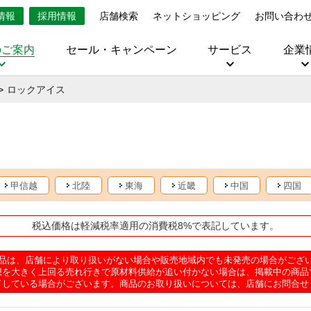
情報
採用情報
店舗検索
ネットショッピング
お問い合わ
のご案内
セール・キャンペーン
サービス
企業
ロックアイス
甲信越
北陸
東海
近畿
中国
四国
税込価格は軽減税率適用の消費税8%で表記しています。
品は、店舗により取り扱いがない場合や販売地域内でも未発売の場合がござ
想を大きく上回る売れ行きで原材料供給が追い付かない場合は、掲載中の商品
了している場合がございます。商品のお取り扱いについては、店舗にお問合せ