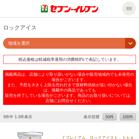
商品のご案内
ロックアイス
地域を選択
セール・キャンペーン
商品のご案内トップ
税込価格は軽減税率適用の消費税8%で表記しています。
今週の新商品
サービス
掲載商品は、店舗により取り扱いがない場合や販売地域内でも未発売の
来週の新商品
企業情報
サービストップ
場合がございます。
また、予想を大きく上回る売れ行きで原材料供給が追い付かない場合
は、掲載中の商品であっても
販売を終了している場合がございます。商品のお取り扱いについては、
商品カテゴリ一覧
nanacoトップ
私たちの取組み
企業情報トップ
店舗にお問合せください。
セブンプレミアム
マルチコピー機でできること
ニュースリリース
サステナビリティ
3件中 1-3件表示
表示切替
50件
100件
便利なサービス
食の安全・安心への取組み
マルチコピー機でできることトップ
ごあいさつ
サステナビリティトップ
７プレミアム ロックアイス１．１ｋｇ