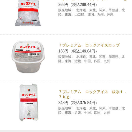
268円（税込289.44円）
チケットサービス
宅配便
ギフト
コピー
企業理念
セブン＆アイ・ホールディングスの重点課題
販売地域：
北海道、東北、関東、甲信越、北
陸、東海、山口県、四国、九州、沖縄
加盟店オーナー募集
物件募集・購入
セブン‐イレブンでお受取り
セブンチケット
切手・はがき・印紙
プリペイドカード・金券
プリント
会社概要
サステナビリティ活動基本方針
アルバイト情報
採用情報
タワーレコード
停電時のサービス停止のお知らせ
チケットぴあ
セブン銀行ATM
ニンテンドー・ダウンロードカード
スキャン
貸借対照表・損益計算書
サステナビリティ推進体制
７プレミアム ロックアイスカップ
店舗検索
ネットショッピング
138円（税込149.04円）
お問い合わせ
セブンネットショッピング
イープラス
ご利用可能なお支払い方法
販売地域：
北海道、東北、関東、新潟県、北
ファクス
沿革
GREEN CHALLENGE 2050
陸、東海、近畿、中国、四国、九州
Language
CNプレイガイド
各種料金のお支払い
チケット
国内店舗数
4VISIONS
English (Corporate)
English (Services)
JTB
スマホプリペイド
プリペイドサービス
売上高、店舗数推移
７プレミアム ロックアイス 板氷１．
サステナビリティニュース
７ｋｇ
中文[繁體字](服務)
348円（税込375.84円）
レジでApple Accountにチャージ
スポーツ振興くじ
セブン‐イレブンの海外事業
简体中文(服务)
サステナビリティレポート
販売地域：
北海道、東北、関東、甲信越、北
陸、東海、近畿、中国、四国、九州
한국어(서비스)
オンラインフォトサービス
行政サービス
データで見るセブン‐イレブン
報告書ライブラリー
ภาษาไทย(บริการ)