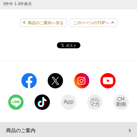
3件中 1-3件表示
コインランドリー（店舗限定）
保険
セブン‐イレブンの「商品力」
商品のご案内へ戻る
このページのTOPへ
宅配ロッカー（店舗限定）
学び・教育
セブン-イレブンの横顔
自転車シェアリング（店舗限定）
セブン-イレブンの歴史
モバイルバッテリーシェアリング（店舗限定）
モバイルWi-Fiバッテリーシェアリング（店舗限定）
荷物預かりサービス「ecbocloakエクボクローク」（店舗限定）
パウダースペース ラブン（店舗限定）
ソフトバンクギフト
商品のご案内