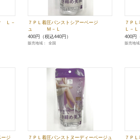
ク Ｌ－
７ＰＬ着圧パンストシアーベージ
７ＰＬ
ュ Ｍ－Ｌ
Ｌ－Ｌ
400円（税込440円）
400円
販売地域：
全国
販売地域
ベージ
７ＰＬ着圧パンストヌーディーベージュ
７Ｐ