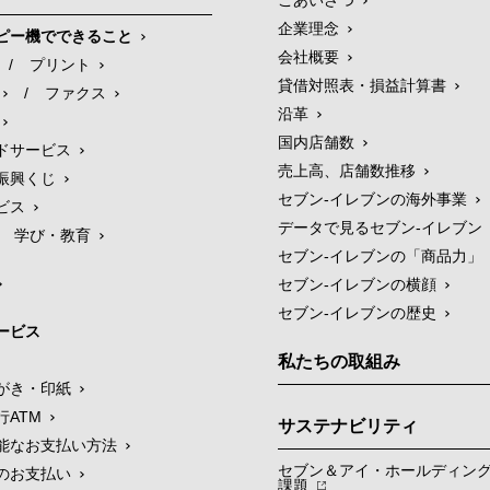
ごあいさつ
企業理念
ピー機でできること
会社概要
/
プリント
貸借対照表・損益計算書
/
ファクス
沿革
国内店舗数
ドサービス
売上高、店舗数推移
振興くじ
セブン‐イレブンの海外事業
ビス
データで見るセブン‐イレブン
学び・教育
セブン‐イレブンの「商品力」
セブン-イレブンの横顔
セブン-イレブンの歴史
ービス
私たちの取組み
がき・印紙
行ATM
サステナビリティ
能なお支払い方法
セブン＆アイ・ホールディン
のお支払い
課題