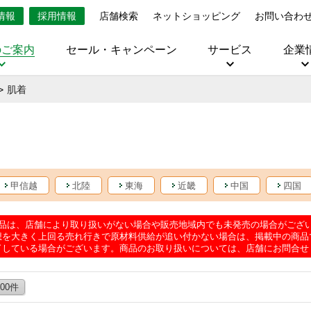
情報
採用情報
店舗検索
ネットショッピング
お問い合わ
のご案内
セール・キャンペーン
サービス
企業
肌着
甲信越
北陸
東海
近畿
中国
四国
品は、店舗により取り扱いがない場合や販売地域内でも未発売の場合がござ
想を大きく上回る売れ行きで原材料供給が追い付かない場合は、掲載中の商品
了している場合がございます。商品のお取り扱いについては、店舗にお問合せ
100件