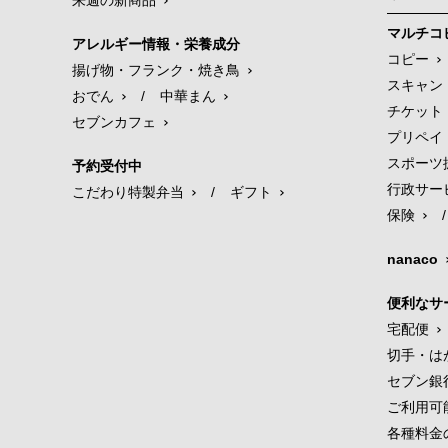
来週の新商品
マルチコ
アレルギー情報・栄養成分
コピー
揚げ物・フランク・焼き鳥
スキャン
おでん
/
中華まん
チケット
セブンカフェ
プリペイ
スポーツ
予約受付中
行政サー
こだわり特製弁当
/
ギフト
保険
/
nanaco
便利なサ
宅配便
切手・は
セブン銀
ご利用可
各種料金