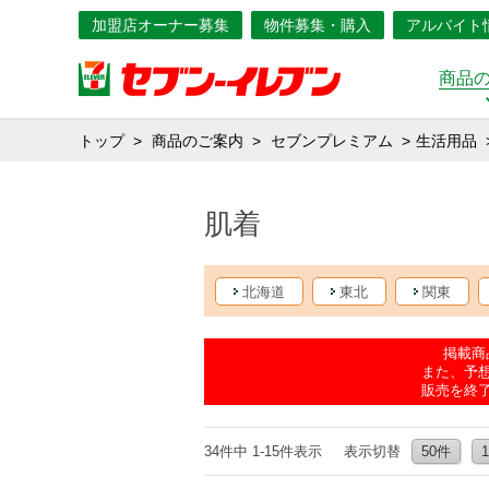
加盟店オーナー募集
物件募集・購入
アルバイト
商品
トップ
商品のご案内
セブンプレミアム
生活用品
肌着
北海道
東北
関東
掲載商
また、予
販売を終
34件中 1-15件表示
表示切替
50件