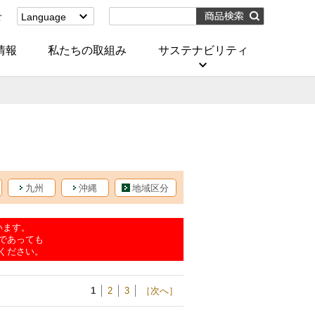
せ
Language
English
(Corporate)
情報
私たちの取組み
サステナビリティ
English
(Services)
中文[繁體字]
(服務)
简体中文(服务)
한국어(서비스)
ภาษาไทย
(บริการ)
九州
沖縄
地域区分
います。
であっても
ください。
1
2
3
［次へ］