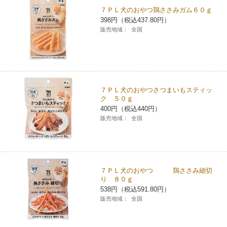
７ＰＬ犬のおやつ鶏ささみガム６０ｇ
コインランドリー（店舗限定）
保険
セブン‐イレブンの「商品力」
398円（税込437.80円）
販売地域：
全国
宅配ロッカー（店舗限定）
学び・教育
セブン-イレブンの横顔
自転車シェアリング（店舗限定）
セブン-イレブンの歴史
７ＰＬ犬のおやつさつまいもスティッ
モバイルバッテリーシェアリング（店舗限定）
ク ５０ｇ
400円（税込440円）
販売地域：
全国
モバイルWi-Fiバッテリーシェアリング（店舗限定）
荷物預かりサービス「ecbocloakエクボクローク」（店舗限定）
７ＰＬ犬のおやつ 鶏ささみ細切
り ８０ｇ
パウダースペース ラブン（店舗限定）
538円（税込591.80円）
販売地域：
全国
ソフトバンクギフト