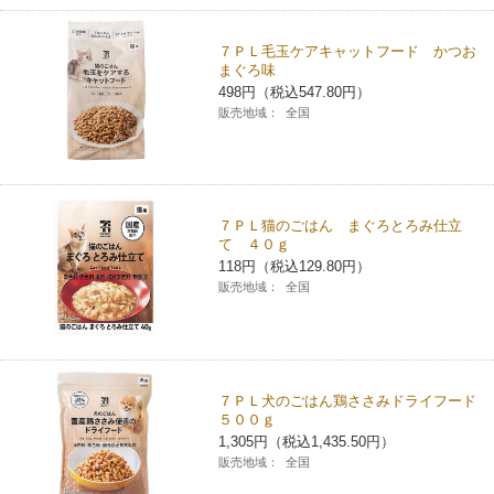
７ＰＬ毛玉ケアキャットフード かつお
まぐろ味
498円（税込547.80円）
販売地域：
全国
７ＰＬ猫のごはん まぐろとろみ仕立
て ４０ｇ
118円（税込129.80円）
販売地域：
全国
７ＰＬ犬のごはん鶏ささみドライフード
５００ｇ
1,305円（税込1,435.50円）
販売地域：
全国