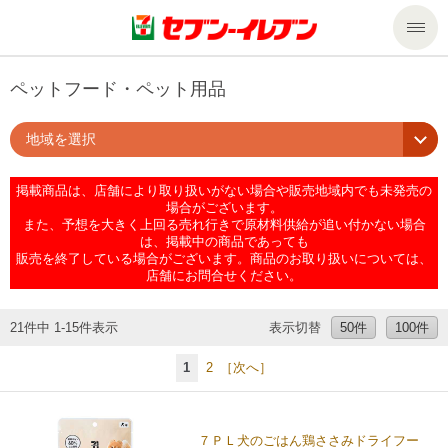
商品のご案内
ペットフード・ペット用品
地域を選択
セール・キャンペーン
商品のご案内トップ
掲載商品は、店舗により取り扱いがない場合や販売地域内でも未発売の
今週の新商品
サービス
場合がございます。
また、予想を大きく上回る売れ行きで原材料供給が追い付かない場合
は、掲載中の商品であっても
来週の新商品
企業情報
サービストップ
販売を終了している場合がございます。商品のお取り扱いについては、
店舗にお問合せください。
商品カテゴリ一覧
nanacoトップ
私たちの取組み
企業情報トップ
21件中 1-15件表示
表示切替
50件
100件
セブンプレミアム
マルチコピー機でできること
ニュースリリース
サステナビリティ
1
2
［次へ］
便利なサービス
食の安全・安心への取組み
マルチコピー機でできることトップ
ごあいさつ
サステナビリティトップ
７ＰＬ犬のごはん鶏ささみドライフー