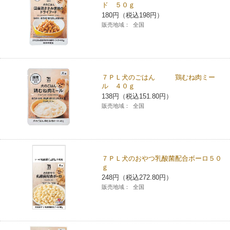
ド ５０ｇ
チケットサービス
宅配便
ギフト
コピー
180円（税込198円）
企業理念
セブン＆アイ・ホールディングスの重点課題
販売地域：
全国
加盟店オーナー募集
物件募集・購入
セブン‐イレブンでお受取り
セブンチケット
切手・はがき・印紙
プリペイドカード・金券
プリント
会社概要
サステナビリティ活動基本方針
アルバイト情報
採用情報
タワーレコード
停電時のサービス停止のお知らせ
チケットぴあ
セブン銀行ATM
ニンテンドー・ダウンロードカード
スキャン
貸借対照表・損益計算書
サステナビリティ推進体制
７ＰＬ犬のごはん 鶏むね肉ミー
店舗検索
ネットショッピング
ル ４０ｇ
お問い合わせ
138円（税込151.80円）
セブンネットショッピング
イープラス
ご利用可能なお支払い方法
ファクス
沿革
GREEN CHALLENGE 2050
販売地域：
全国
Language
CNプレイガイド
各種料金のお支払い
チケット
国内店舗数
4VISIONS
English (Corporate)
English (Services)
JTB
スマホプリペイド
プリペイドサービス
７ＰＬ犬のおやつ乳酸菌配合ボーロ５０
売上高、店舗数推移
サステナビリティニュース
ｇ
中文[繁體字](服務)
248円（税込272.80円）
レジでApple Accountにチャージ
スポーツ振興くじ
販売地域：
全国
セブン‐イレブンの海外事業
简体中文(服务)
サステナビリティレポート
한국어(서비스)
オンラインフォトサービス
行政サービス
データで見るセブン‐イレブン
報告書ライブラリー
ภาษาไทย(บริการ)