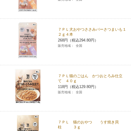
７ＰＬ犬おやつささみバーさつまいも１
２ｇ４本
268円（税込294.80円）
販売地域：
全国
７ＰＬ猫のごはん かつおとろみ仕立
て ４０ｇ
118円（税込129.80円）
販売地域：
全国
７ＰＬ 猫のおやつ うす焼き貝
柱 ３ｇ