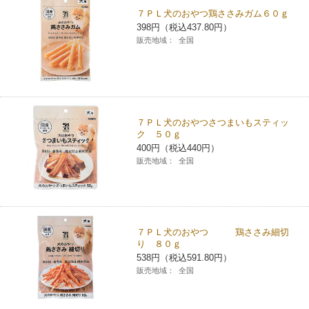
７ＰＬ犬のおやつ鶏ささみガム６０ｇ
コインランドリー（店舗限定）
保険
セブン‐イレブンの「商品力」
398円（税込437.80円）
販売地域：
全国
宅配ロッカー（店舗限定）
学び・教育
セブン-イレブンの横顔
自転車シェアリング（店舗限定）
セブン-イレブンの歴史
７ＰＬ犬のおやつさつまいもスティッ
モバイルバッテリーシェアリング（店舗限定）
ク ５０ｇ
400円（税込440円）
販売地域：
全国
モバイルWi-Fiバッテリーシェアリング（店舗限定）
荷物預かりサービス「ecbocloakエクボクローク」（店舗限定）
７ＰＬ犬のおやつ 鶏ささみ細切
り ８０ｇ
パウダースペース ラブン（店舗限定）
538円（税込591.80円）
販売地域：
全国
ソフトバンクギフト