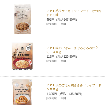
７ＰＬ毛玉ケアキャットフード かつお
まぐろ味
498円（税込547.80円）
販売地域：
全国
７ＰＬ猫のごはん まぐろとろみ仕立
て ４０ｇ
118円（税込129.80円）
販売地域：
全国
７ＰＬ犬のごはん鶏ささみドライフード
５００ｇ
1,305円（税込1,435.50円）
販売地域：
全国