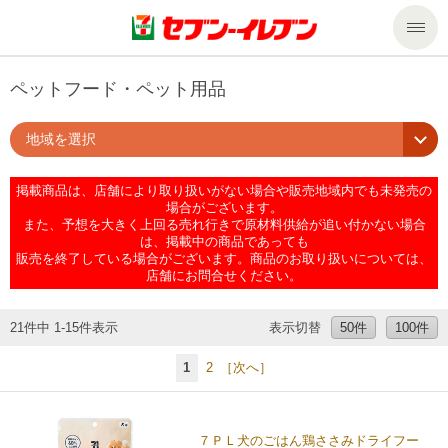
商品のご案内
ペットフード・ペット用品
地域を選択
セール・キャンペーン
商品のご案内トップ
掲載商品は、店舗により取り扱いがない場合や販売地域内でも未発売の
今週の新商品
サービス
場合がございます。
また、予想を大きく上回る売れ行きで原材料供給が追い付かない場合
は、掲載中の商品であっても
来週の新商品
企業情報
サービストップ
販売を終了している場合がございます。商品のお取り扱いについては、
店舗にお問合せください。
商品カテゴリ一覧
nanacoトップ
私たちの取組み
企業情報トップ
21件中 1-15件表示
表示切替
50件
100件
セブンプレミアム
マルチコピー機でできること
ニュースリリース
サステナビリティ
1
2
［次へ］
便利なサービス
食の安全・安心への取組み
マルチコピー機でできることトップ
ごあいさつ
サステナビリティトップ
７ＰＬ犬のごはん鶏ささみドライフー