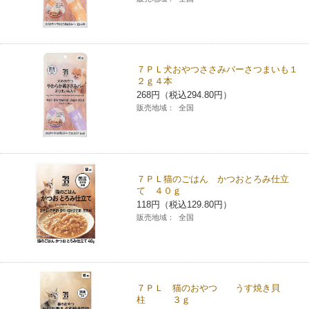
７ＰＬ犬おやつささみバーさつまいも１
２ｇ４本
268円（税込294.80円）
販売地域：
全国
７ＰＬ猫のごはん かつおとろみ仕立
て ４０ｇ
118円（税込129.80円）
販売地域：
全国
７ＰＬ 猫のおやつ うす焼き貝
柱 ３ｇ