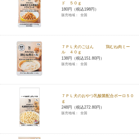
ド ５０ｇ
チケットサービス
宅配便
ギフト
コピー
180円（税込198円）
企業理念
セブン＆アイ・ホールディングスの重点課題
販売地域：
全国
加盟店オーナー募集
物件募集・購入
セブン‐イレブンでお受取り
セブンチケット
切手・はがき・印紙
プリペイドカード・金券
プリント
会社概要
サステナビリティ活動基本方針
アルバイト情報
採用情報
タワーレコード
停電時のサービス停止のお知らせ
チケットぴあ
セブン銀行ATM
ニンテンドー・ダウンロードカード
スキャン
貸借対照表・損益計算書
サステナビリティ推進体制
７ＰＬ犬のごはん 鶏むね肉ミー
店舗検索
ネットショッピング
ル ４０ｇ
お問い合わせ
138円（税込151.80円）
セブンネットショッピング
イープラス
ご利用可能なお支払い方法
ファクス
沿革
GREEN CHALLENGE 2050
販売地域：
全国
Language
CNプレイガイド
各種料金のお支払い
チケット
国内店舗数
4VISIONS
English (Corporate)
English (Services)
JTB
スマホプリペイド
プリペイドサービス
７ＰＬ犬のおやつ乳酸菌配合ボーロ５０
売上高、店舗数推移
サステナビリティニュース
ｇ
中文[繁體字](服務)
248円（税込272.80円）
レジでApple Accountにチャージ
スポーツ振興くじ
販売地域：
全国
セブン‐イレブンの海外事業
简体中文(服务)
サステナビリティレポート
한국어(서비스)
オンラインフォトサービス
行政サービス
データで見るセブン‐イレブン
報告書ライブラリー
ภาษาไทย(บริการ)