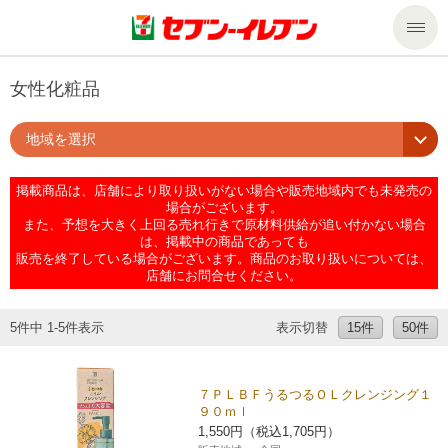
商品のご案内
女性化粧品
地域を選択
セール・キャンペーン
商品のご案内トップ
掲載商品は、店舗により取り扱いがない場合や販売地域内でも未発売の
今週の新商品
サービス
場合がございます。
また、予想を大きく上回る売れ行きで原材料供給が追い付かない場合
は、掲載中の商品であっても
来週の新商品
企業情報
サービストップ
販売を終了している場合がございます。商品のお取り扱いについては、
店舗にお問合せください。
商品カテゴリ一覧
nanacoトップ
私たちの取組み
企業情報トップ
5件中 1-5件表示
表示切替
15件
50件
セブンプレミアム
マルチコピー機でできること
ニュースリリース
サステナビリティ
７ＰＬＢＦうるつるＯＬクレンジング１
９０ｍｌ
便利なサービス
食の安全・安心への取組み
マルチコピー機でできることトップ
ごあいさつ
サステナビリティトップ
1,550円（税込1,705円）