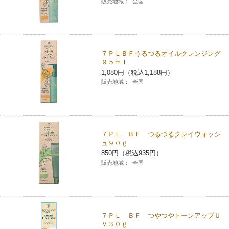
販売地域：
全国
チケットサービス
宅配便
ギフト
コピー
企業理念
セブン＆アイ・ホールディングスの重点課題
加盟店オーナー募集
物件募集・購入
セブン‐イレブンでお受取り
セブンチケット
切手・はがき・印紙
プリペイドカード・金券
プリント
会社概要
サステナビリティ活動基本方針
７ＰＬＢＦうるつるオイルクレンジング
アルバイト情報
採用情報
９５ｍｌ
タワーレコード
停電時のサービス停止のお知らせ
チケットぴあ
セブン銀行ATM
ニンテンドー・ダウンロードカード
スキャン
1,080円（税込1,188円）
貸借対照表・損益計算書
サステナビリティ推進体制
店舗検索
ネットショッピング
販売地域：
全国
お問い合わせ
セブンネットショッピング
イープラス
ご利用可能なお支払い方法
ファクス
沿革
GREEN CHALLENGE 2050
Language
CNプレイガイド
各種料金のお支払い
チケット
国内店舗数
4VISIONS
English (Corporate)
７ＰＬ ＢＦ つるつるクレイウォッシ
ュ９０ｇ
English (Services)
850円（税込935円）
JTB
スマホプリペイド
プリペイドサービス
売上高、店舗数推移
サステナビリティニュース
販売地域：
全国
中文[繁體字](服務)
レジでApple Accountにチャージ
スポーツ振興くじ
セブン‐イレブンの海外事業
简体中文(服务)
サステナビリティレポート
한국어(서비스)
オンラインフォトサービス
行政サービス
７ＰＬ ＢＦ つやつやトーンアップＵ
データで見るセブン‐イレブン
報告書ライブラリー
ภาษาไทย(บริการ)
Ｖ３０ｇ