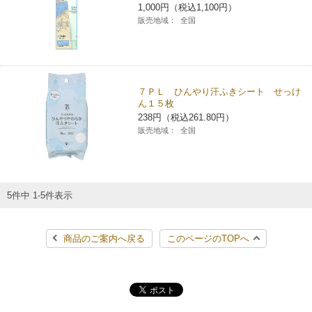
1,000円（税込1,100円）
コインランドリー（店舗限定）
保険
セブン‐イレブンの「商品力」
販売地域：
全国
宅配ロッカー（店舗限定）
学び・教育
セブン-イレブンの横顔
７ＰＬ ひんやり汗ふきシート せっけ
自転車シェアリング（店舗限定）
セブン-イレブンの歴史
ん１５枚
238円（税込261.80円）
販売地域：
全国
モバイルバッテリーシェアリング（店舗限定）
モバイルWi-Fiバッテリーシェアリング（店舗限定）
5件中 1-5件表示
荷物預かりサービス「ecbocloakエクボクローク」（店舗限定）
商品のご案内へ戻る
このページのTOPへ
パウダースペース ラブン（店舗限定）
ソフトバンクギフト