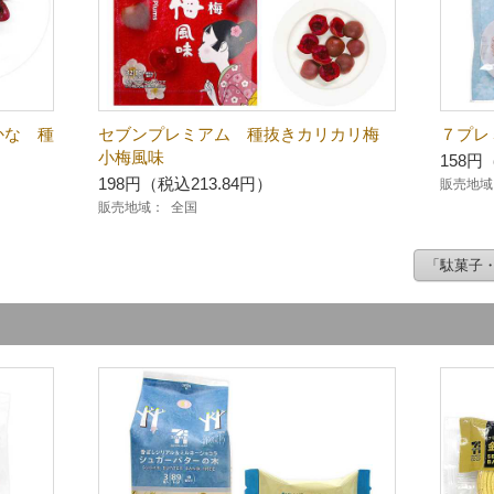
かな 種
セブンプレミアム 種抜きカリカリ梅
７プレ
小梅風味
158円
198円（税込213.84円）
販売地域
販売地域：
全国
「駄菓子