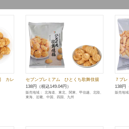
揚 カレ
セブンプレミアム ひとくち歌舞伎揚
７プレ
138円（税込149.04円）
138円
販売地域：
北海道、東北、関東、甲信越、北陸、
販売地域
東海、近畿、中国、四国、九州