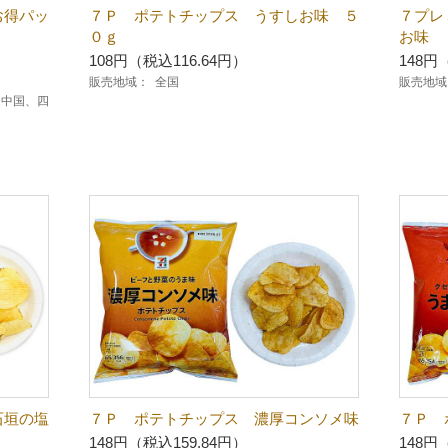
お得パッ
７Ｐ ポテトチップス うすしお味 ５
７プレ
０ｇ
お味
108円（税込116.64円）
148円
販売地域：
全国
販売地域
、中国、四
石垣の塩
７Ｐ ポテトチップス 濃厚コンソメ味
７Ｐ 
148円（税込159.84円）
148円