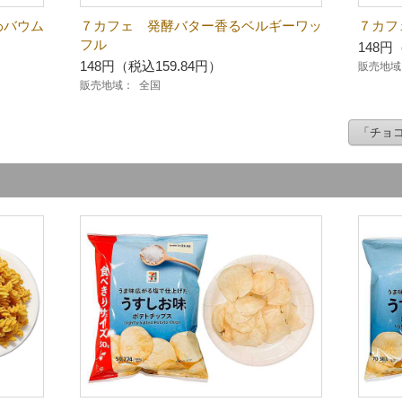
わバウム
７カフェ 発酵バター香るベルギーワッ
７カフ
フル
148円
148円（税込159.84円）
販売地域
販売地域：
全国
「チョ