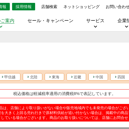
情報
採用情報
店舗検索
ネットショッピング
お問い合わ
のご案内
セール・キャンペーン
サービス
企業
甲信越
北陸
東海
近畿
中国
四国
税込価格は軽減税率適用の消費税8%で表記しています。
品は、店舗により取り扱いがない場合や販売地域内でも未発売の場合がござ
想を大きく上回る売れ行きで原材料供給が追い付かない場合は、掲載中の商品
了している場合がございます。商品のお取り扱いについては、店舗にお問合せ