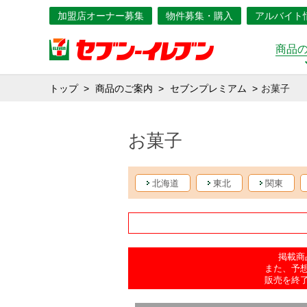
加盟店オーナー募集
物件募集・購入
アルバイト
商品
トップ
商品のご案内
セブンプレミアム
お菓子
お菓子
北海道
東北
関東
掲載商
また、予
販売を終