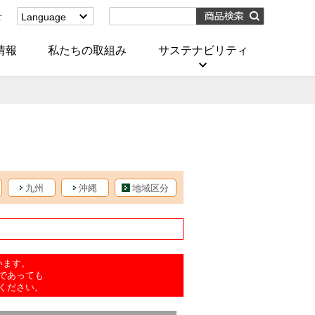
せ
Language
English
(Corporate)
情報
私たちの取組み
サステナビリティ
English
(Services)
中文[繁體字]
(服務)
简体中文(服务)
한국어(서비스)
ภาษาไทย
(บริการ)
九州
沖縄
地域区分
います。
であっても
ください。