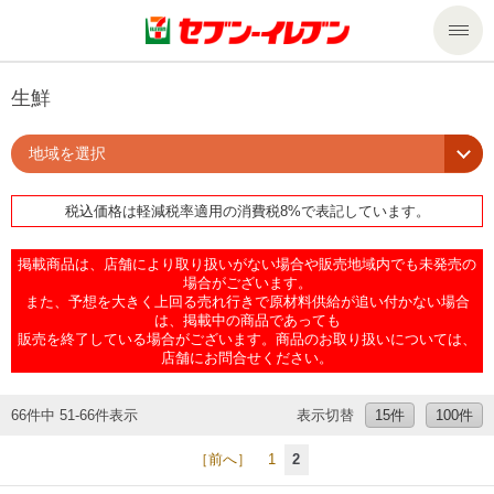
商品のご案内
生鮮
地域を選択
セール・キャンペーン
商品のご案内トップ
税込価格は軽減税率適用の消費税8%で表記しています。
今週の新商品
サービス
掲載商品は、店舗により取り扱いがない場合や販売地域内でも未発売の
来週の新商品
企業情報
サービストップ
場合がございます。
また、予想を大きく上回る売れ行きで原材料供給が追い付かない場合
は、掲載中の商品であっても
販売を終了している場合がございます。商品のお取り扱いについては、
商品カテゴリ一覧
nanacoトップ
私たちの取組み
企業情報トップ
店舗にお問合せください。
セブンプレミアム
マルチコピー機でできること
ニュースリリース
サステナビリティ
66件中 51-66件表示
表示切替
15件
100件
［前へ］
1
2
便利なサービス
食の安全・安心への取組み
マルチコピー機でできることトップ
ごあいさつ
サステナビリティトップ