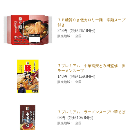
コインランドリー（店舗限定）
保険
セブン‐イレブンの「商品力」
７Ｐ糖質０ｇ低カロリー麺 辛麺スープ
宅配ロッカー（店舗限定）
学び・教育
付き
セブン-イレブンの横顔
248円（税込267.84円）
販売地域：
全国
自転車シェアリング（店舗限定）
セブン-イレブンの歴史
モバイルバッテリーシェアリング（店舗限定）
７プレミアム 中華蕎麦とみ田監修 豚
ラーメンスープ
モバイルWi-Fiバッテリーシェアリング（店舗限定）
148円（税込159.84円）
販売地域：
全国
荷物預かりサービス「ecbocloakエクボクローク」（店舗限定）
パウダースペース ラブン（店舗限定）
７プレミアム ラーメンスープ中華そば
98円（税込105.84円）
ソフトバンクギフト
販売地域：
全国