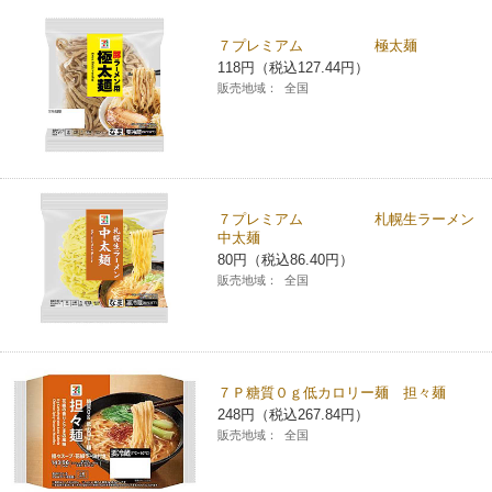
チケットサービス
宅配便
ギフト
コピー
企業理念
セブン＆アイ・ホールディングスの重点課題
７プレミアム 極太麺
118円（税込127.44円）
加盟店オーナー募集
物件募集・購入
セブン‐イレブンでお受取り
セブンチケット
切手・はがき・印紙
販売地域：
全国
プリペイドカード・金券
プリント
会社概要
サステナビリティ活動基本方針
アルバイト情報
採用情報
タワーレコード
停電時のサービス停止のお知らせ
チケットぴあ
セブン銀行ATM
ニンテンドー・ダウンロードカード
スキャン
貸借対照表・損益計算書
サステナビリティ推進体制
店舗検索
ネットショッピング
お問い合わせ
セブンネットショッピング
イープラス
ご利用可能なお支払い方法
ファクス
沿革
７プレミアム 札幌生ラーメン
GREEN CHALLENGE 2050
中太麺
Language
80円（税込86.40円）
CNプレイガイド
各種料金のお支払い
チケット
国内店舗数
4VISIONS
販売地域：
全国
English (Corporate)
English (Services)
JTB
スマホプリペイド
プリペイドサービス
売上高、店舗数推移
サステナビリティニュース
中文[繁體字](服務)
７Ｐ糖質０ｇ低カロリー麺 担々麺
レジでApple Accountにチャージ
スポーツ振興くじ
セブン‐イレブンの海外事業
简体中文(服务)
サステナビリティレポート
248円（税込267.84円）
販売地域：
全国
한국어(서비스)
オンラインフォトサービス
行政サービス
データで見るセブン‐イレブン
報告書ライブラリー
ภาษาไทย(บริการ)